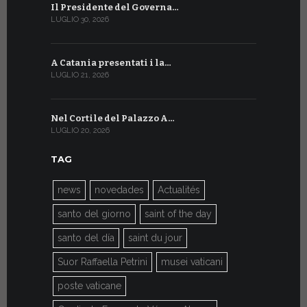
Il Presidente del Governa…
Tre emiss
LUGLIO 30, 2026
LUGLIO 10, 20
A Catania presentati i la…
A Ginevra 
LUGLIO 21, 2026
LUGLIO 9, 202
Nel Cortile del Palazzo A…
A Ginevra
LUGLIO 20, 2026
LUGLIO 9, 202
TAG
news
novedades
Actualités
santo del giorno
saint of the day
santo del día
saint du jour
Suor Raffaella Petrini
musei vaticani
poste vaticane