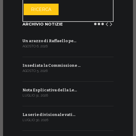
APRI IL CALE
RICERCA
ARCHIVIO NOTIZIE
Un arazzo di Raffaello pe…
Il Preside
AGOSTO 6, 2026
LUGLIO 18, 20
Insediata la Commissione …
La Farmaci
AGOSTO 5, 2026
LUGLIO 17, 20
Nota Esplicativa della Le…
Siglato ac
LUGLIO 31, 2026
LUGLIO 13, 20
La serie divisionale vati…
A Ginevra 
LUGLIO 30, 2026
LUGLIO 13, 20