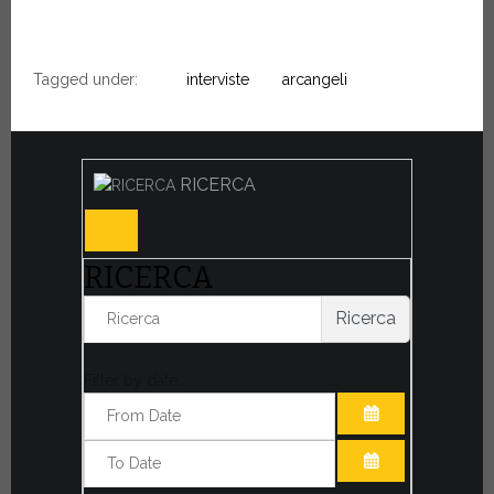
Tagged under:
interviste
arcangeli
RICERCA
RICERCA
Ricerca
Filter by date:
APRI IL CALE