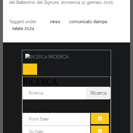
del Battesimo del Signore, domenica 12 gennaio 2025.
Tagged under:
news
comunicato stampa
natale 2024
RICERCA
RICERCA
Ricerca
Filter by date:
APRI IL CALE