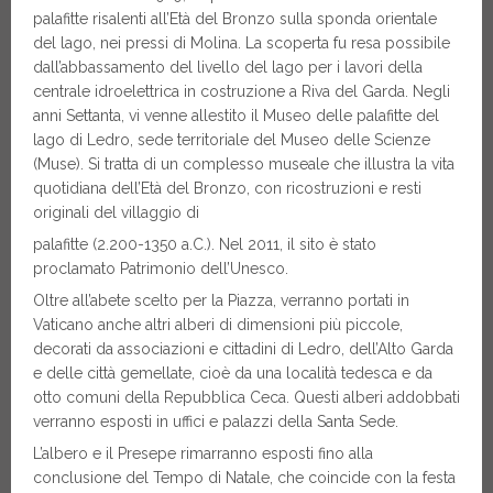
palafitte risalenti all’Età del Bronzo sulla sponda orientale
del lago, nei pressi di Molina. La scoperta fu resa possibile
dall’abbassamento del livello del lago per i lavori della
centrale idroelettrica in costruzione a Riva del Garda. Negli
anni Settanta, vi venne allestito il Museo delle palafitte del
lago di Ledro, sede territoriale del Museo delle Scienze
(Muse). Si tratta di un complesso museale che illustra la vita
quotidiana dell’Età del Bronzo, con ricostruzioni e resti
originali del villaggio di
palafitte (2.200-1350 a.C.). Nel 2011, il sito è stato
proclamato Patrimonio dell’Unesco.
Oltre all’abete scelto per la Piazza, verranno portati in
Vaticano anche altri alberi di dimensioni più piccole,
decorati da associazioni e cittadini di Ledro, dell’Alto Garda
e delle città gemellate, cioè da una località tedesca e da
otto comuni della Repubblica Ceca. Questi alberi addobbati
verranno esposti in uffici e palazzi della Santa Sede.
L’albero e il Presepe rimarranno esposti fino alla
conclusione del Tempo di Natale, che coincide con la festa