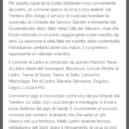
Per quanto riguarda la scelta dell’abete rosso proveniente
da Ledro, un comune sparso di circa 5.000 abitanti, nel
Trentino Alto-Adige, il servizio di custodia forestale ha
osservato le richieste del Servizio Giardini e Ambiente del
Governatorato dello Stato della Città del Vaticano, cioè che
fosse collocato in un punto raggiungibile e ben rivestito da
rami. La selezione è stata fatta nel rispetto della sostenibilità,
individuando pertanto alberi più maturi, il cui prelievo
rappresenta un naturale ricambio.
Il comune di Ledro è composto da quindici frazioni: Pieve
di Ledro (sede del municipio), Bezzecca, Concei, Molina di
Ledro, Tiarno di Sopra, Tiarno di Sotto, Lenzumo,
Mezzolago, Pré di Ledro, Biacesa, Barcesino, Enguiso,
Legos, Locca e Pur.
L’omonimo lago è conosciuto come uno dei più limpidi del
Trentino. La Valle, con i suoi borghi e montagne, si trova a
poca distanza dal lago di Garda. È sicuramente un piccolo
comune per numero di abitanti, ma che vanta un sito
Unesco nel suo territorio. Infatti, Ledro divenne famoso
nell’autunno del 1929, dopo il ritrovamento di circa 10.000