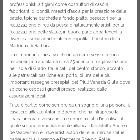
professionisti, artigiani come costruttori di casóni,
fabbricanti di pontili, maestri d’ascia per la creazione delle
batele, tipiche barchette a fondo piatto, pescatori per la
realizzazione di reti da pesca e naturalmente artisti per la
realizzazione delle statue, in buona parte appartenenti a
diverse associazioni locali con capofila i Portatori della
Madonna di Barbana.
Una importante iniziativa che in un certo senso corona
l’esperienza maturata da circa 25 anni con l’organizzazione
nell’isola di Grado, fra le calli del centro storico, accanto
alle patriarcali basiliche e al porto, di una delle più
importanti rassegne presepiali del Friuli Venezia Giulia dove
spiccano esposti i grandi presepi realizzati dalle
associazioni locali.
Tutto è partito come sempre da un sogno di una persona, il
cavaliere ufficiale Antonio Boemo, che ha intrapreso la
strada ancora diversi anni fa e coordina tutta l’iniziativa, al
quale si sono immediatamente affiancati l’architetto Andrea
de Waderstein e i due artisti autori delle numerose statue,
padre e figlia, Lorenzo e Francesca Boemo. Poi le