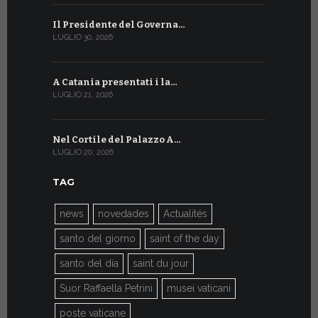
Il Presidente del Governa…
Tre emiss
LUGLIO 30, 2026
LUGLIO 10, 20
A Catania presentati i la…
A Ginevra 
LUGLIO 21, 2026
LUGLIO 9, 202
Nel Cortile del Palazzo A…
A Ginevra
LUGLIO 20, 2026
LUGLIO 9, 202
TAG
news
novedades
Actualités
santo del giorno
saint of the day
santo del día
saint du jour
Suor Raffaella Petrini
musei vaticani
poste vaticane