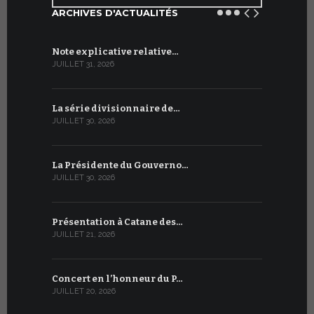
ARCHIVES D'ACTUALITÉS
Note explicative relative…
Accord sig
JUILLET 31, 2026
JUILLET 13, 2
La série divisionnaire de…
Le WSIS For
JUILLET 30, 2026
JUILLET 13, 2
La Présidente du Gouverno…
Trois émi
JUILLET 30, 2026
JUILLET 10, 2
Présentation à Catane des…
Table rond
JUILLET 21, 2026
JUILLET 9, 20
Concert en l’honneur du P…
Conversati
JUILLET 20, 2026
JUILLET 9, 20