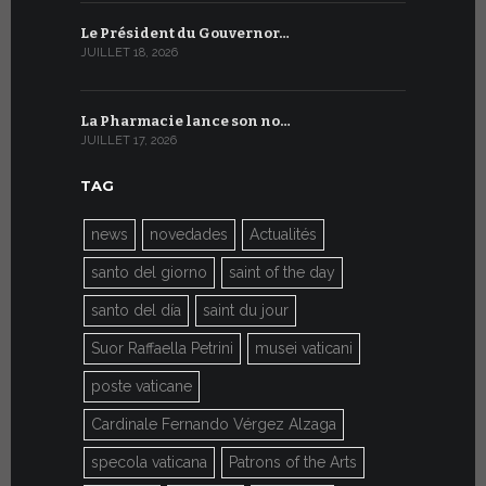
Le Président du Gouvernor…
Le message
JUILLET 18, 2026
JUILLET 8, 20
La Pharmacie lance son no…
Du 6 au 27 
JUILLET 17, 2026
JUILLET 7, 20
TAG
news
novedades
Actualités
santo del giorno
saint of the day
santo del día
saint du jour
Suor Raffaella Petrini
musei vaticani
poste vaticane
Cardinale Fernando Vérgez Alzaga
specola vaticana
Patrons of the Arts