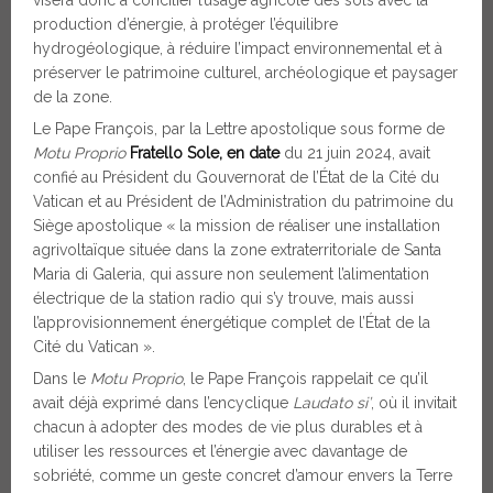
visera donc à concilier l’usage agricole des sols avec la
production d’énergie, à protéger l’équilibre
hydrogéologique, à réduire l’impact environnemental et à
préserver le patrimoine culturel, archéologique et paysager
de la zone.
Le Pape François, par la Lettre apostolique sous forme de
Motu Proprio
Fratello Sole, en date
du 21 juin 2024, avait
confié au Président du Gouvernorat de l’État de la Cité du
Vatican et au Président de l’Administration du patrimoine du
Siège apostolique « la mission de réaliser une installation
agrivoltaïque située dans la zone extraterritoriale de Santa
Maria di Galeria, qui assure non seulement l’alimentation
électrique de la station radio qui s’y trouve, mais aussi
l’approvisionnement énergétique complet de l’État de la
Cité du Vatican ».
Dans le
Motu Proprio
, le Pape François rappelait ce qu’il
avait déjà exprimé dans l’encyclique
Laudato si’
, où il invitait
chacun à adopter des modes de vie plus durables et à
utiliser les ressources et l’énergie avec davantage de
sobriété, comme un geste concret d’amour envers la Terre