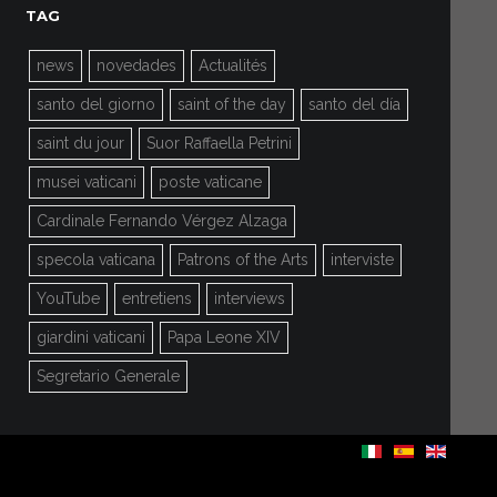
TAG
news
novedades
Actualités
santo del giorno
saint of the day
santo del día
saint du jour
Suor Raffaella Petrini
musei vaticani
poste vaticane
Cardinale Fernando Vérgez Alzaga
specola vaticana
Patrons of the Arts
interviste
YouTube
entretiens
interviews
giardini vaticani
Papa Leone XIV
Segretario Generale