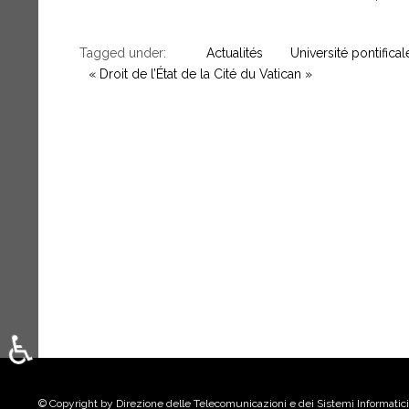
Tagged under:
Actualités
Université pontifical
« Droit de l’État de la Cité du Vatican »
♿
Sélectionnez votre langue
© Copyright by Direzione delle Telecomunicazioni e dei Sistemi Informatici