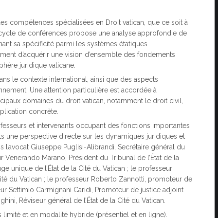
des compétences spécialisées en Droit vatican, que ce soit à
e cycle de conférences propose une analyse approfondie de
ignant sa spécificité parmi les systèmes étatiques
ment d’acquérir une vision d’ensemble des fondements
sphère juridique vaticane.
s le contexte international, ainsi que des aspects
nnement. Une attention particulière est accordée à
rincipaux domaines du droit vatican, notamment le droit civil,
pplication concrète.
rofesseurs et intervenants occupant des fonctions importantes
iants une perspective directe sur les dynamiques juridiques et
ons l’avocat Giuseppe Puglisi-Alibrandi, Secrétaire général du
eur Venerando Marano, Président du Tribunal de l’État de la
uge unique de l’État de la Cité du Vatican ; le professeur
ité du Vatican ; le professeur Roberto Zannotti, promoteur de
sseur Settimio Carmignani Caridi, Promoteur de justice adjoint
ghini, Réviseur général de l’État de la Cité du Vatican.
imité et en modalité hybride (présentiel et en ligne).