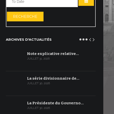
OUVRIR LE C
RECHERCHE
ARCHIVES D'ACTUALITÉS
Note explicative relative…
JUILLET 31, 2026
La série divisionnaire de…
JUILLET 30, 2026
La Présidente du Gouverno…
JUILLET 30, 2026