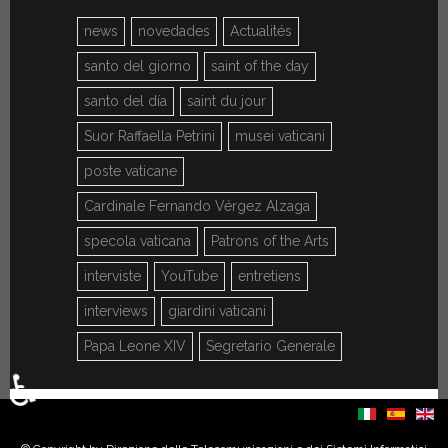
news
novedades
Actualités
santo del giorno
saint of the day
santo del día
saint du jour
Suor Raffaella Petrini
musei vaticani
poste vaticane
Cardinale Fernando Vérgez Alzaga
specola vaticana
Patrons of the Arts
interviste
YouTube
entretiens
interviews
giardini vaticani
Papa Leone XIV
Segretario Generale
♿
Sélectionnez votre langue