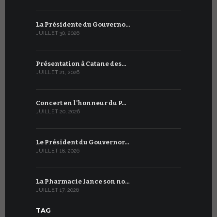
La Présidente du Gouverno…
Trois émi
JUILLET 30, 2026
JUILLET 10, 2
Présentation à Catane des…
Table rond
JUILLET 21, 2026
JUILLET 9, 20
Concert en l’honneur du P…
Conversati
JUILLET 20, 2026
JUILLET 9, 20
Le Président du Gouvernor…
Le message
JUILLET 18, 2026
JUILLET 8, 20
La Pharmacie lance son no…
Du 6 au 27 
JUILLET 17, 2026
JUILLET 7, 20
TAG