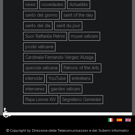
news
novedades
Actualités
santo del giorno
saint of the day
santo del día
saint du jour
Suor Raffaella Petrini
musei vaticani
poste vaticane
Cardinale Fernando Vérgez Alzaga
specola vaticana
Patrons of the Arts
interviste
YouTube
entretiens
interviews
giardini vaticani
Papa Leone XIV
Segretario Generale
♿
Sélectionnez votre langue
© Copyright by Direzione delle Telecomunicazioni e dei Sistemi Informatici