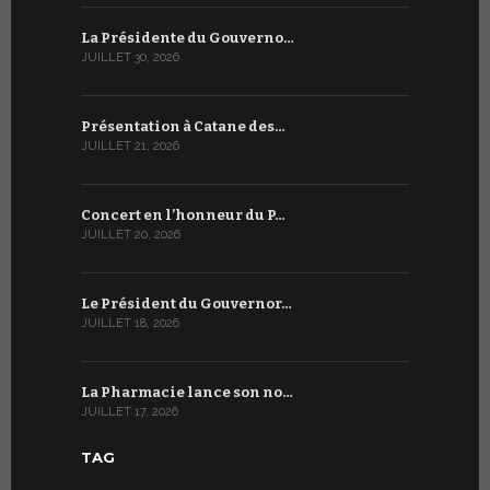
La Présidente du Gouverno…
Trois émi
JUILLET 30, 2026
JUILLET 10, 2
Présentation à Catane des…
Table rond
JUILLET 21, 2026
JUILLET 9, 20
Concert en l’honneur du P…
Conversati
JUILLET 20, 2026
JUILLET 9, 20
Le Président du Gouvernor…
Le message
JUILLET 18, 2026
JUILLET 8, 20
La Pharmacie lance son no…
Du 6 au 27 
JUILLET 17, 2026
JUILLET 7, 20
TAG