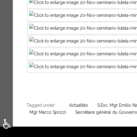
Tagged under:
Actualités
S.Exc. Mgr Emilio N
Mgr Marco Sprizzi
Secrétaire général du Gouvern
♿
Sélectionnez votre langue