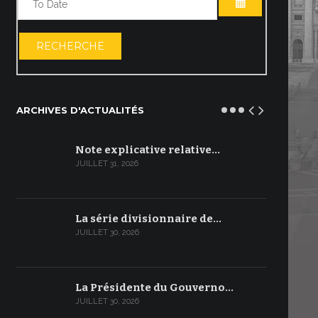
OUVRIR LE C
RECHERCHE
ARCHIVES D'ACTUALITÉS
Note explicative relative…
JUILLET 31, 2026
La série divisionnaire de…
JUILLET 30, 2026
La Présidente du Gouverno…
JUILLET 30, 2026