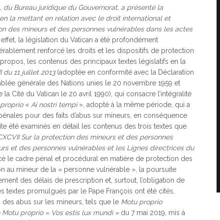
, du Bureau juridique du Gouvernorat, a présenté la
en la mettant en relation avec le droit international et
ion des mineurs et des personnes vulnérables dans les actes
effet, la législation du Vatican a été profondément
ablement renforcé les droits et les dispositifs de protection
ropos, les contenus des principaux textes législatifs en la
II du 11 juillet 2013
(adoptée en conformité avec la Déclaration
emblée générale des Nations unies le 20 novembre 1959 et
 la Cité du Vatican le 20 avril 1990), qui consacre l’intégralité
proprio
«
Ai nostri tempi
», adopté à la même période, qui a
pénales pour des faits d’abus sur mineurs, en conséquence
ite été examinés en détail les contenus des trois textes que
CXCVII Sur la protection des mineurs et des personnes
urs et des personnes vulnérables et les Lignes directrices du
rcé le cadre pénal et procédural en matière de protection des
on au mineur de la « personne vulnérable », la poursuite
ment des délais de prescription et, surtout, l’obligation de
res textes promulgués par le Pape François ont été cités,
 des abus sur les mineurs, tels que le
Motu proprio
Motu proprio « Vos estis lux mundi »
du 7 mai 2019, mis à