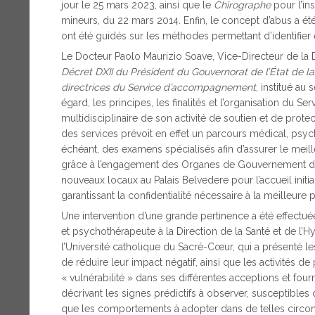
jour le 25 mars 2023, ainsi que le
Chirographe
pour l’in
mineurs, du 22 mars 2014. Enfin, le concept d’abus a été 
ont été guidés sur les méthodes permettant d’identifier 
Le Docteur Paolo Maurizio Soave, Vice-Directeur de la Di
Décret DXII du Président du Gouvernorat de l’État de la
directrices du Service d’accompagnement
, institué au
égard, les principes, les finalités et l’organisation du Se
multidisciplinaire de son activité de soutien et de prot
des services prévoit en effet un parcours médical, psych
échéant, des examens spécialisés afin d’assurer le meil
grâce à l’engagement des Organes de Gouvernement de l’
nouveaux locaux au Palais Belvedere pour l’accueil init
garantissant la confidentialité nécessaire à la meilleur
Une intervention d’une grande pertinence a été effectué
et psychothérapeute à la Direction de la Santé et de l
l’Université catholique du Sacré-Cœur, qui a présenté le
de réduire leur impact négatif, ainsi que les activités d
« vulnérabilité » dans ses différentes acceptions et four
décrivant les signes prédictifs à observer, susceptibles 
que les comportements à adopter dans de telles circ