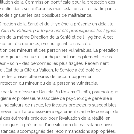
stitution de la Commission pontificale pour la protection des
défini dans ses différentes manifestations et les participants
et de signaler les cas possibles de maltraitance.
rection de la Santé et de l’Hygiène, a présenté en détail le
 Cité du Vatican
, par lequel ont été promulguées les Lignes
 sein de la même Direction de la Santé et de l’Hygiène. À cet
rvice ont été rappelés, en soulignant le caractère
ection des mineurs et des personnes vulnérables. La prestation
ologique, spirituel et juridique, incluant également, le cas
leur « soin » des personnes les plus fragiles. Récemment,
État de la Cité du Vatican, le Service a été doté de
ial et les phases ultérieures de l’accompagnement,
e protection du mineur ou de la personne vulnérable.
e par la professeure Daniela Pia Rosaria Chieffo, psychologue
’Hygiène et professeure associée de psychologie générale à
s indicateurs de risque, les facteurs protecteurs susceptibles
e prévention. La professeure a également clarifié le concept de
ni des éléments précieux pour l’évaluation de la réalité, en
d’indiquer la présence d’une situation de maltraitance, ainsi
onstances, accompagnés des recommandations appropriées.