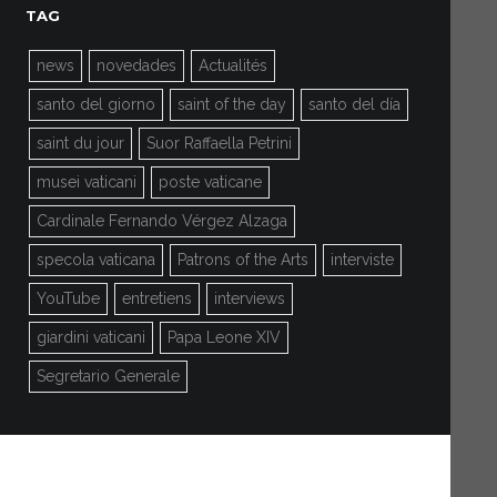
TAG
news
novedades
Actualités
santo del giorno
saint of the day
santo del día
saint du jour
Suor Raffaella Petrini
musei vaticani
poste vaticane
Cardinale Fernando Vérgez Alzaga
specola vaticana
Patrons of the Arts
interviste
YouTube
entretiens
interviews
giardini vaticani
Papa Leone XIV
Segretario Generale