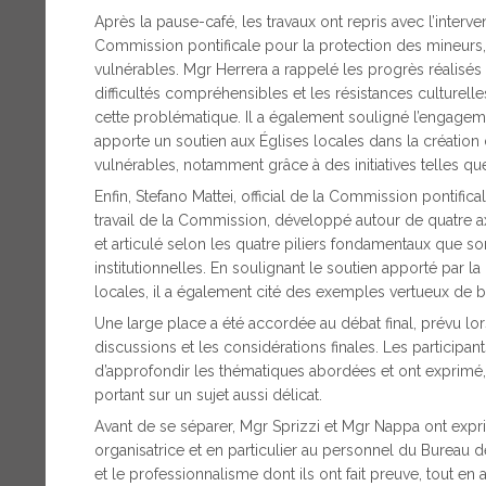
Après la pause-café, les travaux ont repris avec l’interv
Commission pontificale pour la protection des mineurs
vulnérables. Mgr Herrera a rappelé les progrès réalisé
difficultés compréhensibles et les résistances culturelle
cette problématique. Il a également souligné l’engagem
apporte un soutien aux Églises locales dans la création
vulnérables, notamment grâce à des initiatives telles qu
Enfin, Stefano Mattei, official de la Commission pontific
travail de la Commission, développé autour de quatre axe
et articulé selon les quatre piliers fondamentaux que sont 
institutionnelles. En soulignant le soutien apporté par 
locales, il a également cité des exemples vertueux de 
Une large place a été accordée au débat final, prévu lor
discussions et les considérations finales. Les participant
d’approfondir les thématiques abordées et ont exprimé, à 
portant sur un sujet aussi délicat.
Avant de se séparer, Mgr Sprizzi et Mgr Nappa ont expr
organisatrice et en particulier au personnel du Bureau
et le professionnalisme dont ils ont fait preuve, tout en a