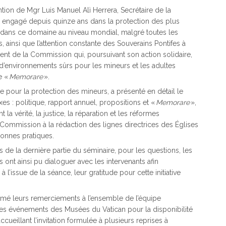
ention de Mgr Luis Manuel Alì Herrera, Secrétaire de la
, engagé depuis quinze ans dans la protection des plus
s dans ce domaine au niveau mondial, malgré toutes les
s, ainsi que l’attention constante des Souverains Pontifes à
ent de la Commission qui, poursuivant son action solidaire,
 d’environnements sûrs pour les mineurs et les adultes
e «
Memorare
».
ale pour la protection des mineurs, a présenté en détail le
s : politique, rapport annuel, propositions et «
Memorare
»,
la vérité, la justice, la réparation et les réformes
la Commission à la rédaction des lignes directrices des Églises
bonnes pratiques.
s de la dernière partie du séminaire, pour les questions, les
s ont ainsi pu dialoguer avec les intervenants afin
l’issue de la séance, leur gratitude pour cette initiative
imé leurs remerciements à l’ensemble de l’équipe
 des événements des Musées du Vatican pour la disponibilité
ccueillant l’invitation formulée à plusieurs reprises à