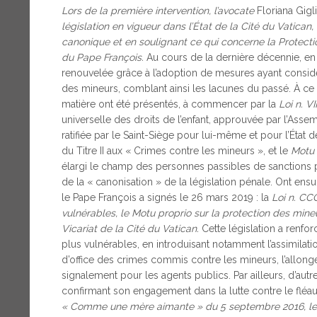
Lors de la première intervention, l’avocate
Floriana Gigli
législation en vigueur dans l’État de la Cité du Vatican, 
canonique et en soulignant ce qui concerne la Protect
du Pape François.
Au cours de la dernière décennie, en 
renouvelée grâce à l’adoption de mesures ayant considér
des mineurs, comblant ainsi les lacunes du passé. À ce p
matière ont été présentés, à commencer par la
Loi n. VI
universelle des droits de l’enfant, approuvée par l’Ass
ratifiée par le Saint-Siège pour lui-même et pour l’État de
du Titre II aux « Crimes contre les mineurs », et le
Motu 
élargi le champ des personnes passibles de sanctions 
de la « canonisation » de la législation pénale. Ont ensu
le Pape François a signés le 26 mars 2019 : la
Loi n. CC
vulnérables, le Motu proprio sur la protection des mine
Vicariat de la Cité du Vatican.
Cette législation a renfo
plus vulnérables, en introduisant notamment l’assimilati
d’office des crimes commis contre les mineurs, l’allonge
signalement pour les agents publics. Par ailleurs, d’aut
confirmant son engagement dans la lutte contre le fléau
« Comme une mère aimante »
du 5 septembre 2016, le 