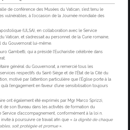
alle de conférence des Musées du Vatican, s’est tenu le
es vulnérables, à l’occasion de la Journée mondiale des
 apostolique (ULSA), en collaboration avec le Service
 Vatican, et s’adressait au personnel de la Curie romaine,
nel du Gouvernorat lui-même.
ro Gambetti, qui a présidé l’Eucharistie célébrée dans
rat.
étaire général du Gouvernorat, a remercié tous les
 services respectifs du Saint-Siège et de l’État de la Cité du
, motivé par l’attention particulière que l’Église porte à la
 qu’à l’engagement en faveur d’une sensibilisation toujours
aire ont également été exprimés par Mgr Marco Sprizzi,
t de son Bureau dans les activités de formation du
c le Service d’accompagnement, conformément à la loi n.
nvite à poursuivre ce travail afin que «
la dignité de chaque
rables, soit protégée et promue
».