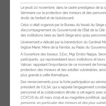
Le jeudi 20 novembre, dans le cadre prestigieux de la s
Séminaire sur la protection des mineurs et des personn
droits de l’enfant et de l’adolescent.
Celui-ci était organisé par le Bureau du travail du Siège
d’accompagnement du Gouvernorat de l’État de la Cité du
des institutions liées au Saint-Siège ainsi qu’au person
L’événement a débuté par la bénédiction du Cardinal Mau
l’église Marie, Mère de la Famille, au Palais du Gouverno
À l’ouverture des travaux, S.Exc. Mgr Emilio Nappa, Secr
participants, qui représentaient leurs institutions et leurs
Vatican, rappelant l’importance de ce moment de formation
protection des mineurs et des adultes vulnérables, ainsi
plus grande à cette thématique.
Des remerciements pour la forte participation au sémin
président de l’ULSA, qui a rappelé l’engagement constan
personnel et la collaboration étroite, à cet égard, ave
CCXCVII du 26 mars 2019 et au magistère pontifical, qui i
personne, en particulier des mineurs et des plus vulné