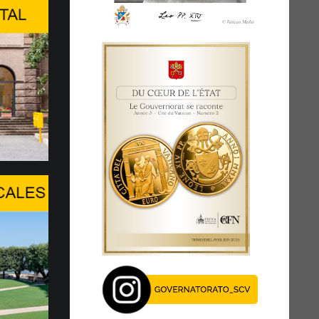
tion de haut niveau à
GARDE DE LA PERSONNE HUMAINE
E L’INTELLIGENCE ARTIFICIELLE
 du Center Stage du Palexpo, s’est tenue à
l’après-midi du...
age du Pape au WSIS Forum
GUE FACE À UN TOURNANT
UE
XIV réaffirme la présence du Saint-Siège,
 ouverture au dialogue, en particulier en