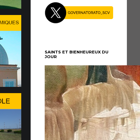
27 Juillet le Pape Léon XIV…
midi du dimanche 5 juillet, le Pape Léon XIV
é au Palais apostolique de Castel Gandolfo, où il
période de repos...
SAINTS ET BIENHEUREUX DU
JOUR
re à Genève du WSIS Forum
26 du WSIS Forum s’ouvre aujourd’hui à
agit d’un important rendez-vous multilatéral
nies consacré à la société de l’information,