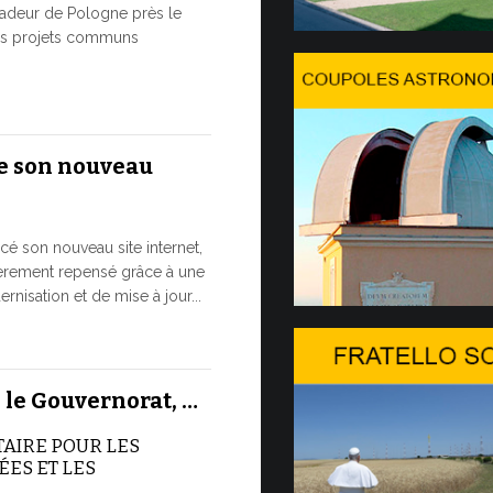
8 JUILLET, 2026
adeur de Pologne près le
des projets communs
Du 6 au 
Dans l’après-
s'est install
e son nouveau
passera une 
7 JUILLET, 2026
cé son nouveau site internet,
Ouvertu
ièrement repensé grâce à une
20…
nisation et de mise à jour...
L’édition 20
Genève. Il s’
 le Gouvernorat, …
des Nations U
organisé...
TAIRE POUR LES
ES ET LES
7 JUILLET, 2026