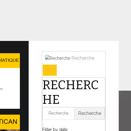
Recherche
Forum et l’AI for Good Glob…
RECHERC
N DE DIALOGUE DANS UN MONDE EN
UTATION
HE
harnière de l’histoire, le Pape Léon XIV a
présence du Saint-Siège...
Recherche
6
Filter by date: