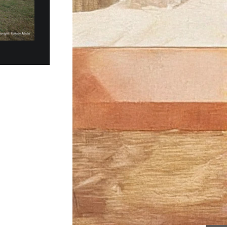
e de remise de 20 Fiat
 MOBILITÉ PLUS DURABLE
es électriques Fiat Topolino ont été
t remis au Gouvernorat de l’État de la Cité du
la matinée...