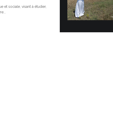
e et sociale, visant à étudier,
Cérémoni
e...
Topo…
POUR UNE
Vingt véhicul
officiellemen
Vatican dans 
30 JUIN, 2026