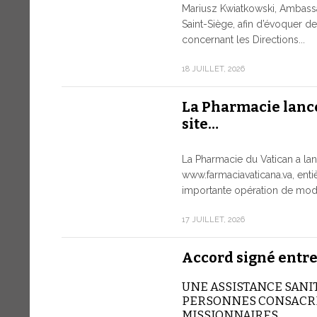
Mariusz Kwiatkowski, Ambass
Saint-Siège, afin d’évoquer 
concernant les Directions...
18 JUILLET, 2026
La Pharmacie lanc
site…
La Pharmacie du Vatican a lan
www.farmaciavaticana.va, ent
importante opération de moder
17 JUILLET, 2026
Accord signé entre
UNE ASSISTANCE SANI
PERSONNES CONSACRÉ
MISSIONNAIRES