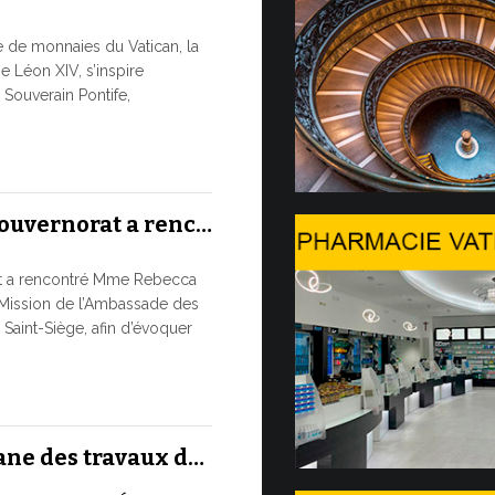
Trois é
re de monnaies du Vatican, la
À partir d’au
e Léon XIV, s’inspire
numismatique
Souverain Pontife,
du Service de
numismatique
10 JUILLET, 202
Gouvernorat a renc…
Table ro
at a rencontré Mme Rebecca
L’UTILISA
Mission de l’Ambassade des
ARTIFICIE
 Saint-Siège, afin d’évoquer
PUREMEN
Moment phare
international
ronde...
ane des travaux d…
9 JUILLET, 2026