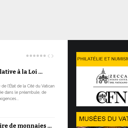
ative à la Loi …
Le WSIS 
LE BESOI
e l’État de la Cité du Vatican
RAPIDE M
ée dans le préambule, de
À un moment c
xigences...
réaffirmé la 
13 JUILLET, 202
aire de monnaies …