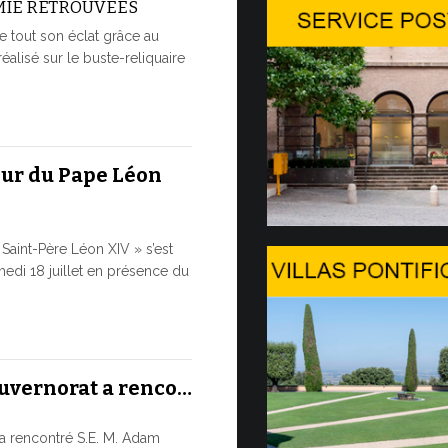
MIE RETROUVÉES
Conversa
e tout son éclat grâce au
Genèv…
réalisé sur le buste-reliquaire
LA SAUVE
À L’ÈRE D
Dans le cadre
Genève, dans 
eur du Pape Léon
9 JUILLET, 2026
Saint-Père Léon XIV » s’est
Le mess
edi 18 juillet en présence du
et…
LE DIALO
HISTORIQ
Le Pape Léon 
ouvernorat a renco…
ainsi que son
cette...
a rencontré S.E. M. Adam