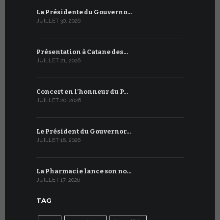
La Présidente du Gouverno…
Trois émi
JUILLET 30, 2026
JUILLET 10, 2
Présentation à Catane des…
Table rond
JUILLET 21, 2026
JUILLET 9, 20
Concert en l’honneur du P…
Conversati
JUILLET 20, 2026
JUILLET 9, 20
Le Président du Gouvernor…
Le message
JUILLET 18, 2026
JUILLET 8, 20
La Pharmacie lance son no…
Du 6 au 27 
JUILLET 17, 2026
JUILLET 7, 20
TAG