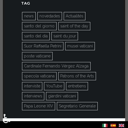
TAG
news
novedades
Actualités
santo del giorno
saint of the day
santo del día
saint du jour
Suor Raffaella Petrini
musei vaticani
poste vaticane
Cardinale Fernando Vérgez Alzaga
specola vaticana
Patrons of the Arts
interviste
YouTube
entretiens
interviews
giardini vaticani
Papa Leone XIV
Segretario Generale
♿
Sélectionnez votre langue