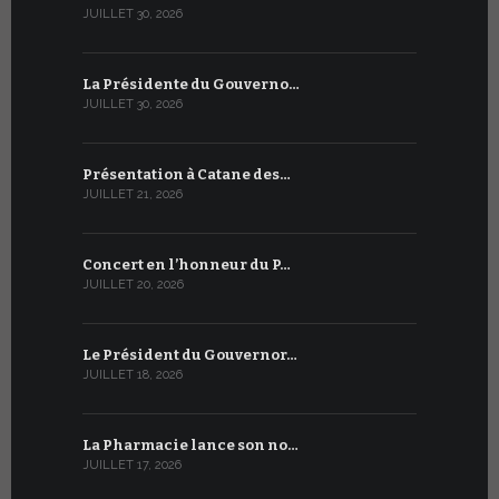
JUILLET 30, 2026
JUILLET 13, 2
La Présidente du Gouverno…
Trois émi
JUILLET 30, 2026
JUILLET 10, 2
Présentation à Catane des…
Table rond
JUILLET 21, 2026
JUILLET 9, 20
Concert en l’honneur du P…
Conversati
JUILLET 20, 2026
JUILLET 9, 20
Le Président du Gouvernor…
Le message
JUILLET 18, 2026
JUILLET 8, 20
La Pharmacie lance son no…
Du 6 au 27 
JUILLET 17, 2026
JUILLET 7, 20