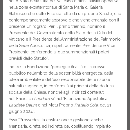
nello Stato della Città del Vaticano e piena attività operativa
nella zona extraterritoriale di Santa Maria di Galeria.
Stabilisco che detto Ente sia retto da un proprio Statuto, che
contemporaneamente approvo e che viene emanato con il
presente Chirografo. Per il primo triennio, nomino il
Presidente del Governatorato dello Stato della Città del
Vaticano e il Presidente dell’Amministrazione del Patrimonio
della Sede Apostolica, rispettivamente, Presidente e Vice
Presidente, conferendo ai due summenzionati i poteri
previsti dallo Statuto”.
Inoltre, la Fondazione “persegue finalità di interesse
pubblico nell’ambito della sostenibilità energetica, della
tutela ambientale e dell’uso responsabile delle risorse
naturali e agricole, in conformità ai principi della dottrina
sociale della Chiesa, nonché agli indirizzi contenuti
nell’Enciclica
Laudato si’
, nell’Esortazione Apostolica
Laudate Deum
e nel Motu Proprio
Fratello Sole
, del 21
giugno 2024”.
Essa “Provvede alla costruzione e gestione, anche
finanziaria, diretta ed indiretta del costituendo impianto