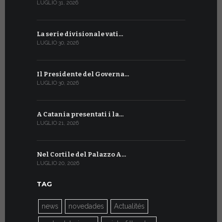
LUGLIO 31, 2026
LUGLIO 13, 20
La serie divisionale vati…
A Ginevra 
LUGLIO 30, 2026
LUGLIO 13, 20
Il Presidente del Governa…
Tre emiss
LUGLIO 30, 2026
LUGLIO 10, 20
A Catania presentati i la…
A Ginevra 
LUGLIO 21, 2026
LUGLIO 9, 202
Nel Cortile del Palazzo A…
A Ginevra
LUGLIO 20, 2026
LUGLIO 9, 202
TAG
news
novedades
Actualités