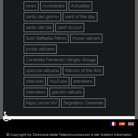
news
novedades
Actualités
santo del giorno
saint of the day
santo del día
saint du jour
Suor Raffaella Petrini
musei vaticani
poste vaticane
Cardinale Fernando Vérgez Alzaga
specola vaticana
Patrons of the Arts
interviste
YouTube
entretiens
interviews
giardini vaticani
Papa Leone XIV
Segretario Generale
♿
Seleziona la tua lingua
© Copyright by Direzione delle Telecomunicazioni e dei Sistemi Informatici