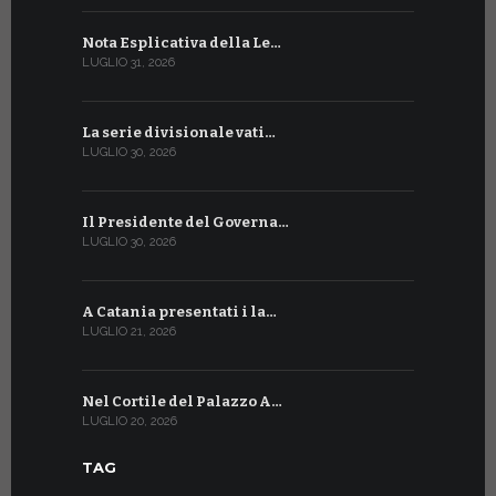
Nota Esplicativa della Le…
Siglato ac
LUGLIO 31, 2026
LUGLIO 13, 20
La serie divisionale vati…
A Ginevra 
LUGLIO 30, 2026
LUGLIO 13, 20
Il Presidente del Governa…
Tre emiss
LUGLIO 30, 2026
LUGLIO 10, 20
A Catania presentati i la…
A Ginevra 
LUGLIO 21, 2026
LUGLIO 9, 202
Nel Cortile del Palazzo A…
A Ginevra
LUGLIO 20, 2026
LUGLIO 9, 202
TAG