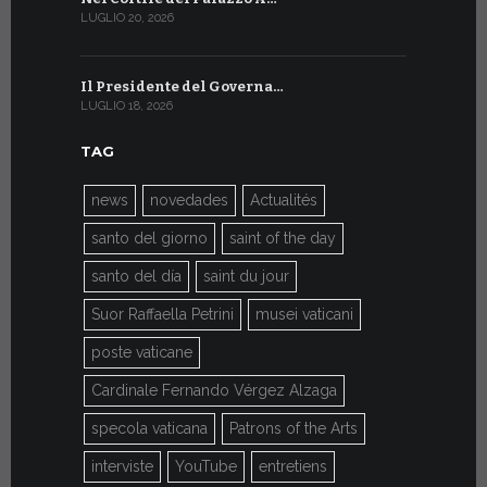
LUGLIO 20, 2026
LUGLIO 9, 202
Il Presidente del Governa…
Il Messagg
LUGLIO 18, 2026
LUGLIO 8, 202
TAG
news
novedades
Actualités
santo del giorno
saint of the day
santo del día
saint du jour
Suor Raffaella Petrini
musei vaticani
poste vaticane
Cardinale Fernando Vérgez Alzaga
specola vaticana
Patrons of the Arts
interviste
YouTube
entretiens