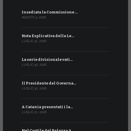
Insediata la Commissione …
La Farmaci
AGOSTO 5, 2026
LUGLIO 17, 20
Nota Esplicativa della Le…
Siglato ac
LUGLIO 31, 2026
LUGLIO 13, 20
La serie divisionale vati…
A Ginevra 
LUGLIO 30, 2026
LUGLIO 13, 20
Il Presidente del Governa…
Tre emiss
LUGLIO 30, 2026
LUGLIO 10, 20
A Catania presentati i la…
A Ginevra 
LUGLIO 21, 2026
LUGLIO 9, 202
Nel Cortile del Palazzo A…
A Ginevra