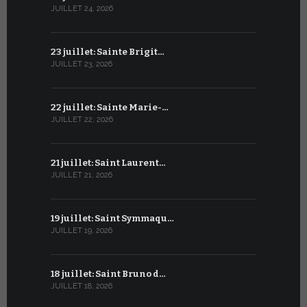
JUILLET 24, 2026
JUIN 23, 2026
23 juillet: Sainte Brigit…
22 juin : 
JUILLET 23, 2026
JUIN 22, 2026
22 juillet: Sainte Marie-…
21 juin : Sa
JUILLET 22, 2026
JUIN 21, 2026
21 juillet: Saint Laurent…
20 juin : S
JUILLET 21, 2026
JUIN 20, 2026
19 juillet: Saint Symmaqu…
19 juin : S
JUILLET 19, 2026
JUIN 19, 2026
18 juillet: Saint Bruno d…
18 juin : S
JUILLET 18, 2026
JUIN 18, 2026