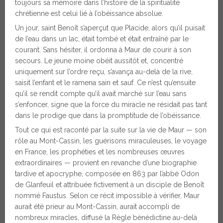
toujours sa mémoire dans l’histoire de la spiritualité
chrétienne est celui lié à l’obéissance absolue.
Un jour, saint Benoît s’aperçut que Placide, alors qu’il puisait
de l’eau dans un lac, était tombé et était entraîné par le
courant. Sans hésiter, il ordonna à Maur de courir à son
secours. Le jeune moine obéit aussitôt et, concentré
uniquement sur l’ordre reçu, s’avança au-delà de la rive,
saisit l’enfant et le ramena sain et sauf. Ce n’est qu’ensuite
qu’il se rendit compte qu’il avait marché sur l’eau sans
s’enfoncer, signe que la force du miracle ne résidait pas tant
dans le prodige que dans la promptitude de l’obéissance.
Tout ce qui est raconté par la suite sur la vie de Maur — son
rôle au Mont-Cassin, les guérisons miraculeuses, le voyage
en France, les prophéties et les nombreuses œuvres
extraordinaires — provient en revanche d’une biographie
tardive et apocryphe, composée en 863 par l’abbé Odon
de Glanfeuil et attribuée fictivement à un disciple de Benoît
nommé Faustus. Selon ce récit impossible à vérifier, Maur
aurait été prieur au Mont-Cassin, aurait accompli de
nombreux miracles, diffusé la Règle bénédictine au-delà