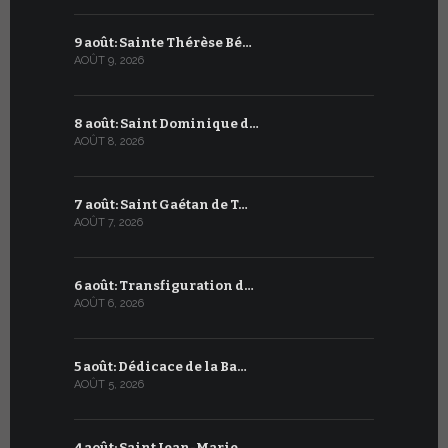
9 août: Sainte Thérèse Bé…
9 juillet: 
AOÛT 9, 2026
JUILLET 9, 20
8 août: Saint Dominique d…
8 juillet 
AOÛT 8, 2026
JUILLET 8, 20
7 août: Saint Gaétan de T…
7 juillet :
AOÛT 7, 2026
JUILLET 7, 20
6 août: Transfiguration d…
6 juillet :
AOÛT 6, 2026
JUILLET 6, 20
5 août: Dédicace de la Ba…
5 juillet: 
AOÛT 5, 2026
JUILLET 5, 20
4 août: Saint Jean-Marie …
4 juillet: 