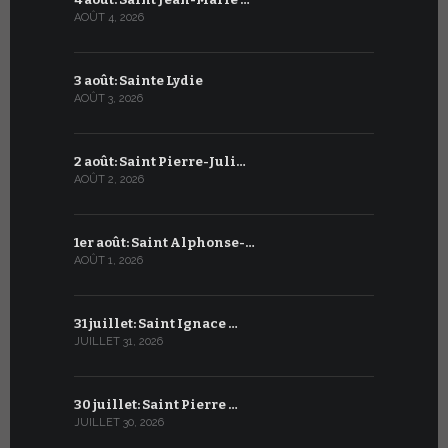
AOÛT 4, 2026
JUILLET 4, 20
3 août: Sainte Lydie
3 juillet:
AOÛT 3, 2026
JUILLET 3, 20
2 août: Saint Pierre-Juli…
2 juillet :
AOÛT 2, 2026
JUILLET 2, 20
1er août: Saint Alphonse-…
1er juillet
AOÛT 1, 2026
JUILLET 1, 20
31 juillet: Saint Ignace …
30 juin: S
JUILLET 31, 2026
JUIN 30, 2026
30 juillet: Saint Pierre …
29 juin: Sa
JUILLET 30, 2026
JUIN 29, 2026