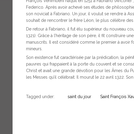
François Venimbeni naquit en 1251 à Fabriano (Ancône) ; 
Federico. Après avoir achevé ses études de philosophie, i
son noviciat à Fabriano. Un jour, il voulut se rendre à As
souhait de rencontrer le frère Léon, le plus célèbre d
De retour à Fabriano, il fut élu supérieur du nouveau cou
1321). Grâce à l’héritage de son père, il fit construire 
manuscrits. Il est considéré comme le premier à avoir f
mineurs.
Son existence fut caractérisée par la prédication, la péni
pauvres qui frappaient à la porte du couvent et se consa
Christ et avait une grande dévotion pour les Âmes du Pu
les Messes qu’il célébrait. Il mourut le 22 avril 1322. Son 
Tagged under:
saint du jour
Saint François Xav