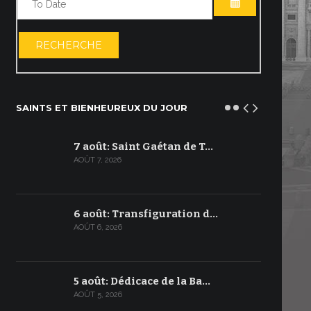
OUVRIR LE C
RECHERCHE
SAINTS ET BIENHEUREUX DU JOUR
7 août: Saint Gaétan de T…
AOÛT 7, 2026
6 août: Transfiguration d…
AOÛT 6, 2026
5 août: Dédicace de la Ba…
AOÛT 5, 2026