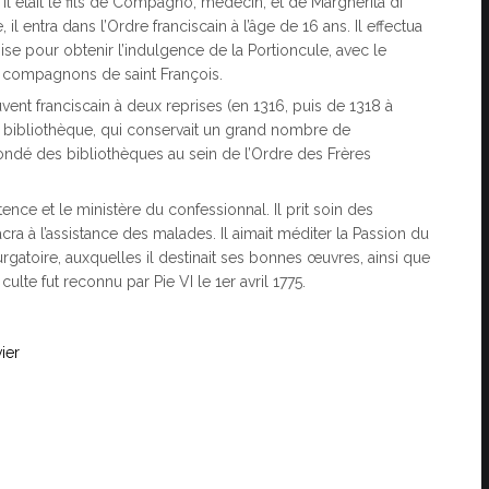
il était le fils de Compagno, médecin, et de Margherita di
l entra dans l’Ordre franciscain à l’âge de 16 ans. Il effectua
sise pour obtenir l’indulgence de la Portioncule, avec le
es compagnons de saint François.
vent franciscain à deux reprises (en 1316, puis de 1318 à
une bibliothèque, qui conservait un grand nombre de
ondé des bibliothèques au sein de l’Ordre des Frères
tence et le ministère du confessionnal. Il prit soin des
cra à l’assistance des malades. Il aimait méditer la Passion du
rgatoire, auxquelles il destinait ses bonnes œuvres, ainsi que
culte fut reconnu par Pie VI le 1er avril 1775.
ier