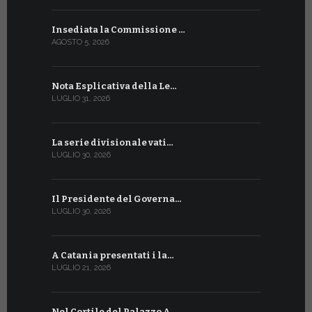
Insediata la Commissione …
La Farmaci
AGOSTO 5, 2026
LUGLIO 17, 20
Nota Esplicativa della Le…
Siglato ac
LUGLIO 31, 2026
LUGLIO 13, 20
La serie divisionale vati…
A Ginevra 
LUGLIO 30, 2026
LUGLIO 13, 20
Il Presidente del Governa…
Tre emiss
LUGLIO 30, 2026
LUGLIO 10, 20
A Catania presentati i la…
A Ginevra 
LUGLIO 21, 2026
LUGLIO 9, 202
Nel Cortile del Palazzo A…
A Ginevra