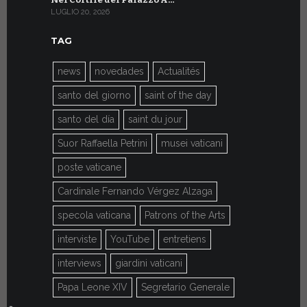
LUGLIO 20, 2026
LUGLIO 9, 202
TAG
news
novedades
Actualités
santo del giorno
saint of the day
santo del día
saint du jour
Suor Raffaella Petrini
musei vaticani
poste vaticane
Cardinale Fernando Vérgez Alzaga
specola vaticana
Patrons of the Arts
interviste
YouTube
entretiens
interviews
giardini vaticani
Papa Leone XIV
Segretario Generale