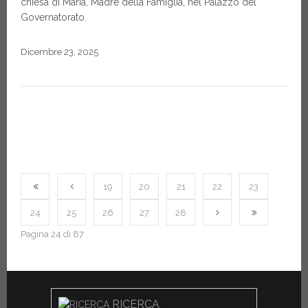
chiesa di Maria, Madre della Famiglia, nel Palazzo del
Governatorato.
Dicembre 23, 2025
19
20
21
22
23
24
25
26
27
28
Pagina 24 di 87
RICERCA