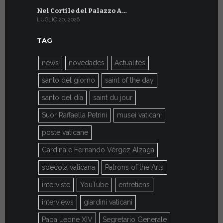
Nel Cortile del Palazzo A…
A Ginevra
LUGLIO 20, 2026
LUGLIO 9, 202
TAG
news
novedades
Actualités
santo del giorno
saint of the day
santo del día
saint du jour
Suor Raffaella Petrini
musei vaticani
poste vaticane
Cardinale Fernando Vérgez Alzaga
specola vaticana
Patrons of the Arts
interviste
YouTube
entretiens
interviews
giardini vaticani
Papa Leone XIV
Segretario Generale