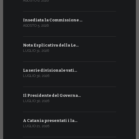
AGOSTO 6, 2026
LUGLIO 18, 20
Insediata la Commissione …
La Farmaci
AGOSTO 5, 2026
LUGLIO 17, 20
Nota Esplicativa della Le…
Siglato ac
LUGLIO 31, 2026
LUGLIO 13, 20
La serie divisionale vati…
A Ginevra 
LUGLIO 30, 2026
LUGLIO 13, 20
Il Presidente del Governa…
Tre emiss
LUGLIO 30, 2026
LUGLIO 10, 20
A Catania presentati i la…
A Ginevra 
LUGLIO 21, 2026
LUGLIO 9, 202