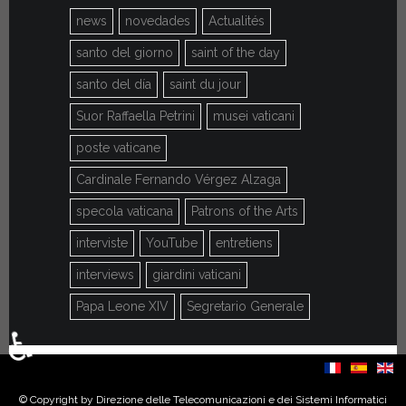
news
novedades
Actualités
santo del giorno
saint of the day
santo del día
saint du jour
Suor Raffaella Petrini
musei vaticani
poste vaticane
Cardinale Fernando Vérgez Alzaga
specola vaticana
Patrons of the Arts
interviste
YouTube
entretiens
interviews
giardini vaticani
Papa Leone XIV
Segretario Generale
♿
Seleziona la tua lingua
© Copyright by Direzione delle Telecomunicazioni e dei Sistemi Informatici