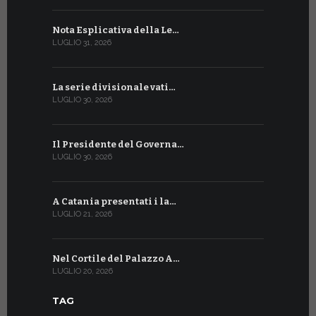
Nota Esplicativa della Le…
Siglato ac
LUGLIO 31, 2026
LUGLIO 13, 20
La serie divisionale vati…
A Ginevra 
LUGLIO 30, 2026
LUGLIO 13, 20
Il Presidente del Governa…
Tre emiss
LUGLIO 30, 2026
LUGLIO 10, 20
A Catania presentati i la…
A Ginevra 
LUGLIO 21, 2026
LUGLIO 9, 202
Nel Cortile del Palazzo A…
A Ginevra
LUGLIO 20, 2026
LUGLIO 9, 202
TAG