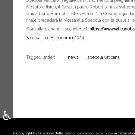
Specola Vaticana, seguite da un momento di preghiera 
filosofo e fisico, il Gesuita padre Robert Janusz svilupper
Guidalberto Bormolini interverrà su “La Cosmologia dai p
finale precederà la Messa alla Specola con la quale si c
Consultare anche il sito internet:
https://www.vaticanobs
Spiritualità e Astronomia 2024
Tagged under:
news
specola vaticana
♿
Seleziona la tua lingua
© Copyright by Direzione delle Telecomunicazioni e dei Sistemi Informatici