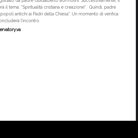
guidato da padre Guidalberto Bormolini. Successivamente, il
à il tema: “Spiritualità cristiana e creazione”. Quindi, padre
opoli antichi ai Padri della Chiesa”. Un momento di verifica
oncluderà l’incontro.
ervatory.va