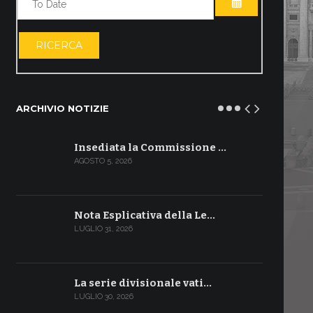
APRI IL CALE
RICERCA
ARCHIVIO NOTIZIE
Insediata la Commissione …
AGOSTO 5, 2026
Nota Esplicativa della Le…
LUGLIO 31, 2026
La serie divisionale vati…
LUGLIO 30, 2026