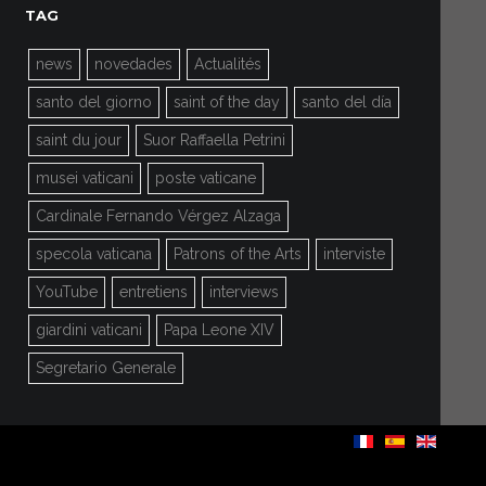
TAG
news
novedades
Actualités
santo del giorno
saint of the day
santo del día
saint du jour
Suor Raffaella Petrini
musei vaticani
poste vaticane
Cardinale Fernando Vérgez Alzaga
specola vaticana
Patrons of the Arts
interviste
YouTube
entretiens
interviews
giardini vaticani
Papa Leone XIV
Segretario Generale