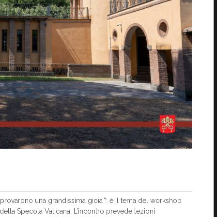
si provarono una grandissima gioia’”: è il tema del workshop
 della Specola Vaticana. L’incontro prevede lezioni