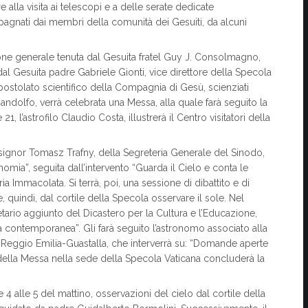
 alla visita ai telescopi e a delle serate dedicate
pagnati dai membri della comunità dei Gesuiti, da alcuni
ione generale tenuta dal Gesuita fratel Guy J. Consolmagno,
 dal Gesuita padre Gabriele Gionti, vice direttore della Specola
postolato scientifico della Compagnia di Gesù, scienziati
ndolfo, verrà celebrata una Messa, alla quale farà seguito la
21, l’astrofilo Claudio Costa, illustrerà il Centro visitatori della
nsignor Tomasz Trafny, della Segreteria Generale del Sinodo,
onomia”, seguita dall’intervento “Guarda il Cielo e conta le
aria Immacolata. Si terrà, poi, una sessione di dibattito e di
le, quindi, dal cortile della Specola osservare il sole. Nel
ario aggiunto del Dicastero per la Cultura e l’Educazione,
ura contemporanea”. Gli farà seguito l’astronomo associato alla
 Reggio Emilia-Guastalla, che interverrà su: “Domande aperte
ella Messa nella sede della Specola Vaticana concluderà la
 alle 5 del mattino, osservazioni del cielo dal cortile della