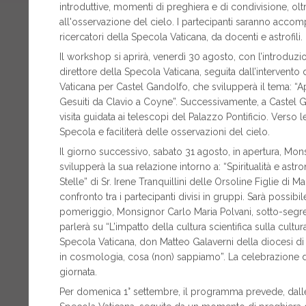
introduttive, momenti di preghiera e di condivisione, oltre
all'osservazione del cielo. I partecipanti saranno accom
ricercatori della Specola Vaticana, da docenti e astrofili.
Il workshop si aprirà, venerdì 30 agosto, con l’introduz
direttore della Specola Vaticana, seguita dall’intervento
Vaticana per Castel Gandolfo, che svilupperà il tema: “A
Gesuiti da Clavio a Coyne”. Successivamente, a Castel Ga
visita guidata ai telescopi del Palazzo Pontificio. Verso le 
Specola e faciliterà delle osservazioni del cielo.
Il giorno successivo, sabato 31 agosto, in apertura, Mo
svilupperà la sua relazione intorno a: “Spiritualità e astr
Stelle” di Sr. Irene Tranquillini delle Orsoline Figlie di M
confronto tra i partecipanti divisi in gruppi. Sarà possibi
pomeriggio, Monsignor Carlo Maria Polvani, sotto-segret
parlerà su “L’impatto della cultura scientifica sulla cult
Specola Vaticana, don Matteo Galaverni della diocesi di
in cosmologia, cosa (non) sappiamo”. La celebrazione d
giornata.
Per domenica 1° settembre, il programma prevede, dalle 4