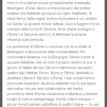
morì in circostanze oscure, probabilmente avvelenato.
Berengario d’Ivrea, deciso a impossessarsi del potere,
pretese che Adelaide sposasse suo figlio Adalberto. Al
rifiuto fermo della regina, la fece rinchiudere in un castello
sul Garda. La giovane donna, tuttavia, riuscì a fuggire e trovò
scampo nella rocca di Canossa, dove chiese sostegno a
Ottone I di Sassonia, ansioso di affermare la propria
influenza sulla penisola.
La spedizione di Ottone si concluse con la sconfitta di
Berengario e l’assunzione della corona italiana. Per
consolidare l’alleanza con la Borgogna, Ottone scelse di
sposare Adelaide, che unì così il proprio destino al suo, il
giorno di Natale del 951. Dal loro matrimonio nacquero
quattro figli: Matilde, Enrico, Bruno e Ottone, destinato a
diventare Ottone II. Nel 962, a Roma, i due sovrani furono
incoronati imperatori: da allora Adelaide non fu una figura
decorativa, ma una vera collaboratrice del marito,
promotrice della riforma cluniacense e attenta a sostenere
luoghi di culto e pellegrinaggi. Donna colta e trilingue —
alcuni cronisti parlano addirittura di quattro lingue —, fu una