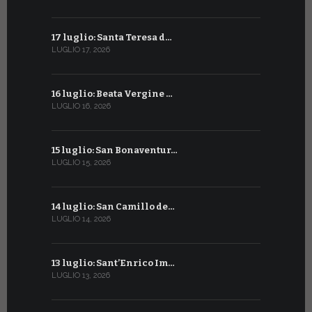
17 luglio: Santa Teresa d…
15 giugno:
LUGLIO 17, 2026
GIUGNO 15, 2
16 luglio: Beata Vergine …
13 giugno
LUGLIO 16, 2026
GIUGNO 13, 2
15 luglio: San Bonaventur…
12 giugno:
LUGLIO 15, 2026
GIUGNO 12, 2
14 luglio: San Camillo de…
11 giugno:
LUGLIO 14, 2026
GIUGNO 11, 2
13 luglio: Sant’Enrico Im…
10 giugno:
LUGLIO 13, 2026
GIUGNO 10, 2