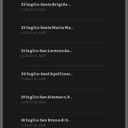
23 luglio: Santa Brigida …
23 giugno:
LUGLIO 23, 2026
GIUGNO 23, 2
22 luglio: Santa Maria Ma…
22 giugno:
LUGLIO 22, 2026
GIUGNO 22, 2
21 luglio: San Lorenzo da…
21 giugno:
LUGLIO 21, 2026
GIUGNO 21, 2
20 luglio: Sant’Apollinar…
20 giugno:
LUGLIO 20, 2026
GIUGNO 20, 2
19 luglio: San Simmaco, P…
17 giugno:
LUGLIO 19, 2026
GIUGNO 17, 2
18 luglio: San Bruno di S…
16 giugno:
LUGLIO 18, 2026
GIUGNO 16, 2