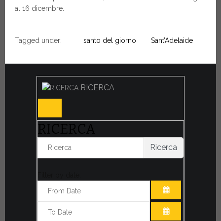
al 16 dicembre.
Tagged under:
santo del giorno
Sant’Adelaide
RICERCA
RICERCA
Ricerca
Filter by date:
APRI IL CALE