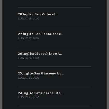
28 luglio: San Vittore I…
28 giugno:
LUGLIO 28, 2026
GIUGNO 28, 2
27 luglio: San Pantaleone…
27 giugno: 
LUGLIO 27, 2026
GIUGNO 27, 2
26 luglio: Gioacchino e A…
26 giugno:
LUGLIO 26, 2026
GIUGNO 26, 2
25 luglio: San Giacomo Ap…
25 giugno:
LUGLIO 25, 2026
GIUGNO 25, 2
24 luglio: San Charbel Ma…
24 giugno:
LUGLIO 24, 2026
GIUGNO 24, 2