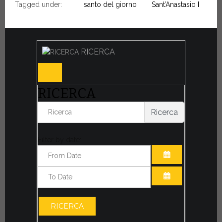
Tagged under:
santo del giorno
Sant’Anastasio I
RICERCA
RICERCA
Ricerca
Filter by date:
APRI IL CALE
APRI IL CALE
RICERCA