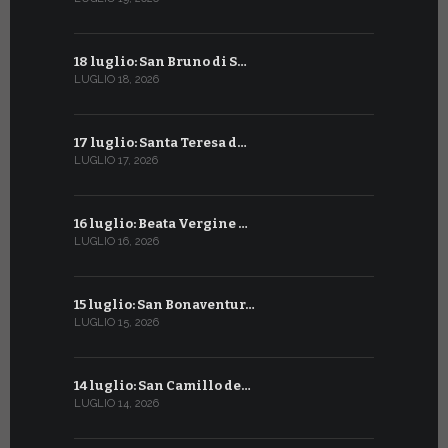
18 luglio: San Bruno di S…
16 giugno:
LUGLIO 18, 2026
GIUGNO 16, 2
17 luglio: Santa Teresa d…
15 giugno:
LUGLIO 17, 2026
GIUGNO 15, 2
16 luglio: Beata Vergine …
13 giugno
LUGLIO 16, 2026
GIUGNO 13, 2
15 luglio: San Bonaventur…
12 giugno:
LUGLIO 15, 2026
GIUGNO 12, 2
14 luglio: San Camillo de…
11 giugno:
LUGLIO 14, 2026
GIUGNO 11, 2