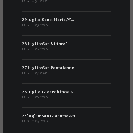
LUGLIO 30, 2026
GIUGNO 30, 2
29 luglio: Santi Marta, M…
29 giugno:
LUGLIO 29, 2026
GIUGNO 29, 2
28 luglio: San Vittore I…
28 giugno:
LUGLIO 28, 2026
GIUGNO 28, 2
27 luglio: San Pantaleone…
27 giugno: 
LUGLIO 27, 2026
GIUGNO 27, 2
26 luglio: Gioacchino e A…
26 giugno:
LUGLIO 26, 2026
GIUGNO 26, 2
25 luglio: San Giacomo Ap…
25 giugno:
LUGLIO 25, 2026
GIUGNO 25, 2