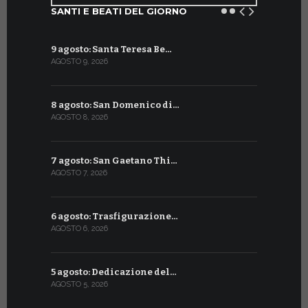
SANTI E BEATI DEL GIORNO
9 agosto: Santa Teresa Be…
10 luglio: 
AGOSTO 9, 2026
LUGLIO 10, 20
8 agosto: San Domenico di…
9 luglio: 
AGOSTO 8, 2026
LUGLIO 9, 20
7 agosto: San Gaetano Thi…
8 luglio: 
AGOSTO 7, 2026
LUGLIO 8, 20
6 agosto: Trasfigurazione…
7 luglio: 
AGOSTO 6, 2026
LUGLIO 7, 202
5 agosto: Dedicazione del…
6 luglio: S
AGOSTO 5, 2026
LUGLIO 6, 20