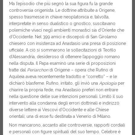
Ma l’episodio che più segnò la sua figura fu la grande
controversia origenista. Le dottrine attribuite a Origene,
spesso trasmesse in chiave neoplatonica e, talvolta,
interpretate in senso dualistico o gnostico, suscitavano
polemiche vivaci negli ambienti monastici sia d’Oriente che
d’Occidente. Nel 399 amici e discepoli di San Girolamo
chiesero con insistenza ad Anastasio una presa di posizione
ufficiale. A ciò si sommarono le sollecitazioni di Teofilo
d’Alessandria, desideroso di ottenere l’appoggio romano
nella disputa. Il Papa esaminò una serie di proposizioni
tratte dal
Periarchon
di Origene – opera che Rufino di
Aquileia aveva recentemente tradotto e “corretto” – e le
dichiarò blasfeme. Rufino, irritato, gli inviò una
Apologia
per
chiarire la propria fede, ma Anastasio preferì non entrare
nella questione delle sue intenzioni personali. Limitò il suo
intervento alla condanna degli errori dottrinali e indirizzò
diverse lettere ai Vescovi d’Occidente e alle Chiese
orientali; una di esse fu destinata a Venerio di Milano.
Non mancarono, accanto alle controversie, rapporti cordiali
e personali con figure spirituali del suo tempo. Celebre è