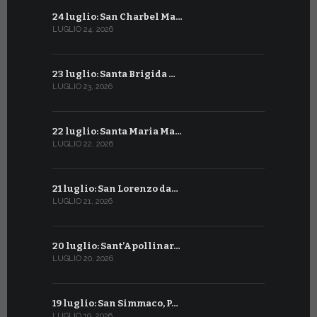
24 luglio: San Charbel Ma…
24 giugno:
LUGLIO 24, 2026
GIUGNO 24, 2
23 luglio: Santa Brigida …
23 giugno:
LUGLIO 23, 2026
GIUGNO 23, 2
22 luglio: Santa Maria Ma…
22 giugno:
LUGLIO 22, 2026
GIUGNO 22, 2
21 luglio: San Lorenzo da…
21 giugno:
LUGLIO 21, 2026
GIUGNO 21, 2
20 luglio: Sant’Apollinar…
20 giugno:
LUGLIO 20, 2026
GIUGNO 20, 2
19 luglio: San Simmaco, P…
17 giugno:
LUGLIO 19, 2026
GIUGNO 17, 2