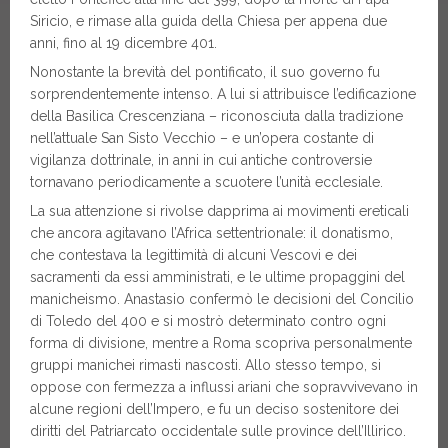
Siricio, e rimase alla guida della Chiesa per appena due
anni, fino al 19 dicembre 401.
Nonostante la brevità del pontificato, il suo governo fu
sorprendentemente intenso. A lui si attribuisce l’edificazione
della Basilica Crescenziana – riconosciuta dalla tradizione
nell’attuale San Sisto Vecchio – e un’opera costante di
vigilanza dottrinale, in anni in cui antiche controversie
tornavano periodicamente a scuotere l’unità ecclesiale.
La sua attenzione si rivolse dapprima ai movimenti ereticali
che ancora agitavano l’Africa settentrionale: il donatismo,
che contestava la legittimità di alcuni Vescovi e dei
sacramenti da essi amministrati, e le ultime propaggini del
manicheismo. Anastasio confermò le decisioni del Concilio
di Toledo del 400 e si mostrò determinato contro ogni
forma di divisione, mentre a Roma scopriva personalmente
gruppi manichei rimasti nascosti. Allo stesso tempo, si
oppose con fermezza a influssi ariani che sopravvivevano in
alcune regioni dell’Impero, e fu un deciso sostenitore dei
diritti del Patriarcato occidentale sulle province dell’Illirico.