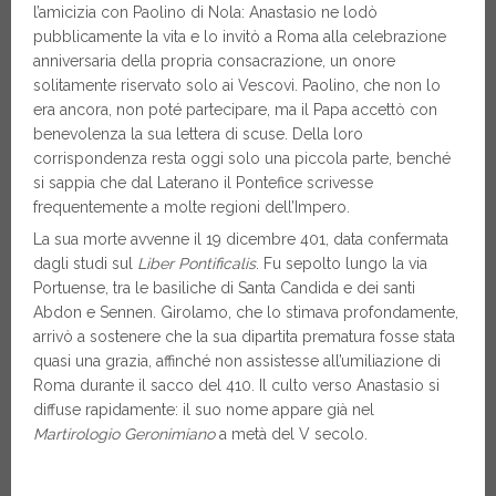
l’amicizia con Paolino di Nola: Anastasio ne lodò
pubblicamente la vita e lo invitò a Roma alla celebrazione
anniversaria della propria consacrazione, un onore
solitamente riservato solo ai Vescovi. Paolino, che non lo
era ancora, non poté partecipare, ma il Papa accettò con
benevolenza la sua lettera di scuse. Della loro
corrispondenza resta oggi solo una piccola parte, benché
si sappia che dal Laterano il Pontefice scrivesse
frequentemente a molte regioni dell’Impero.
La sua morte avvenne il 19 dicembre 401, data confermata
dagli studi sul
Liber Pontificalis
. Fu sepolto lungo la via
Portuense, tra le basiliche di Santa Candida e dei santi
Abdon e Sennen. Girolamo, che lo stimava profondamente,
arrivò a sostenere che la sua dipartita prematura fosse stata
quasi una grazia, affinché non assistesse all’umiliazione di
Roma durante il sacco del 410. Il culto verso Anastasio si
diffuse rapidamente: il suo nome appare già nel
Martirologio Geronimiano
a metà del V secolo.