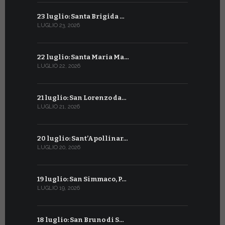
23 luglio: Santa Brigida …
23 giugno:
LUGLIO 23, 2026
GIUGNO 23, 2
22 luglio: Santa Maria Ma…
22 giugno:
LUGLIO 22, 2026
GIUGNO 22, 2
21 luglio: San Lorenzo da…
21 giugno:
LUGLIO 21, 2026
GIUGNO 21, 2
20 luglio: Sant’Apollinar…
20 giugno:
LUGLIO 20, 2026
GIUGNO 20, 2
19 luglio: San Simmaco, P…
17 giugno:
LUGLIO 19, 2026
GIUGNO 17, 2
18 luglio: San Bruno di S…
16 giugno: