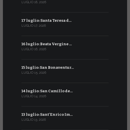
LUGLIO 18, 2026
GIUGNO 16, 2
17 luglio: Santa Teresa d…
15 giugno:
LUGLIO 17, 2026
GIUGNO 15, 2
16 luglio: Beata Vergine …
13 giugno
LUGLIO 16, 2026
GIUGNO 13, 2
15 luglio: San Bonaventur…
12 giugno:
LUGLIO 15, 2026
GIUGNO 12, 2
14 luglio: San Camillo de…
11 giugno:
LUGLIO 14, 2026
GIUGNO 11, 2
13 luglio: Sant’Enrico Im…
10 giugno:
LUGLIO 13, 2026
GIUGNO 10, 2