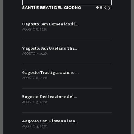
SANTI E BEATI DEL GIORNO
8 agosto: San Domenico di…
9 luglio: 
AGOSTO 8, 2026
LUGLIO 9, 20
7 agosto: San Gaetano Thi…
8 luglio: 
AGOSTO 7, 2026
LUGLIO 8, 20
6 agosto: Trasfigurazione…
7 luglio: 
AGOSTO 6, 2026
LUGLIO 7, 202
5 agosto: Dedicazione del…
6 luglio: S
AGOSTO 5, 2026
LUGLIO 6, 20
4 agosto: San Giovanni Ma…
5 luglio: 
AGOSTO 4, 2026
LUGLIO 5, 20