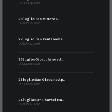
LUGLIO 29, 2026
GIUGNO 29, 2
28 luglio: San Vittore I…
28 giugno:
LUGLIO 28, 2026
GIUGNO 28, 2
27 luglio: San Pantaleone…
27 giugno: 
LUGLIO 27, 2026
GIUGNO 27, 2
26 luglio: Gioacchino e A…
26 giugno:
LUGLIO 26, 2026
GIUGNO 26, 2
25 luglio: San Giacomo Ap…
25 giugno:
LUGLIO 25, 2026
GIUGNO 25, 2
24 luglio: San Charbel Ma…
24 giugno:
LUGLIO 24, 2026
GIUGNO 24, 2