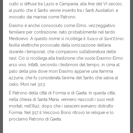
culto si diffuse tra Lazio e Campania, alla fine del VI secolo,
al punto che il Santo venne inserito tra i Santi Ausiliatori, e
invocato dai marinai come Patrono.
Erasmo è anche conosciuto come Elmo, vezzeggiativo
familiare per contrazione, nato probabilmente nel tardo
Medioevo. A questo nome si ricollega il
fuoco di Sant’Elmo
:
faville elettriche provocate dalla ionizzazione dell’aria
durante i temporali, che compaiono sull’alberatura delle
navi. Ciò si ricollega alla tradizione che vuole Erasmo-Elmo
arso vivo. Infatti, secondo i testimoni del tempo, in cima al
palo della pira dove morì Erasmo apparve una fiamma
azzurra, che fu considerata l’anima del Santo che saliva al
cielo. Morì nel 303.
È Patrono della città di Formia e di Gaeta. In questa città,
nella chiesa di Santa Maria, vennero nascosti i suoi resti
mortali, nell’842, dopo che i saraceni avevano distrutto
Formia. Nel 917 il Vescovo Bono ritrovò le reliquie e lo
proclamò Patrono di Gaeta.