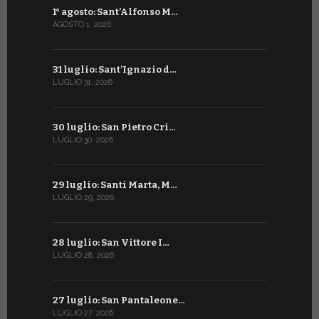
1° agosto: Sant’Alfonso M…
2 luglio: 
AGOSTO 1, 2026
LUGLIO 2, 20
31 luglio: Sant’Ignazio d…
1° luglio: 
LUGLIO 31, 2026
LUGLIO 1, 202
30 luglio: San Pietro Cri…
30 giugno:
LUGLIO 30, 2026
GIUGNO 30, 2
29 luglio: Santi Marta, M…
29 giugno:
LUGLIO 29, 2026
GIUGNO 29, 2
28 luglio: San Vittore I…
28 giugno:
LUGLIO 28, 2026
GIUGNO 28, 2
27 luglio: San Pantaleone…
27 giugno: 
LUGLIO 27, 2026
GIUGNO 27, 2