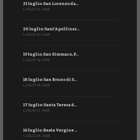
21 luglio: San Lorenzo da…
21 giugno:
LUGLIO 21, 2026
GIUGNO 21, 2
20 luglio: Sant’Apollinar…
20 giugno:
LUGLIO 20, 2026
GIUGNO 20, 2
19 luglio: San Simmaco, P…
17 giugno:
LUGLIO 19, 2026
GIUGNO 17, 2
18 luglio: San Bruno di S…
16 giugno:
LUGLIO 18, 2026
GIUGNO 16, 2
17 luglio: Santa Teresa d…
15 giugno:
LUGLIO 17, 2026
GIUGNO 15, 2
16 luglio: Beata Vergine …
13 giugno
LUGLIO 16, 2026
GIUGNO 13, 2