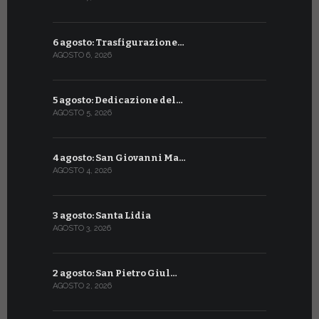
6 agosto: Trasfigurazione…
7 luglio: 
AGOSTO 6, 2026
LUGLIO 7, 202
5 agosto: Dedicazione del…
6 luglio: S
AGOSTO 5, 2026
LUGLIO 6, 20
4 agosto: San Giovanni Ma…
5 luglio: 
AGOSTO 4, 2026
LUGLIO 5, 20
3 agosto: Santa Lidia
4 luglio: S
AGOSTO 3, 2026
LUGLIO 4, 20
2 agosto: San Pietro Giul…
3 luglio: 
AGOSTO 2, 2026
LUGLIO 3, 202