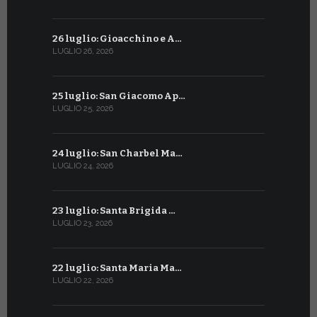
26 luglio: Gioacchino e A…
26 giugno:
LUGLIO 26, 2026
GIUGNO 26, 2
25 luglio: San Giacomo Ap…
25 giugno:
LUGLIO 25, 2026
GIUGNO 25, 2
24 luglio: San Charbel Ma…
24 giugno:
LUGLIO 24, 2026
GIUGNO 24, 2
23 luglio: Santa Brigida …
23 giugno:
LUGLIO 23, 2026
GIUGNO 23, 2
22 luglio: Santa Maria Ma…
22 giugno:
LUGLIO 22, 2026
GIUGNO 22, 2