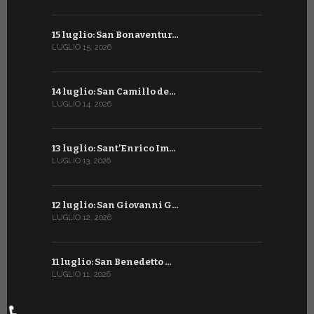
15 luglio: San Bonaventur…
12 giugno:
LUGLIO 15, 2026
GIUGNO 12, 2
14 luglio: San Camillo de…
11 giugno:
LUGLIO 14, 2026
GIUGNO 11, 2
13 luglio: Sant’Enrico Im…
10 giugno:
LUGLIO 13, 2026
GIUGNO 10, 2
12 luglio: San Giovanni G…
9 giugno: 
LUGLIO 12, 2026
GIUGNO 9, 20
11 luglio: San Benedetto …
La Penteco
LUGLIO 11, 2026
GIUGNO 8, 20