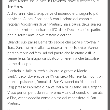
Sainte-Maries-de-la-Mer, in Provenza, dove si venerano le
Tre Marie.
A dieci anni, Gesù le apparve chiedendole di seguirlo più
da vicino. Allora, Bona parlò con il priore dei canonici
regolari Agostiniani di San Martino, ma a causa della sua età,
non le permise di entrare nell’Ordine. Decide così di partire
per la Terra Santa, dove resterà dieci anni.
Quando suo padre Bernardo seppe che Bona si trovava in
Terra Santa, si mise alla sua ricerca, ma lei lo evitò. Venne
perfino rapita dai familiari del padre che le erano ostili e
venne ferita. Si rifugiò da Ubaldo, un eremita che l’accolse
come discepola.
Rientrata in Italia, si recò a visitare la grotta a Monte
Sant’Angelo, dove apparve l’Arcangelo Michele. Lì, incontrò i
monaci pulsanesi, fondati da San Giovanni da Matera nel
1129 presso l’Abbazia di Santa Maria di Pulsano sul Gargano.
Visse per un periodo in un eremo vicino al cenobio. Tornata
a Pisa, venne accolta come oblata del monastero di San
Martino.