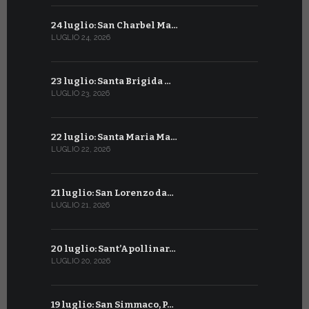
24 luglio: San Charbel Ma…
24 giugno:
LUGLIO 24, 2026
GIUGNO 24, 2
23 luglio: Santa Brigida …
23 giugno:
LUGLIO 23, 2026
GIUGNO 23, 2
22 luglio: Santa Maria Ma…
22 giugno:
LUGLIO 22, 2026
GIUGNO 22, 2
21 luglio: San Lorenzo da…
21 giugno:
LUGLIO 21, 2026
GIUGNO 21, 2
20 luglio: Sant’Apollinar…
20 giugno:
LUGLIO 20, 2026
GIUGNO 20, 2
19 luglio: San Simmaco, P…
17 giugno: