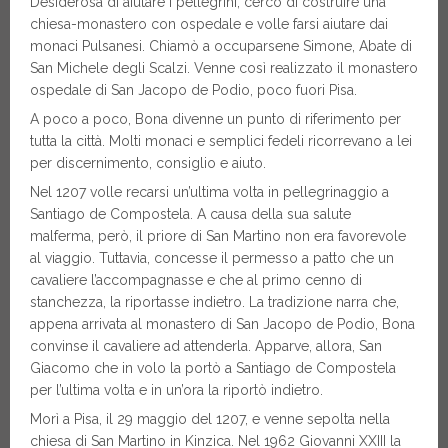
Desiderosa di aiutare i pellegrini, cercò di costruire una
chiesa-monastero con ospedale e volle farsi aiutare dai
monaci Pulsanesi. Chiamò a occuparsene Simone, Abate di
San Michele degli Scalzi. Venne così realizzato il monastero
ospedale di San Jacopo de Podio, poco fuori Pisa.
A poco a poco, Bona divenne un punto di riferimento per
tutta la città. Molti monaci e semplici fedeli ricorrevano a lei
per discernimento, consiglio e aiuto.
Nel 1207 volle recarsi un’ultima volta in pellegrinaggio a
Santiago de Compostela. A causa della sua salute
malferma, però, il priore di San Martino non era favorevole
al viaggio. Tuttavia, concesse il permesso a patto che un
cavaliere l’accompagnasse e che al primo cenno di
stanchezza, la riportasse indietro. La tradizione narra che,
appena arrivata al monastero di San Jacopo de Podio, Bona
convinse il cavaliere ad attenderla. Apparve, allora, San
Giacomo che in volo la portò a Santiago de Compostela
per l’ultima volta e in un’ora la riportò indietro.
Morì a Pisa, il 29 maggio del 1207, e venne sepolta nella
chiesa di San Martino in Kinzica. Nel 1962 Giovanni XXIII la