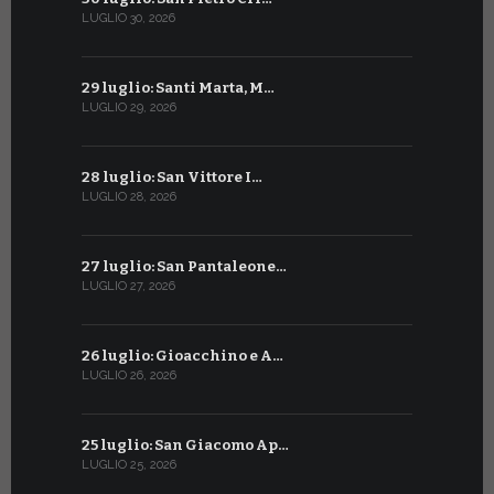
LUGLIO 30, 2026
GIUGNO 30, 2
29 luglio: Santi Marta, M…
29 giugno:
LUGLIO 29, 2026
GIUGNO 29, 2
28 luglio: San Vittore I…
28 giugno:
LUGLIO 28, 2026
GIUGNO 28, 2
27 luglio: San Pantaleone…
27 giugno: 
LUGLIO 27, 2026
GIUGNO 27, 2
26 luglio: Gioacchino e A…
26 giugno:
LUGLIO 26, 2026
GIUGNO 26, 2
25 luglio: San Giacomo Ap…
25 giugno:
LUGLIO 25, 2026
GIUGNO 25, 2