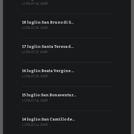
LUGLIO 19, 2026
GIUGNO 17, 2
18 luglio: San Bruno di S…
16 giugno:
LUGLIO 18, 2026
GIUGNO 16, 2
17 luglio: Santa Teresa d…
15 giugno:
LUGLIO 17, 2026
GIUGNO 15, 2
16 luglio: Beata Vergine …
13 giugno
LUGLIO 16, 2026
GIUGNO 13, 2
15 luglio: San Bonaventur…
12 giugno:
LUGLIO 15, 2026
GIUGNO 12, 2
14 luglio: San Camillo de…
11 giugno:
LUGLIO 14, 2026
GIUGNO 11, 2