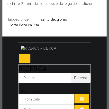
dichiarò Patrona delle hostess e delle guide turistiche.
Tagged under:
santo del giorno
Santa Bona da Pisa
RICERCA
RICERCA
Ricerca
Filter by date:
APRI IL CALE