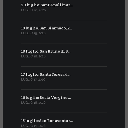
20 luglio: Sant’Apollinar…
20 giugno:
LUGLIO 20, 2026
GIUGNO 20, 2
19 luglio: San Simmaco, P…
17 giugno:
LUGLIO 19, 2026
GIUGNO 17, 2
18 luglio: San Bruno di S…
16 giugno:
LUGLIO 18, 2026
GIUGNO 16, 2
17 luglio: Santa Teresa d…
15 giugno:
LUGLIO 17, 2026
GIUGNO 15, 2
16 luglio: Beata Vergine …
13 giugno
LUGLIO 16, 2026
GIUGNO 13, 2
15 luglio: San Bonaventur…
12 giugno:
LUGLIO 15, 2026
GIUGNO 12, 2