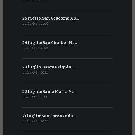
25 luglio: San Giacomo Ap…
25 giugno:
LUGLIO 25, 2026
GIUGNO 25, 2
24 luglio: San Charbel Ma…
24 giugno:
LUGLIO 24, 2026
GIUGNO 24, 2
23 luglio: Santa Brigida …
23 giugno:
LUGLIO 23, 2026
GIUGNO 23, 2
22 luglio: Santa Maria Ma…
22 giugno:
LUGLIO 22, 2026
GIUGNO 22, 2
21 luglio: San Lorenzo da…
21 giugno:
LUGLIO 21, 2026
GIUGNO 21, 2