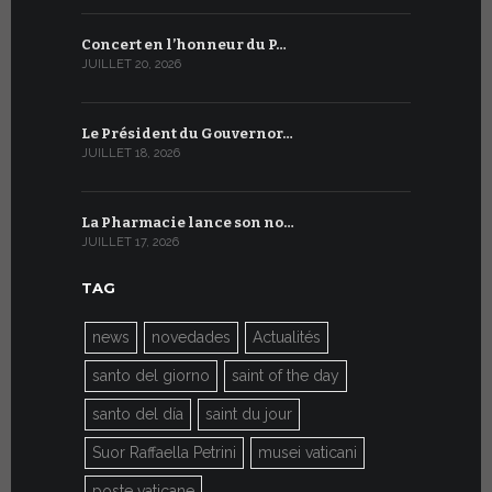
Concert en l’honneur du P…
Conversati
JUILLET 20, 2026
JUILLET 9, 20
Le Président du Gouvernor…
Le message
JUILLET 18, 2026
JUILLET 8, 20
La Pharmacie lance son no…
Du 6 au 27 
JUILLET 17, 2026
JUILLET 7, 20
TAG
news
novedades
Actualités
santo del giorno
saint of the day
santo del día
saint du jour
Suor Raffaella Petrini
musei vaticani
poste vaticane