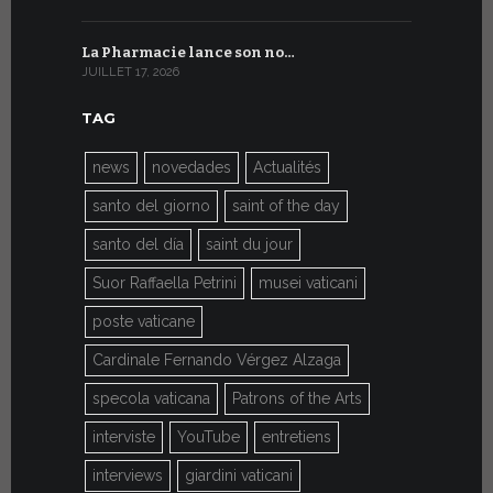
La Pharmacie lance son no…
Du 6 au 27 
JUILLET 17, 2026
JUILLET 7, 20
TAG
news
novedades
Actualités
santo del giorno
saint of the day
santo del día
saint du jour
Suor Raffaella Petrini
musei vaticani
poste vaticane
Cardinale Fernando Vérgez Alzaga
specola vaticana
Patrons of the Arts
interviste
YouTube
entretiens
interviews
giardini vaticani