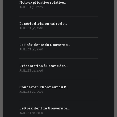
Note explicative relative…
Accord sig
JUILLET 31, 2026
JUILLET 13, 2
La série divisionnaire de…
Le WSIS For
JUILLET 30, 2026
JUILLET 13, 2
La Présidente du Gouverno…
Trois émi
JUILLET 30, 2026
JUILLET 10, 2
Présentation à Catane des…
Table rond
JUILLET 21, 2026
JUILLET 9, 20
Concert en l’honneur du P…
Conversati
JUILLET 20, 2026
JUILLET 9, 20
Le Président du Gouvernor…
Le message
JUILLET 18, 2026
JUILLET 8, 20