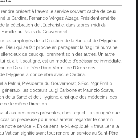
e rendre présent à travers le service souvent caché de ceux
igné le Cardinal Fernando Vérgez Alzaga, Président émérite
de la célébration de l’Eucharistie, dans l’après-midi du
Famille, au Palais du Gouvernorat.
r les employés de la Direction de la Santé et de l’Hygiène,
uel, Dieu qui se fait proche en partageant la fragilité humaine
e silencieux de ceux qui prennent soin des autres. Un autre
Celui-ci, a-t-il souligné, est un modèle d’obéissance immédiate,
in de Dieu. Le frère Dario Vermi, de l’Ordre des
 de l’Hygiène, a concélébré avec le Cardinal.
lla Petrini, Présidente du Gouvernorat, S.Exc. Mgr Emilio
es généraux, les docteurs Luigi Carbone et Maurizio Soave,
on de la Santé et de l’Hygiène, ainsi que des médecins, des
de cette même Direction.
salut aux personnes présentes, dans lequel il a souligné que
occasion précieuse pour nous arrêter, regarder le chemin
notre service ». En ce sens, a-t-il expliqué, « travailler à la
 du Vatican signifie avant tout rendre un service au Saint-Père