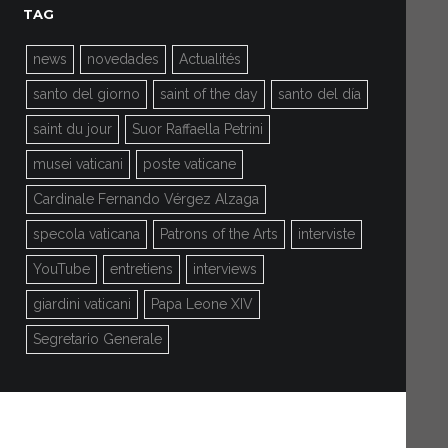
TAG
news
novedades
Actualités
santo del giorno
saint of the day
santo del día
saint du jour
Suor Raffaella Petrini
musei vaticani
poste vaticane
Cardinale Fernando Vérgez Alzaga
specola vaticana
Patrons of the Arts
interviste
YouTube
entretiens
interviews
giardini vaticani
Papa Leone XIV
Segretario Generale