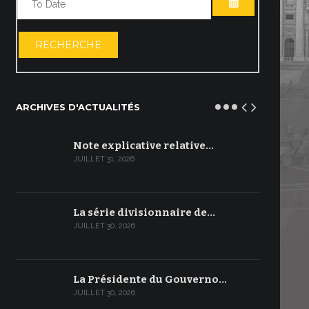
OUVRIR LE C
RECHERCHE
ARCHIVES D'ACTUALITÉS
Note explicative relative…
JUILLET 31, 2026
La série divisionnaire de…
JUILLET 30, 2026
La Présidente du Gouverno…
JUILLET 30, 2026