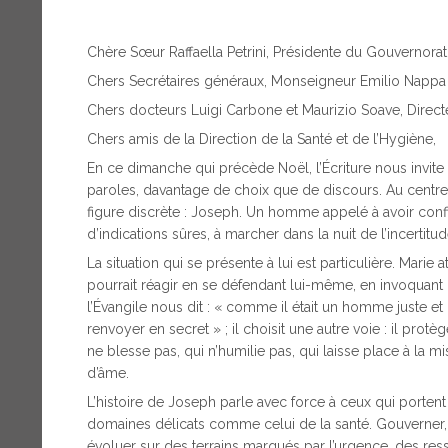
Chère Sœur Raffaella Petrini, Présidente du Gouvernorat
Chers Secrétaires généraux, Monseigneur Emilio Nappa e
Chers docteurs Luigi Carbone et Maurizio Soave, Directeu
Chers amis de la Direction de la Santé et de l’Hygiène,
En ce dimanche qui précède Noël, l’Écriture nous invite 
paroles, davantage de choix que de discours. Au centre
figure discrète : Joseph. Un homme appelé à avoir conf
d’indications sûres, à marcher dans la nuit de l’incertitud
La situation qui se présente à lui est particulière. Marie a
pourrait réagir en se défendant lui-même, en invoquant l
l’Évangile nous dit : « comme il était un homme juste et 
renvoyer en secret » ; il choisit une autre voie : il protège
ne blesse pas, qui n’humilie pas, qui laisse place à la mi
d’âme.
L’histoire de Joseph parle avec force à ceux qui portent
domaines délicats comme celui de la santé. Gouverner, 
évoluer sur des terrains marqués par l’urgence, des ress