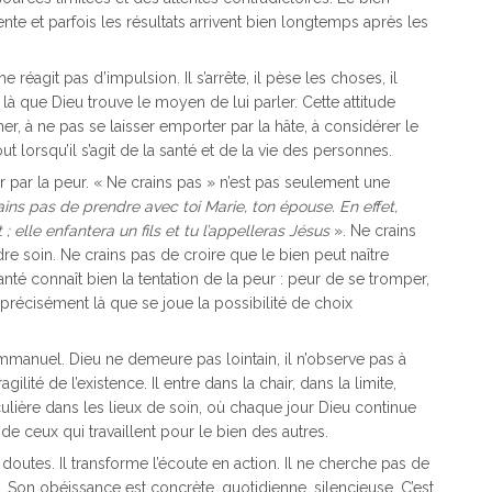
te et parfois les résultats arrivent bien longtemps après les
e réagit pas d’impulsion. Il s’arrête, il pèse les choses, il
t là que Dieu trouve le moyen de lui parler. Cette attitude
r, à ne pas se laisser emporter par la hâte, à considérer le
 lorsqu’il s’agit de la santé et de la vie des personnes.
ser par la peur. « Ne crains pas » n’est pas seulement une
ins pas de prendre avec toi Marie, ton épouse. En effet,
 ; elle enfantera un fils et tu l’appelleras Jésus
». Ne crains
e soin. Ne crains pas de croire que le bien peut naître
é connaît bien la tentation de la peur : peur de se tromper,
st précisément là que se joue la possibilité de choix
Emmanuel. Dieu ne demeure pas lointain, il n’observe pas à
gilité de l’existence. Il entre dans la chair, dans la limite,
lière dans les lieux de soin, où chaque jour Dieu continue
de ceux qui travaillent pour le bien des autres.
 doutes. Il transforme l’écoute en action. Il ne cherche pas de
 Son obéissance est concrète, quotidienne, silencieuse. C’est