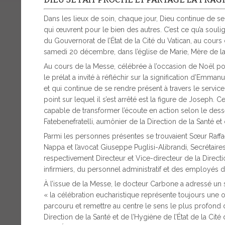
Dans les lieux de soin, chaque jour, Dieu continue de s
qui œuvrent pour le bien des autres. C’est ce qu’a soul
du Gouvernorat de l’État de la Cité du Vatican, au cours 
samedi 20 décembre, dans l’église de Marie, Mère de la 
Au cours de la Messe, célébrée à l’occasion de Noël pou
le prélat a invité à réfléchir sur la signification d’Emman
et qui continue de se rendre présent à travers le servic
point sur lequel il s’est arrêté est la figure de Joseph. 
capable de transformer l’écoute en action selon le desse
Fatebenefratelli, aumônier de la Direction de la Santé et
Parmi les personnes présentes se trouvaient Sœur Raffae
Nappa et l’avocat Giuseppe Puglisi-Alibrandi, Secrétair
respectivement Directeur et Vice-directeur de la Directi
infirmiers, du personnel administratif et des employés 
À l’issue de la Messe, le docteur Carbone a adressé un 
« la célébration eucharistique représente toujours une 
parcouru et remettre au centre le sens le plus profond de 
Direction de la Santé et de l’Hygiène de l’État de la Cité