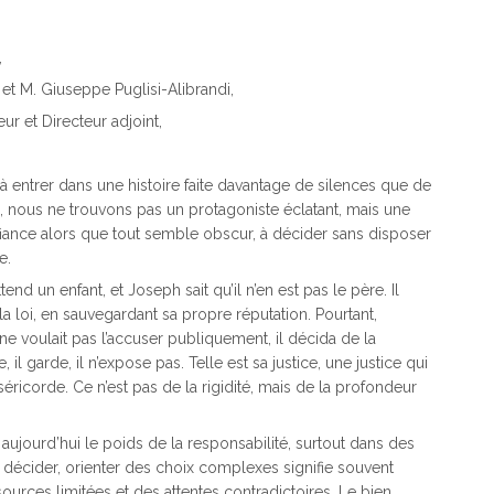
,
t M. Giuseppe Puglisi-Alibrandi,
r et Directeur adjoint,
à entrer dans une histoire faite davantage de silences que de
, nous ne trouvons pas un protagoniste éclatant, mais une
iance alors que tout semble obscur, à décider sans disposer
e.
ttend un enfant, et Joseph sait qu’il n’en est pas le père. Il
a loi, en sauvegardant sa propre réputation. Pourtant,
ne voulait pas l’accuser publiquement, il décida de la
, il garde, il n’expose pas. Telle est sa justice, une justice qui
séricorde. Ce n’est pas de la rigidité, mais de la profondeur
 aujourd’hui le poids de la responsabilité, surtout dans des
décider, orienter des choix complexes signifie souvent
ources limitées et des attentes contradictoires. Le bien