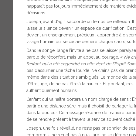
n’apparaît pas toujours immédiatement de manière éviden
décisions.
Joseph, avant d’agir, s’accorde un temps de réflexion. Il n
laisse le silence devenir un espace de clarification. C’es
devient un enseignement précieux : apprendre à discerne
visage humain qui se cache derrière chaque choix, surtout
Dans le songe, l’ange l’invite à ne pas se laisser paraly
parole de réconfort, mais un appel au courage. «
Ne cra
l’enfant qui a été engendré en elle vient de l’Esprit Saint
pas d’assumer une tâche lourde. Ne crains pas de prendr
même dans des situations ambiguës. Le monde de la sant
d’être jugé, de ne pas être à la hauteur. Et pourtant, c’e
authentiquement humains.
L’enfant qui va naître portera un nom chargé de sens : 
partir d’une distance sûre, mais il choisit de partager la fra
dans la douleur. Ce message résonne de manière particu
de se rendre présent à travers le service souvent caché 
Joseph, une fois réveillé, ne reste pas prisonnier de ses
compromis, ne remet pas à plus tard, ne se dérobe pas.