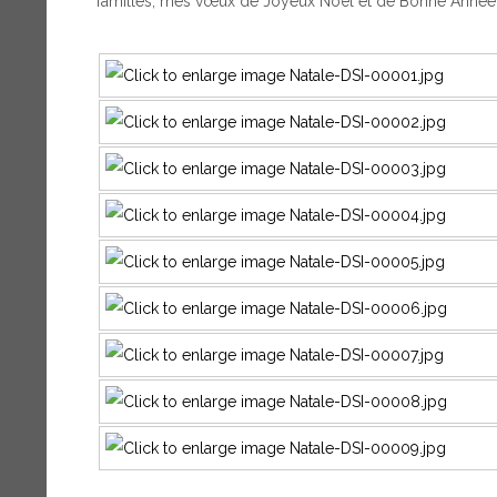
familles, mes vœux de Joyeux Noël et de Bonne Année