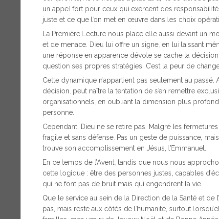
un appel fort pour ceux qui exercent des responsabilités
juste et ce que l’on met en œuvre dans les choix opérat
La Première Lecture nous place elle aussi devant un mom
et de menace. Dieu lui offre un signe, en lui laissant m
une réponse en apparence dévote se cache la décision 
question ses propres stratégies. C’est la peur de change
Cette dynamique n’appartient pas seulement au passé. A
décision, peut naître la tentation de s’en remettre exc
organisationnels, en oubliant la dimension plus profonde 
personne.
Cependant, Dieu ne se retire pas. Malgré les fermetures
fragile et sans défense. Pas un geste de puissance, mai
trouve son accomplissement en Jésus, l’Emmanuel.
En ce temps de l’Avent, tandis que nous nous approcho
cette logique : être des personnes justes, capables d’é
qui ne font pas de bruit mais qui engendrent la vie.
Que le service au sein de la Direction de la Santé et de 
pas, mais reste aux côtés de l’humanité, surtout lorsqu’el