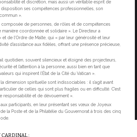
onsabilité et discrétion, mais aussi un véritable esprit de
à disposition ses compétences professionnelles, son
n commun ».
auté composée de personnes, de rôles et de compétences
 de manière coordonnée et solidaire ». Le Directeur a
et de l’Ordre de Malte, qui « par leur générosité et leur
ivité d’assistance aux fidèles, offrant une présence précieuse,
l quotidien, souvent silencieux et éloigné des projecteurs,
curité et l’attention à la personne, aussi bien en tant que
aleurs qui inspirent l’État de la Cité du Vatican ».
a dimension spirituelle sont indissociables : il s’agit avant
iculier de celles qui sont plus fragiles ou en difficulté. C’est
de responsabilité et de dévouement ».
t aux participants, en leur présentant ses vœux de Joyeux
de la Poste et de la Philatélie du Gouvernorat à trois des cinq
iode.
 CARDINAL :