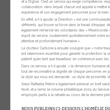
et à l’Église. C’est un service qui exige compétence, resp
collaboration, dans lequel chacun est appelé à mettre 
expérience et son engagement personnel pour le bie
En effet, a-t-il ajouté, la Direction « est une commun
différents, qui trouve sa force dans le travail d’équipe,
également remercié les volontaires des « Misericordie » 
esprit de service, soutiennent quotidiennement notre act
attentive et profondément humaine ».
Le docteur Carbone a ensuite souligné que « notre travai
est néanmoins essentiel pour garantir la protection, la sé
patient qu’en tant que travailleur, en cohérence avec les v
Dans ce service, a-t-il ajouté, « la dimension humaine et l
tout de reconnaître la dignité de chaque personne, en part
le style qui nous est demandé : un style de proximité, 
Sœur Raffaella Petrini a également adressé un bref salu
Noël, et a remis le volume philatélique 2024 du Service 
employés partis à la retraite au cours de la dernière pér
NOUS PUBLIONS CI-DESSOUS L’HOMÉLIE DU