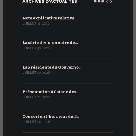
ARCHIVES D'ACTUALITÉS
Note explicative relative…
Accord sig
JUILLET 31, 2026
JUILLET 13, 2
La série divisionnaire de…
Le WSIS For
JUILLET 30, 2026
JUILLET 13, 2
La Présidente du Gouverno…
Trois émi
JUILLET 30, 2026
JUILLET 10, 2
Présentation à Catane des…
Table rond
JUILLET 21, 2026
JUILLET 9, 20
Concert en l’honneur du P…
Conversati
JUILLET 20, 2026
JUILLET 9, 20