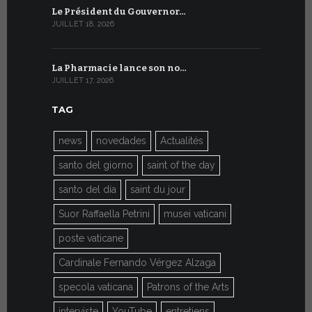
Le Président du Gouvernor…
Le message
JUILLET 18, 2026
JUILLET 8, 20
La Pharmacie lance son no…
Du 6 au 27 
JUILLET 17, 2026
JUILLET 7, 20
TAG
news
novedades
Actualités
santo del giorno
saint of the day
santo del día
saint du jour
Suor Raffaella Petrini
musei vaticani
poste vaticane
Cardinale Fernando Vérgez Alzaga
specola vaticana
Patrons of the Arts
interviste
YouTube
entretiens