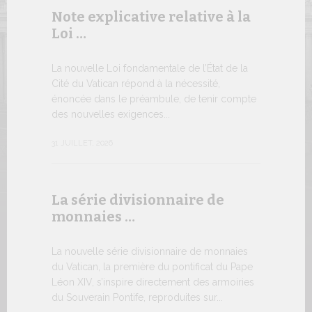
Note explicative relative à la
Le WSIS
Loi …
Good G
LE BESOI
La nouvelle Loi fondamentale de l’État de la
MONDE E
Cité du Vatican répond à la nécessité,
À un moment
énoncée dans le préambule, de tenir compte
Léon XIV a 
des nouvelles exigences...
Siège...
31 JUILLET, 2026
13 JUILLET, 2
La série divisionnaire de
Trois é
monnaies …
numism
La nouvelle série divisionnaire de monnaies
À partir d’a
du Vatican, la première du pontificat du Pape
émissions 
Léon XIV, s’inspire directement des armoiries
sur la bout
du Souverain Pontife, reproduites sur...
commerciali