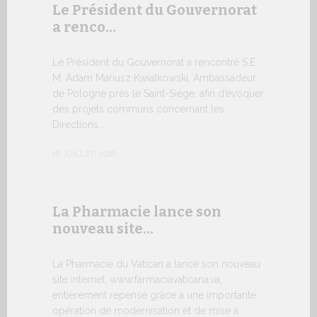
Le Président du Gouvernorat
8 JUILLET, 20
a renco…
Le Président du Gouvernorat a rencontré S.E.
Du 6 au
M. Adam Mariusz Kwiatkowski, Ambassadeur
XIV…
de Pologne près le Saint-Siège, afin d’évoquer
des projets communs concernant les
Dans l’aprè
Directions...
Pape Léon X
apostolique
18 JUILLET, 2026
une période
7 JUILLET, 20
La Pharmacie lance son
nouveau site…
Ouvert
La Pharmacie du Vatican a lancé son nouveau
Forum 
site internet, www.farmaciavaticana.va,
entièrement repensé grâce à une importante
L’édition 
opération de modernisation et de mise à