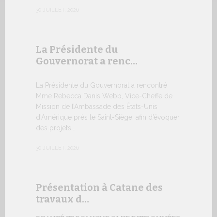
numismatiq
30 JUILLET, 2026
10 JUILLET, 2
La Présidente du
Gouvernorat a renc…
Table r
WSIS F
La Présidente du Gouvernorat a rencontré
Mme Rebecca Danis Webb, Vice-Cheffe de
L’UTILIS
Mission de l’Ambassade des États-Unis
ARTIFICIE
d’Amérique près le Saint-Siège, afin d’évoquer
QUESTIO
des projets...
Moment ph
organisé pa
30 JUILLET, 2026
télécommuni
9 JUILLET, 20
Présentation à Catane des
travaux d…
Conver