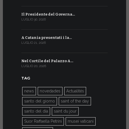
Il Presidente del Governa…
Tre emiss
LUGLIO 30, 2026
LUGLIO 10, 20
A Catania presentati i la…
A Ginevra 
LUGLIO 21, 2026
LUGLIO 9, 202
Nel Cortile del Palazzo A…
A Ginevra
LUGLIO 20, 2026
LUGLIO 9, 202
TAG
news
novedades
Actualités
santo del giorno
saint of the day
santo del día
saint du jour
Suor Raffaella Petrini
musei vaticani