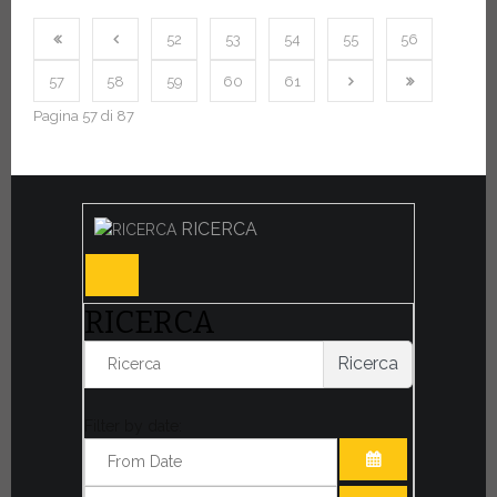
52
53
54
55
56
57
58
59
60
61
Pagina 57 di 87
RICERCA
RICERCA
Ricerca
Filter by date: