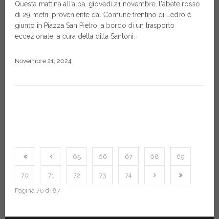
Questa mattina all'alba, giovedì 21 novembre, l'abete rosso
di 29 metri, proveniente dal Comune trentino di Ledro è
giunto in Piazza San Pietro, a bordo di un trasporto
eccezionale, a cura della ditta Santoni.
Novembre 21, 2024
65
66
67
68
69
70
71
72
73
74
Pagina 70 di 87