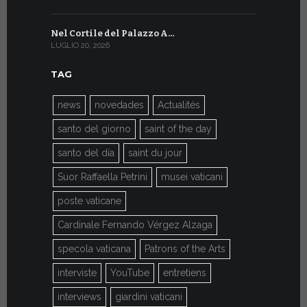
Nel Cortile del Palazzo A…
A Ginevra
LUGLIO 20, 2026
LUGLIO 9, 202
TAG
news
novedades
Actualités
santo del giorno
saint of the day
santo del día
saint du jour
Suor Raffaella Petrini
musei vaticani
poste vaticane
Cardinale Fernando Vérgez Alzaga
specola vaticana
Patrons of the Arts
interviste
YouTube
entretiens
interviews
giardini vaticani