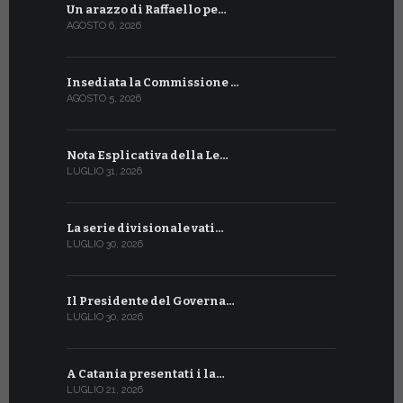
Un arazzo di Raffaello pe…
Il Preside
AGOSTO 6, 2026
LUGLIO 18, 20
Insediata la Commissione …
La Farmaci
AGOSTO 5, 2026
LUGLIO 17, 20
Nota Esplicativa della Le…
Siglato ac
LUGLIO 31, 2026
LUGLIO 13, 20
La serie divisionale vati…
A Ginevra 
LUGLIO 30, 2026
LUGLIO 13, 20
Il Presidente del Governa…
Tre emiss
LUGLIO 30, 2026
LUGLIO 10, 20
A Catania presentati i la…
A Ginevra 
LUGLIO 21, 2026
LUGLIO 9, 202