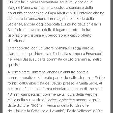
l’università: la
Sedes Sapientiae
, scultura lignea della
Vergine Maria che incarna la custodia spirituale della
comunità accademica, e Papa Martino V, il Pontefice che ne
autorizzò la fondazione. L’immagine della Sede della
Sapienza, ancora oggi collocata all’interno della chiesa di
San Pietro a Lovanio, riflette il legame profondo tra
l’ispirazione cristiana e il percorso educativo offerto
dall’Ateneo.
Il francobollo, con un valore nominale di 1,35 euro, è
stampato in quadricromia offset dalla stamperia Enschedé
nei Paesi Bassi, su carta gommata da 110 grammi al metro
quadro.
A completare l’iniziativa, anche un annullo postale
commemorativo, elaborato partendo dallo stemma ufficiale
fornito dall’Ambasciata del Belgio presso la Santa Sede. Al
centro dell’annullo, a forma circolare e con un diametro di
38 mm, campeggia nuovamente la figura della Vergine
Maria nella sua veste di
Sedes Sapientiae
, accompagnata
dalle diciture: “600° anniversario della fondazione
dell’Università Cattolica di Lovanio”, “Poste Vaticane” e “Die