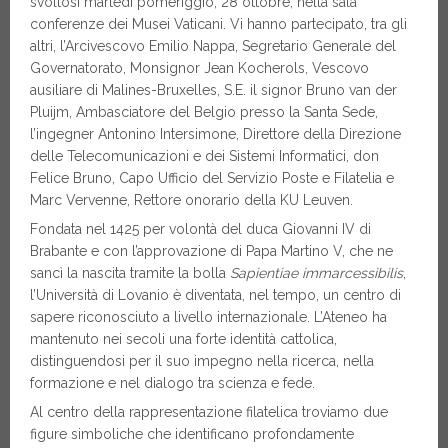
svoltosi martedì pomeriggio, 28 ottobre, nella sala
conferenze dei Musei Vaticani. Vi hanno partecipato, tra gli
altri, l’Arcivescovo Emilio Nappa, Segretario Generale del
Governatorato, Monsignor Jean Kocherols, Vescovo
ausiliare di Malines-Bruxelles, S.E. il signor Bruno van der
Pluijm, Ambasciatore del Belgio presso la Santa Sede,
l’ingegner Antonino Intersimone, Direttore della Direzione
delle Telecomunicazioni e dei Sistemi Informatici, don
Felice Bruno, Capo Ufficio del Servizio Poste e Filatelia e
Marc Vervenne, Rettore onorario della KU Leuven.
Fondata nel 1425 per volontà del duca Giovanni IV di
Brabante e con l’approvazione di Papa Martino V, che ne
sancì la nascita tramite la bolla
Sapientiae immarcessibilis
,
l’Università di Lovanio è diventata, nel tempo, un centro di
sapere riconosciuto a livello internazionale. L’Ateneo ha
mantenuto nei secoli una forte identità cattolica,
distinguendosi per il suo impegno nella ricerca, nella
formazione e nel dialogo tra scienza e fede.
Al centro della rappresentazione filatelica troviamo due
figure simboliche che identificano profondamente