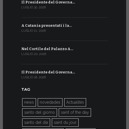
Il Presidente del Governa…
Tre emiss
LUGLIO 30, 2026
LUGLIO 10, 20
A Catania presentati i la…
A Ginevra 
LUGLIO 21, 2026
LUGLIO 9, 202
Nel Cortile del Palazzo A…
A Ginevra
LUGLIO 20, 2026
LUGLIO 9, 202
Il Presidente del Governa…
Il Messagg
LUGLIO 18, 2026
LUGLIO 8, 202
TAG
news
novedades
Actualités
santo del giorno
saint of the day
santo del día
saint du jour