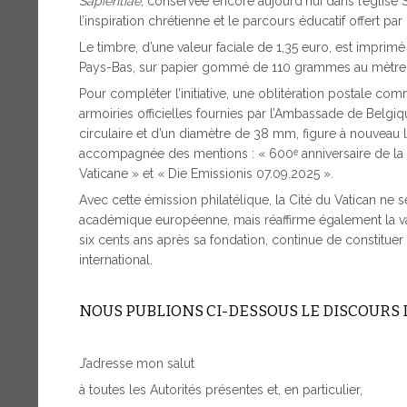
Sapientiae
, conservée encore aujourd’hui dans l’église S
l’inspiration chrétienne et le parcours éducatif offert par 
Le timbre, d’une valeur faciale de 1,35 euro, est impri
Pays-Bas, sur papier gommé de 110 grammes au mètre 
Pour compléter l’initiative, une oblitération postale co
armoiries officielles fournies par l’Ambassade de Belgiqu
circulaire et d’un diamètre de 38 mm, figure à nouveau
accompagnée des mentions : « 600ᵉ anniversaire de la f
Vaticane » et « Die Emissionis 07.09.2025 ».
Avec cette émission philatélique, la Cité du Vatican ne 
académique européenne, mais réaffirme également la valeur
six cents ans après sa fondation, continue de constituer
international.
NOUS PUBLIONS CI-DESSOUS LE DISCOURS D
J’adresse mon salut
à toutes les Autorités présentes et, en particulier,