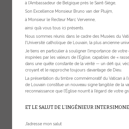
à l’Ambassadeur de Belgique près le Saint-Siège,
Son Excellence Monsieur Bruno van der Pluijm,
à Monsieur le Recteur Marc Vervenne,
ainsi qu’à vous tous ici présents.
Nous sommes réunis dans le cadre des Musées du Vat
l’Université catholique de Louvain, la plus ancienne un
Je tiens en particulier à souligner l’importance de votre
inspirées par les valeurs de l’Église, capables de « rass
dans une quête constante de la vérité — un défi qui, véc
croyant et le rapproche toujours davantage de Dieu.
La présentation du timbre commémoratif du Vatican à l’o
de Louvain constitue un nouveau signe tangible de la v
reconnaissance que l’Église nourrit à l’égard de votre g
ET LE SALUT DE L’INGÉNIEUR INTERSIMONE 
J’adresse mon salut