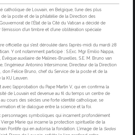
ité catholique de Louvain, en Belgique, l’une des plus
de la poste et de la philatélie de la Direction des
uvernorat de l’État de la Cité du Vatican a décidé de
 l’émission d’un timbre et d’une oblitération spéciale
re officielle qui s’est déroulée dans l’après-midi du mardi 28
ican. Y ont notamment participé : S.Exc. Mgr Emilio Nappa,
Évêque auxiliaire de Malines-Bruxelles, S.E. M. Bruno van
, l’ingénieur Antonino Intersimone, Directeur de la Direction
don Felice Bruno, chef du Service de la poste et de la
e la KU Leuven.
et avec l’approbation du Pape Martin V, qui en confirma la
ersité de Louvain est devenue au fil du temps un centre de
é au cours des siècles une forte identité catholique, se
mation et le dialogue entre la science et la foi.
deux personnages symboliques qui incarnent profondément
 Vierge Marie qui incarne la protection spirituelle de la
n Pontife qui en autorisa la fondation. L’image de la
Sedes