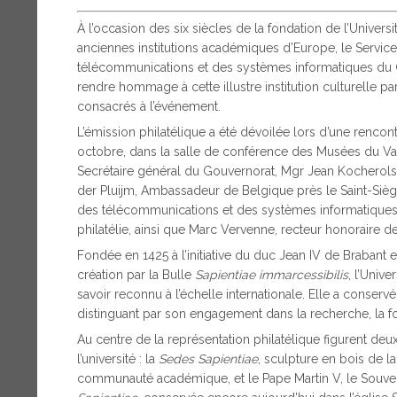
À l’occasion des six siècles de la fondation de l’Univers
anciennes institutions académiques d’Europe, le Service 
télécommunications et des systèmes informatiques du Go
rendre hommage à cette illustre institution culturelle par
consacrés à l’événement.
L’émission philatélique a été dévoilée lors d’une rencont
octobre, dans la salle de conférence des Musées du Vat
Secrétaire général du Gouvernorat, Mgr Jean Kocherols, 
der Pluijm, Ambassadeur de Belgique près le Saint-Siège
des télécommunications et des systèmes informatiques, 
philatélie, ainsi que Marc Vervenne, recteur honoraire d
Fondée en 1425 à l’initiative du duc Jean IV de Brabant 
création par la Bulle
Sapientiae immarcessibilis
, l’Univ
savoir reconnu à l’échelle internationale. Elle a conserv
distinguant par son engagement dans la recherche, la for
Au centre de la représentation philatélique figurent 
l’université : la
Sedes Sapientiae
, sculpture en bois de la
communauté académique, et le Pape Martin V, le Souverai