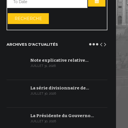
OUVRIR LE C
RECHERCHE
ARCHIVES D'ACTUALITÉS
Note explicative relative…
JUILLET 31, 2026
La série divisionnaire de…
JUILLET 30, 2026
La Présidente du Gouverno…
JUILLET 30, 2026