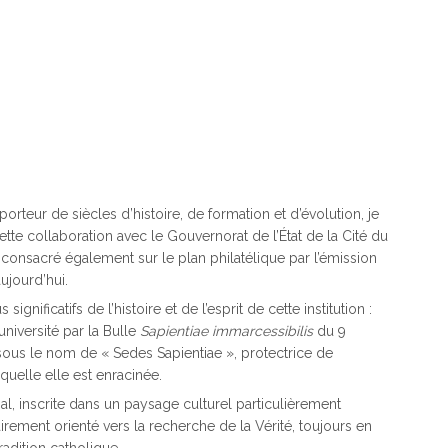
orteur de siècles d’histoire, de formation et d’évolution, je
ette collaboration avec le Gouvernorat de l’État de la Cité du
 consacré également sur le plan philatélique par l’émission
ujourd’hui.
gnificatifs de l’histoire et de l’esprit de cette institution :
’université par la Bulle
Sapientiae immarcessibilis
du 9
sous le nom de « Sedes Sapientiae », protectrice de
aquelle elle est enracinée.
onal, inscrite dans un paysage culturel particulièrement
rement orienté vers la recherche de la Vérité, toujours en
adition catholique.