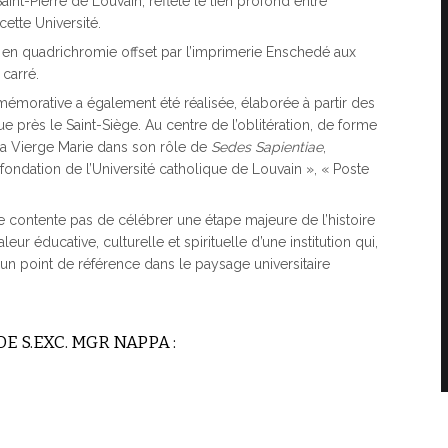
aint-Pierre de Louvain, reflète le lien profond entre
cette Université.
mé en quadrichromie offset par l’imprimerie Enschedé aux
carré.
mmémorative a également été réalisée, élaborée à partir des
e près le Saint-Siège. Au centre de l’oblitération, de forme
 la Vierge Marie dans son rôle de
Sedes Sapientiae
,
ondation de l’Université catholique de Louvain », « Poste
se contente pas de célébrer une étape majeure de l’histoire
 éducative, culturelle et spirituelle d’une institution qui,
 un point de référence dans le paysage universitaire
E S.EXC. MGR NAPPA :