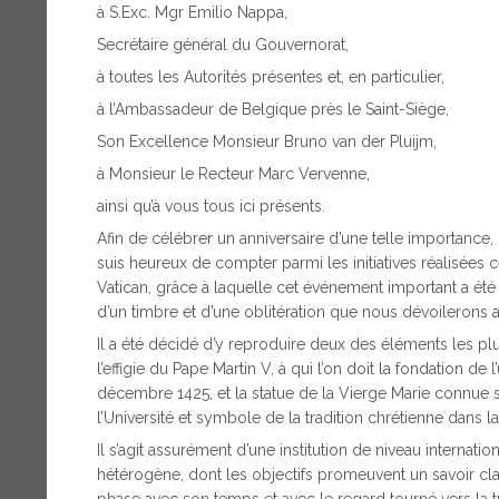
à S.Exc. Mgr Emilio Nappa,
Secrétaire général du Gouvernorat,
à toutes les Autorités présentes et, en particulier,
à l’Ambassadeur de Belgique près le Saint-Siège,
Son Excellence Monsieur Bruno van der Pluijm,
à Monsieur le Recteur Marc Vervenne,
ainsi qu’à vous tous ici présents.
Afin de célébrer un anniversaire d’une telle importance, p
suis heureux de compter parmi les initiatives réalisées c
Vatican, grâce à laquelle cet événement important a été
d’un timbre et d’une oblitération que nous dévoilerons a
Il a été décidé d’y reproduire deux des éléments les plus si
l’effigie du Pape Martin V, à qui l’on doit la fondation de l
décembre 1425, et la statue de la Vierge Marie connue 
l’Université et symbole de la tradition chrétienne dans l
Il s’agit assurément d’une institution de niveau internati
hétérogène, dont les objectifs promeuvent un savoir clai
phase avec son temps et avec le regard tourné vers la tr