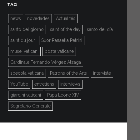
TAG
news
novedades
Actualités
santo del giorno
saint of the day
santo del día
saint du jour
Suor Raffaella Petrini
musei vaticani
poste vaticane
Cardinale Fernando Vérgez Alzaga
specola vaticana
Patrons of the Arts
interviste
YouTube
entretiens
interviews
giardini vaticani
Papa Leone XIV
Segretario Generale