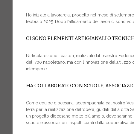
Ho iniziato a lavorare al progetto nel mese di settemb
febbraio 2025. Dopo l’affidamento dei lavori ci sono volu
CI SONO ELEMENTI ARTIGIANALI O TECNIC
Particolare sono i pastori, realizzati dal maestro Federico
del ‘700 napoletano, ma con l’innovazione dell’utilizzo de
intemperie.
HA COLLABORATO CON SCUOLE, ASSOCIAZIO
Come equipe diocesana, accompagnata dal nostro Vescovo
terra per la realizzazione dell’opera, guidati dalla ditta S
un progetto diocesano molto più ampio, dove saranno re
scuole e associazioni, aspetti curati dalla cooperativa d