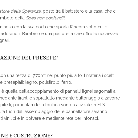
store della Speranza,
posto tra il battistero e la casa, che ci
 simbolo della
Spes non confundit
.
inosa con la sua coda che riporta l’àncora sotto cui è
che adorano il Bambino e una pastorella che offre le ricchezze
gnari.
ZAZIONE DEL PRESEPE?
 un’altezza di 7.70mt nel punto più alto. I materiali scelti
 presepiali: legno, polistirolo, ferro.
e è quella dell'accoppiamento di pannelli lignei sagomati a
mediante tiranti e soprattutto mediante bullonaggio a zavorre
itelli, particolari della fontana sono realizzate in EPS
enuta fuori dall'assemblaggio delle pannellature saranno
 vinilici e in polvere e mediante rete per intonaci.
ONE E COSTRUZIONE?