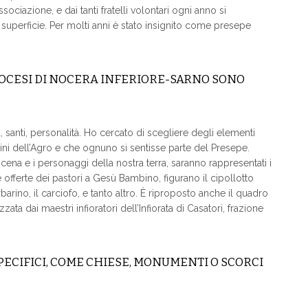
sociazione, e dai tanti fratelli volontari ogni anno si
superficie. Per molti anni è stato insignito come presepe
IOCESI DI NOCERA INFERIORE-SARNO SONO
a, santi, personalità. Ho cercato di scegliere degli elementi
ini dell’Agro e che ognuno si sentisse parte del Presepe.
cena e i personaggi della nostra terra, saranno rappresentati i
 le offerte dei pastori a Gesù Bambino, figurano il cipollotto
ino, il carciofo, e tanto altro. È riproposto anche il quadro
ta dai maestri infioratori dell’Infiorata di Casatori, frazione
ECIFICI, COME CHIESE, MONUMENTI O SCORCI