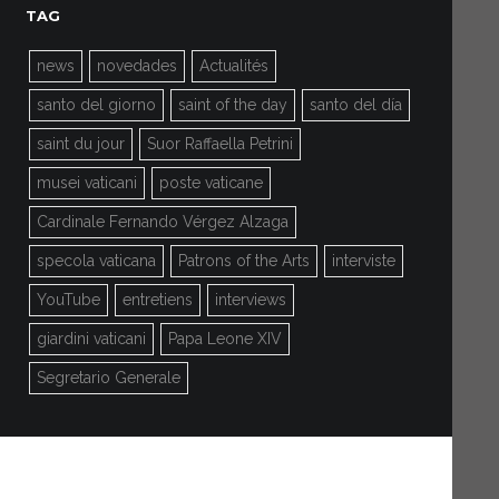
TAG
news
novedades
Actualités
santo del giorno
saint of the day
santo del día
saint du jour
Suor Raffaella Petrini
musei vaticani
poste vaticane
Cardinale Fernando Vérgez Alzaga
specola vaticana
Patrons of the Arts
interviste
YouTube
entretiens
interviews
giardini vaticani
Papa Leone XIV
Segretario Generale