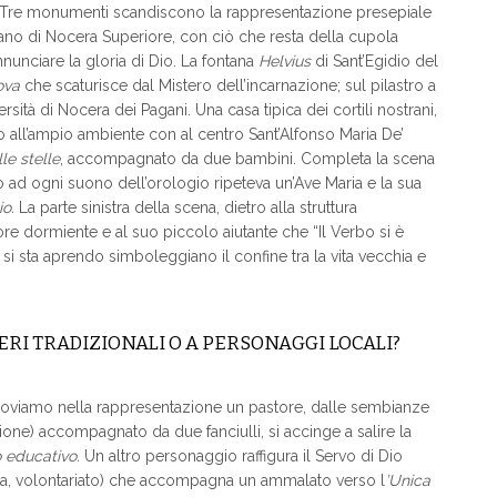
°. Tre monumenti scandiscono la rappresentazione presepiale
stiano di Nocera Superiore, con ciò che resta della cupola
nunciare la gloria di Dio. La fontana
Helvius
di Sant’Egidio del
ova
che scaturisce dal Mistero dell’incarnazione; sul pilastro a
sità di Nocera dei Pagani. Una casa tipica dei cortili nostrani,
 all’ampio ambiente con al centro Sant’Alfonso Maria De’
le stelle
, accompagnato da due bambini. Completa la scena
ad ogni suono dell’orologio ripeteva un’Ave Maria e la sua
io.
La parte sinistra della scena, dietro alla struttura
ore dormiente e al suo piccolo aiutante che “Il Verbo si è
 si sta aprendo simboleggiano il confine tra la vita vecchia e
ERI TRADIZIONALI O A PERSONAGGI LOCALI?
, troviamo nella rappresentazione un pastore, dalle sembianze
ne) accompagnato da due fanciulli, si accinge a salire la
 educativo.
Un altro personaggio raffigura il Servo di Dio
za, volontariato) che accompagna un ammalato verso l
’Unica