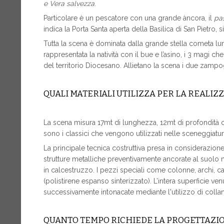
e Vera salvezza
.
Particolare è un pescatore con una grande àncora, il
pa
indica la Porta Santa aperta della Basilica di San Pietro,
Tutta la scena è dominata dalla grande stella cometa lum
rappresentata la natività con il bue e l’asino, i 3 magi 
del territorio Diocesano. Allietano la scena i due zampo
QUALI MATERIALI UTILIZZA PER LA REALIZ
La scena misura 17mt di lunghezza, 12mt di profondità con
sono i classici che vengono utilizzati nelle sceneggiature
La principale tecnica costruttiva presa in considerazion
strutture metalliche preventivamente ancorate al suolo 
in calcestruzzo. I pezzi speciali come colonne, archi, cap
(polistirene espanso sinterizzato). L’intera superficie v
successivamente intonacate mediante l'utilizzo di collanti
QUANTO TEMPO RICHIEDE LA PROGETTAZI