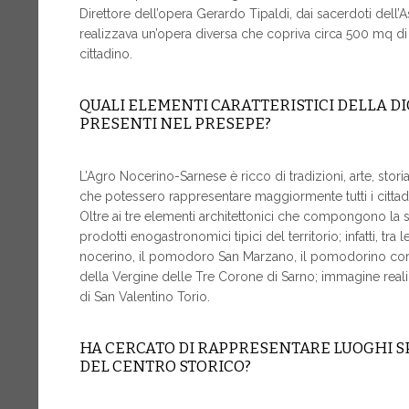
Direttore dell’opera Gerardo Tipaldi, dai sacerdoti dell’As
realizzava un’opera diversa che copriva circa 500 mq di 
cittadino.
QUALI ELEMENTI CARATTERISTICI DELLA D
PRESENTI NEL PRESEPE?
L’Agro Nocerino-Sarnese è ricco di tradizioni, arte, stori
che potessero rappresentare maggiormente tutti i cittad
Oltre ai tre elementi architettonici che compongono la s
prodotti enogastronomici tipici del territorio; infatti, tra
nocerino, il pomodoro San Marzano, il pomodorino corbar
della Vergine delle Tre Corone di Sarno; immagine realizza
di San Valentino Torio.
HA CERCATO DI RAPPRESENTARE LUOGHI SP
DEL CENTRO STORICO?