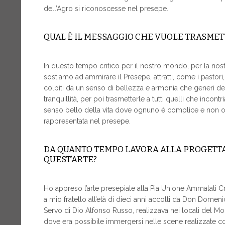
dell’Agro si riconoscesse nel presepe.
QUAL È IL MESSAGGIO CHE VUOLE TRASME
In questo tempo critico per il nostro mondo, per la nostra
sostiamo ad ammirare il Presepe, attratti, come i pastori
colpiti da un senso di bellezza e armonia che generi den
tranquillità, per poi trasmetterle a tutti quelli che incont
senso bello della vita dove ognuno è complice e non osta
rappresentata nel presepe.
DA QUANTO TEMPO LAVORA ALLA PROGETTAZ
QUEST’ARTE?
Ho appreso l’arte presepiale alla Pia Unione Ammalati Cr
a mio fratello all’età di dieci anni accolti da Don Domen
Servo di Dio Alfonso Russo, realizzava nei locali del Mo
dove era possibile immergersi nelle scene realizzate con