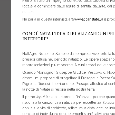
Pietro. È stato un impegno collettivo della Diocesi di Noc
locale, a cominciare dalle figure di santità, dall’arte, dai 
culturali.
Ne parla in questa intervista a
www.vaticanstate.va
il prog
COME È NATA L’IDEA DI REALIZZARE UN PR
INFERIORE?
Nell’Agro Nocerino-Sarnese da sempre si vive forte la tra
presepi diffusa nel periodo natalizio. Le opere spaziano
rappresentazioni più moderne. Alcuni scorci delle nostre
Quando Monsignor Giuseppe Giudice, Vescovo di Nocera 
datami, mi propose di progettare il Presepe in Piazza Sa
l’Agro, la Diocesi, il territorio nel Presepe allestito al c
la notte di Natale si respira nella nostra terra.
Il primo
input
è stato il ritorno all’infanzia - perché quan
risuonata la canzoncina natalizia per eccellenza
Tu scen
con la sua vita di architetto, artista, musicista, ecc. ha
cercato di individuare degli elementi significativi che rap