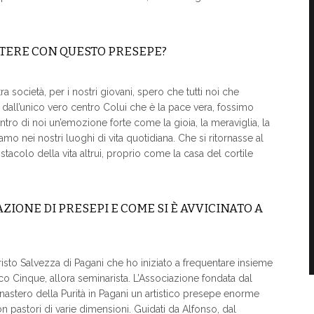
TTERE CON QUESTO PRESEPE?
 società, per i nostri giovani, spero che tutti noi che
, dall’unico vero centro Colui che è la pace vera, fossimo
tro di noi un’emozione forte come la gioia, la meraviglia, la
riamo nei nostri luoghi di vita quotidiana. Che si ritornasse al
colo della vita altrui, proprio come la casa del cortile
IONE DI PRESEPI E COME SI È AVVICINATO A
isto Salvezza di Pagani che ho iniziato a frequentare insieme
ico Cinque, allora seminarista. L’Associazione fondata dal
nastero della Purità in Pagani un artistico presepe enorme
 pastori di varie dimensioni. Guidati da Alfonso, dal