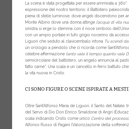
La scena è stata progettata per essere ammirata a 360
espressione del nostro territorio: il Battistero paleocri
piena di stelle luminose, dove angeli discendono per an
Monte Albino dove una donna attinge
l’acqua di vita nu
sinistra si erge lo stemma con il noce simbolo dell’Univer
con un ampio portale in tufo grigio nocerino dà accesso
Liguori che seduto al clavicembalo intona
Tu scendi dal
un orologio a pendolo che ci ricorda come Sant’Alfonso 
celebre affermazione
tanto vale il tempo quanto vale D
semicircolare del battistero, un angelo annuncia al past
fatto carne”. Una scala e un cancello in ferro battuto che
la vita nuova in Cristo.
CI SONO FIGURE O SCENE ISPIRATE A MESTI
Oltre Sant’Alfonso Maria de Liguori, il Santo del Natale
del Servo di Dio Don Enrico Smaldone di Angri (Educazio
scala indicando Cristo come unico
Centro del processo
Alfonso Russo di Pagani (Valorizzazione della sofferen