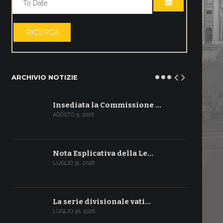
APRI IL CALE
RICERCA
ARCHIVIO NOTIZIE
Insediata la Commissione …
AGOSTO 5, 2026
Nota Esplicativa della Le…
LUGLIO 31, 2026
La serie divisionale vati…
LUGLIO 30, 2026