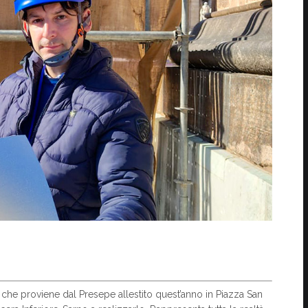
 che proviene dal Presepe allestito quest’anno in Piazza San