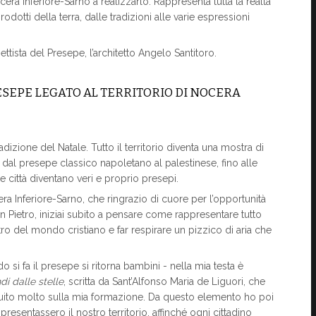
era Inferiore-Sarno a realizzarlo. Rappresenta tutta la realtà
prodotti della terra, dalle tradizioni alle varie espressioni
ettista del Presepe, l’architetto Angelo Santitoro.
ESEPE LEGATO AL TERRITORIO DI NOCERA
dizione del Natale. Tutto il territorio diventa una mostra di
 dal presepe classico napoletano al palestinese, fino alle
 città diventano veri e proprio presepi.
Inferiore-Sarno, che ringrazio di cuore per l’opportunità
n Pietro, iniziai subito a pensare come rappresentare tutto
entro del mondo cristiano e far respirare un pizzico di aria che
do si fa il presepe si ritorna bambini - nella mia testa è
di dalle stelle
, scritta da Sant’Alfonso Maria de Liguori, che
 influito molto sulla mia formazione. Da questo elemento ho poi
presentassero il nostro territorio, affinché ogni cittadino