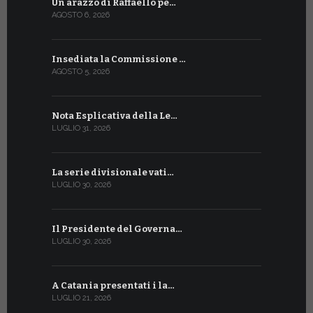
Un arazzo di Raffaello pe…
Il Preside
AGOSTO 6, 2026
LUGLIO 18, 20
Insediata la Commissione …
La Farmaci
AGOSTO 5, 2026
LUGLIO 17, 20
Nota Esplicativa della Le…
Siglato ac
LUGLIO 31, 2026
LUGLIO 13, 20
La serie divisionale vati…
A Ginevra 
LUGLIO 30, 2026
LUGLIO 13, 20
Il Presidente del Governa…
Tre emiss
LUGLIO 30, 2026
LUGLIO 10, 20
A Catania presentati i la…
A Ginevra 
LUGLIO 21, 2026
LUGLIO 9, 202