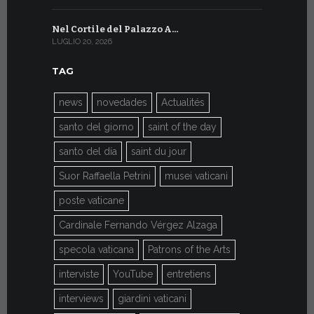
Nel Cortile del Palazzo A…
A Ginevra
LUGLIO 20, 2026
LUGLIO 9, 202
TAG
news
novedades
Actualités
santo del giorno
saint of the day
santo del día
saint du jour
Suor Raffaella Petrini
musei vaticani
poste vaticane
Cardinale Fernando Vérgez Alzaga
specola vaticana
Patrons of the Arts
interviste
YouTube
entretiens
interviews
giardini vaticani