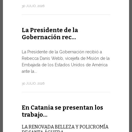
de la Ciuda
30 JULIO, 2026
10 JULIO, 202
La Presidente de la
Gobernación rec…
En Gin
Minist
La Presidente de la Gobernación recibió a
Rebecca Danis Webb, vicejefa de Misión de la
EL USO D
Embajada de los Estados Unidos de América
NUNCA E
TÉCNICA
ante la...
Uno de lo
30 JULIO, 2026
Foro de la 
9 JULIO, 2026
En Catania se presentan los
trabajo…
En Gin
LA RENOVADA BELLEZA Y POLICROMÍA
alto ni