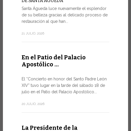
DE SANTA ÁGUEDA
Santa Águeda luce nuevamente el esplendor
SALVAGU
HUMANA 
de su belleza gracias al delicado proceso de
INTELIGE
restauración al que han...
En el marco
21 JULIO, 2026
miércoles po
9 JULIO, 2026
En el Patio del Palacio
Apostólico …
El mens
Foro de
El “Concierto en honor del Santo Padre León
XIV” tuvo lugar en la tarde del sábado 18 de
DIÁLOGO
julio en el Patio del Palacio Apostólico...
El Papa Leó
Santa Sede 
20 JULIO, 2026
especialme
8 JULIO, 2026
La Presidente de la