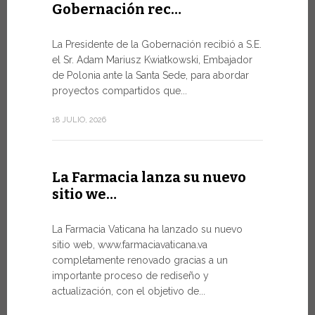
Gobernación rec…
Del 6 al
La Presidente de la Gobernación recibió a S.E.
León …
el Sr. Adam Mariusz Kwiatkowski, Embajador
de Polonia ante la Santa Sede, para abordar
El Papa Leó
proyectos compartidos que...
domingo 5 d
Castel Gand
18 JULIO, 2026
de...
7 JULIO, 2026
La Farmacia lanza su nuevo
sitio we…
Arranc
La Farmacia Vaticana ha lanzado su nuevo
Forum 
sitio web, www.farmaciavaticana.va
completamente renovado gracias a un
Hoy comien
importante proceso de rediseño y
del WSIS Fo
actualización, con el objetivo de...
de las Naci