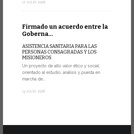
sociedad de
17 JULIO, 2026
7 JULIO, 2026
Firmado un acuerdo entre la
Goberna…
Ceremo
Fiat To
ASISTENCIA SANITARIA PARA LAS
PERSONAS CONSAGRADAS Y LOS
MISIONEROS
POR UNA 
Un proyecto de alto valor ético y social,
Veinte vehí
orientado al estudio, análisis y puesta en
fueron entr
marcha de...
del martes 
Estado...
13 JULIO, 2026
30 JUNIO, 202