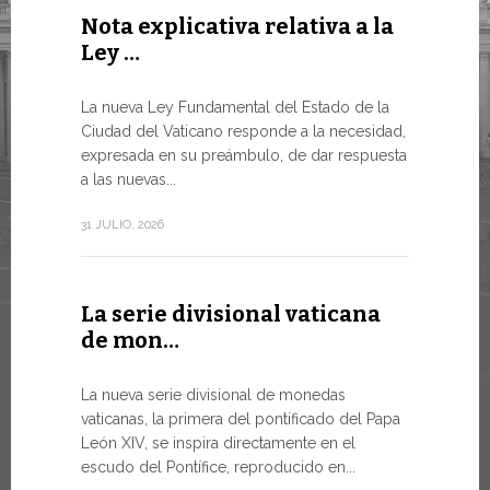
Nota explicativa relativa a la
Conclu
Ley …
WSIS F
LA NECES
La nueva Ley Fundamental del Estado de la
MUNDO E
Ciudad del Vaticano responde a la necesidad,
TRANSFO
expresada en su preámbulo, de dar respuesta
En un mome
a las nuevas...
el Papa Leó
de...
31 JULIO, 2026
13 JULIO, 202
La serie divisional vaticana
de mon…
Tres e
numism
La nueva serie divisional de monedas
vaticanas, la primera del pontificado del Papa
Desde hoy e
León XIV, se inspira directamente en el
línea de la
escudo del Pontífice, reproducido en...
Numismátic