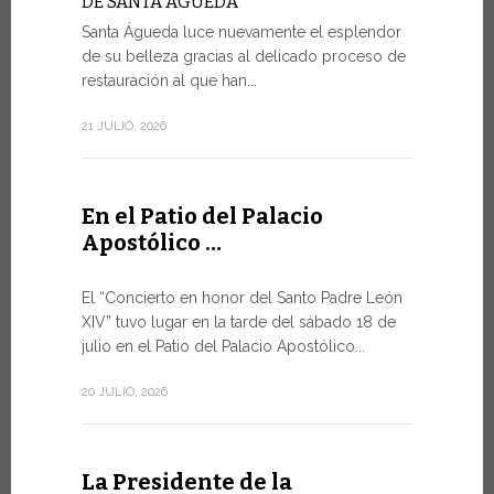
DE SANTA ÁGUEDA
Santa Águeda luce nuevamente el esplendor
SALVAGU
HUMANA 
de su belleza gracias al delicado proceso de
INTELIGE
restauración al que han...
En el marco
21 JULIO, 2026
miércoles po
9 JULIO, 2026
En el Patio del Palacio
Apostólico …
El mens
Foro de
El “Concierto en honor del Santo Padre León
XIV” tuvo lugar en la tarde del sábado 18 de
DIÁLOGO
julio en el Patio del Palacio Apostólico...
El Papa Leó
Santa Sede 
20 JULIO, 2026
especialme
8 JULIO, 2026
La Presidente de la