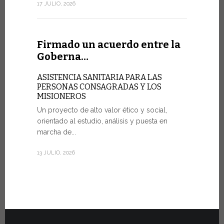
sociedad de
17 JULIO, 2026
7 JULIO, 2026
Firmado un acuerdo entre la
Goberna…
Ceremo
Fiat To
ASISTENCIA SANITARIA PARA LAS
PERSONAS CONSAGRADAS Y LOS
MISIONEROS
POR UNA 
Un proyecto de alto valor ético y social,
Veinte vehí
orientado al estudio, análisis y puesta en
fueron entr
marcha de...
del martes 
Estado...
13 JULIO, 2026
30 JUNIO, 202