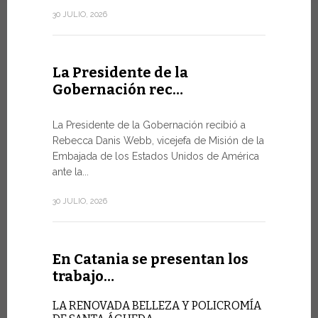
de la Ciuda
30 JULIO, 2026
10 JULIO, 202
La Presidente de la
Gobernación rec…
En Gin
Minist
La Presidente de la Gobernación recibió a
Rebecca Danis Webb, vicejefa de Misión de la
EL USO D
Embajada de los Estados Unidos de América
NUNCA E
TÉCNICA
ante la...
Uno de lo
30 JULIO, 2026
Foro de la 
9 JULIO, 2026
En Catania se presentan los
trabajo…
En Gin
LA RENOVADA BELLEZA Y POLICROMÍA
alto ni