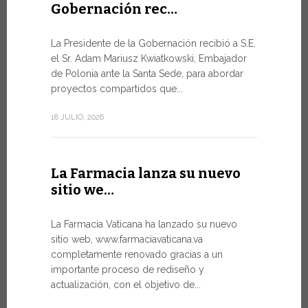
Gobernación rec…
Del 6 al
La Presidente de la Gobernación recibió a S.E.
León …
el Sr. Adam Mariusz Kwiatkowski, Embajador
de Polonia ante la Santa Sede, para abordar
El Papa Leó
proyectos compartidos que...
domingo 5 d
Castel Gand
18 JULIO, 2026
de...
7 JULIO, 2026
La Farmacia lanza su nuevo
sitio we…
Arranc
La Farmacia Vaticana ha lanzado su nuevo
Forum 
sitio web, www.farmaciavaticana.va
completamente renovado gracias a un
Hoy comien
importante proceso de rediseño y
del WSIS Fo
actualización, con el objetivo de...
de las Naci