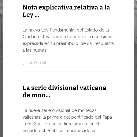
Nota explicativa relativa a la
Conclu
Ley …
WSIS F
LA NECES
La nueva Ley Fundamental del Estado de la
MUNDO E
Ciudad del Vaticano responde a la necesidad,
TRANSFO
expresada en su preámbulo, de dar respuesta
En un mome
a las nuevas...
el Papa Leó
de...
31 JULIO, 2026
13 JULIO, 202
La serie divisional vaticana
de mon…
Tres e
numism
La nueva serie divisional de monedas
vaticanas, la primera del pontificado del Papa
Desde hoy e
León XIV, se inspira directamente en el
línea de la
escudo del Pontífice, reproducido en...
Numismátic