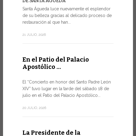
DE SANTA ÁGUEDA
Santa Águeda luce nuevamente el esplendor
SALVAGU
HUMANA 
de su belleza gracias al delicado proceso de
INTELIGE
restauración al que han...
En el marco
21 JULIO, 2026
miércoles po
9 JULIO, 2026
En el Patio del Palacio
Apostólico …
El mens
Foro de
El “Concierto en honor del Santo Padre León
XIV” tuvo lugar en la tarde del sábado 18 de
DIÁLOGO
julio en el Patio del Palacio Apostólico...
El Papa Leó
Santa Sede 
20 JULIO, 2026
especialme
8 JULIO, 2026
La Presidente de la