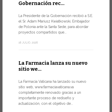
Gobernación rec…
Del 6 al
La Presidente de la Gobernación recibió a S.E.
León …
el Sr. Adam Mariusz Kwiatkowski, Embajador
de Polonia ante la Santa Sede, para abordar
El Papa Leó
proyectos compartidos que...
domingo 5 d
Castel Gand
18 JULIO, 2026
de...
7 JULIO, 2026
La Farmacia lanza su nuevo
sitio we…
Arranc
La Farmacia Vaticana ha lanzado su nuevo
Forum 
sitio web, www.farmaciavaticana.va
completamente renovado gracias a un
Hoy comien
importante proceso de rediseño y
del WSIS Fo
actualización, con el objetivo de...
de las Naci