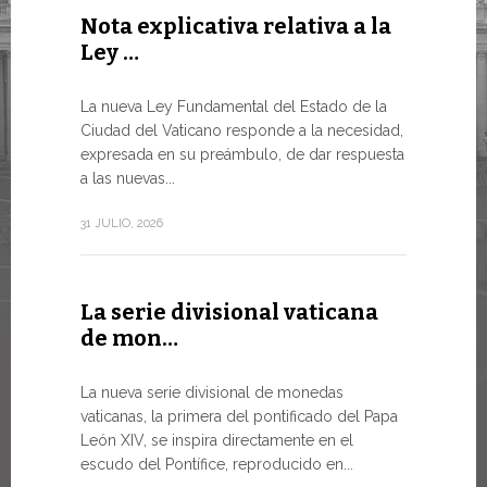
Nota explicativa relativa a la
Conclu
Ley …
WSIS F
LA NECES
La nueva Ley Fundamental del Estado de la
MUNDO E
Ciudad del Vaticano responde a la necesidad,
TRANSFO
expresada en su preámbulo, de dar respuesta
En un mome
a las nuevas...
el Papa Leó
de...
31 JULIO, 2026
13 JULIO, 202
La serie divisional vaticana
de mon…
Tres e
numism
La nueva serie divisional de monedas
vaticanas, la primera del pontificado del Papa
Desde hoy e
León XIV, se inspira directamente en el
línea de la
escudo del Pontífice, reproducido en...
Numismátic