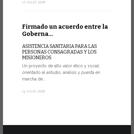
sociedad de
17 JULIO, 2026
7 JULIO, 2026
Firmado un acuerdo entre la
Goberna…
Ceremo
Fiat To
ASISTENCIA SANITARIA PARA LAS
PERSONAS CONSAGRADAS Y LOS
MISIONEROS
POR UNA 
Un proyecto de alto valor ético y social,
Veinte vehí
orientado al estudio, análisis y puesta en
fueron entr
marcha de...
del martes 
Estado...
13 JULIO, 2026
30 JUNIO, 202