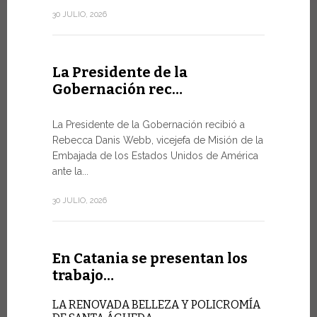
de la Ciuda
30 JULIO, 2026
10 JULIO, 202
La Presidente de la
Gobernación rec…
En Gin
Minist
La Presidente de la Gobernación recibió a
Rebecca Danis Webb, vicejefa de Misión de la
EL USO D
Embajada de los Estados Unidos de América
NUNCA E
TÉCNICA
ante la...
Uno de lo
30 JULIO, 2026
Foro de la 
9 JULIO, 2026
En Catania se presentan los
trabajo…
En Gin
LA RENOVADA BELLEZA Y POLICROMÍA
alto ni