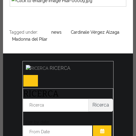
Tagged under:
news
Cardinale Vérgez Alzaga
Madonna del Pilar
RICERCA
RICERCA
Ricerca
Filter by date: