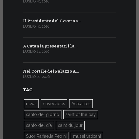
LUGLIO 30, 2026
LUGLIO 13, 20
Il Presidente del Governa…
Tre emiss
LUGLIO 30, 2026
LUGLIO 10, 20
A Catania presentati i la…
A Ginevra 
LUGLIO 21, 2026
LUGLIO 9, 202
Nel Cortile del Palazzo A…
A Ginevra
LUGLIO 20, 2026
LUGLIO 9, 202
TAG
news
novedades
Actualités
santo del giorno
saint of the day
santo del día
saint du jour
Suor Raffaella Petrini
musei vaticani