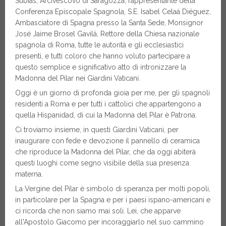
Subías, Arcivescovo di Saragozza, rappresentante della
Conferenza Episcopale Spagnola, S.E. Isabel Celaá Diéguez,
Ambasciatore di Spagna presso la Santa Sede, Monsignor
José Jaime Brosel Gavilá, Rettore della Chiesa nazionale
spagnola di Roma, tutte le autorità e gli ecclesiastici
presenti, e tutti coloro che hanno voluto partecipare a
questo semplice e significativo atto di intronizzare la
Madonna del Pilar nei Giardini Vaticani.
Oggi è un giorno di profonda gioia per me, per gli spagnoli
residenti a Roma e per tutti i cattolici che appartengono a
quella Hispanidad, di cui la Madonna del Pilar è Patrona.
Ci troviamo insieme, in questi Giardini Vaticani, per
inaugurare con fede e devozione il pannello di ceramica
che riproduce la Madonna del Pilar, che da oggi abiterà
questi luoghi come segno visibile della sua presenza
materna.
La Vergine del Pilar è simbolo di speranza per molti popoli,
in particolare per la Spagna e per i paesi ispano-americani e
ci ricorda che non siamo mai soli. Lei, che apparve
all'Apostolo Giacomo per incoraggiarlo nel suo cammino