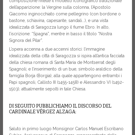
composizione riflette il modello iconografico tradizionale
dell’apparizione: la Vergine sulla colonna, l’Apostolo
Giacomo inginocchiato come pellegrino (con bordone o
bastone, schiavina, capesante, sandali...), e una vista
idealizzata di Saragozza lungo il fiume Ebro. In alto,
l’iscrizione: “Spagna”, mentre in basso il titolo “Nostra
Signora del Pilar”.
L’opera accenna a due accenni storici: l’immagine
idealizzata della città di Saragozza si ispira all’antica facciata
della chiesa romana di Santa Maria de Montserrat degli
Spagnoli; e l’inserimento di un bue, simbolo araldico della
famiglia Borja (Borgia), alla quale appartengono entrambi i
Papi spagnoli, Callisto III (1455-1458) e Alessandro VI (1492-
1503), attualmente sepolti in tale Chiesa.
DI SEGUITO PUBBLICHIAMO IL DISCORSO DEL
CARDINALE VÉRGEZ ALZAGA:
Saluto in primo luogo Monsignor Carlos Manuel Escribano