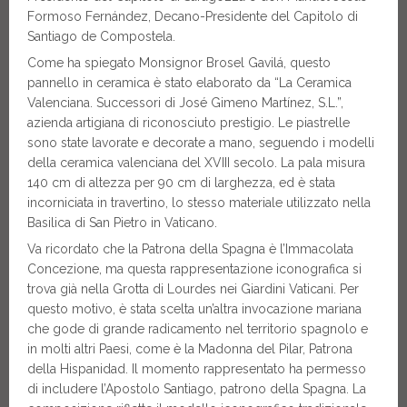
Formoso Fernández, Decano-Presidente del Capitolo di
Santiago de Compostela.
Come ha spiegato Monsignor Brosel Gavilá, questo
pannello in ceramica è stato elaborato da “La Ceramica
Valenciana. Successori di José Gimeno Martínez, S.L.”,
azienda artigiana di riconosciuto prestigio. Le piastrelle
sono state lavorate e decorate a mano, seguendo i modelli
della ceramica valenciana del XVIII secolo. La pala misura
140 cm di altezza per 90 cm di larghezza, ed è stata
incorniciata in travertino, lo stesso materiale utilizzato nella
Basilica di San Pietro in Vaticano.
Va ricordato che la Patrona della Spagna è l’Immacolata
Concezione, ma questa rappresentazione iconografica si
trova già nella Grotta di Lourdes nei Giardini Vaticani. Per
questo motivo, è stata scelta un’altra invocazione mariana
che gode di grande radicamento nel territorio spagnolo e
in molti altri Paesi, come è la Madonna del Pilar, Patrona
della Hispanidad. Il momento rappresentato ha permesso
di includere l’Apostolo Santiago, patrono della Spagna. La