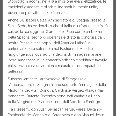
l’Apostolo Giacomo nella sua missione evangelizzatrice, le
tradizioni giacobea e pilarista, indissolubilmente unite,
diventano più cattoliche, più universali.
Anche S.E. Isabel Celaá, Ambasciatore di Spagna presso la
Santa Sede, ha evidenziato che si tratta di un’opera che “sarà
custodita, da oggi, nei Giardini del Papa come emblema
della Spagna, segno di speranza e di storia condivisa tra il
nostro Paese e tanti popoli dell’America Latina”. In
particolare, essa splenderà nel Bastione di Maestro
“aggiungendosi così ad una decina di immagini mariane
ibero-americane in un concerto artistico e spirituale favorito
dal silenzio e da un ambiente naturale di incomparabile
bellezza”.
Successivamente, l’Arcivescovo di Saragozza e
l’Ambasciatore di Spagna hanno scoperto l’immagine della
Madonna del Pilar. Quindi, il Cardinale Vérgez Alzaga l’ha
benedetta. Durante l’incontro sono stati cantati sia l’Inno
della Vergine del Pilar che l’Inno dell’Apostolo Santiago.
Tra i presenti, don Juan Sebastián Teruel Pérez, Decano-
Presidente del Capitolo di Saragozza e don Manuel Jesús