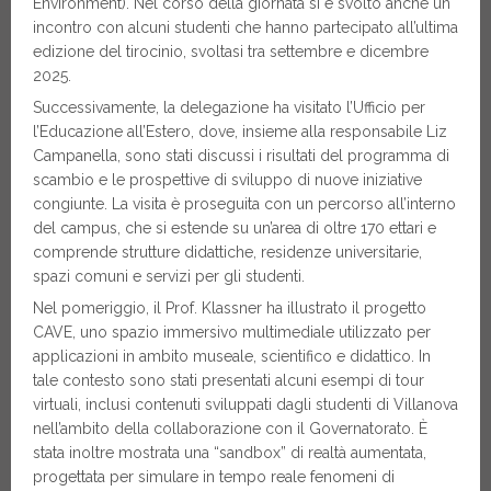
Environment). Nel corso della giornata si è svolto anche un
incontro con alcuni studenti che hanno partecipato all’ultima
edizione del tirocinio, svoltasi tra settembre e dicembre
2025.
Successivamente, la delegazione ha visitato l’Ufficio per
l’Educazione all’Estero, dove, insieme alla responsabile Liz
Campanella, sono stati discussi i risultati del programma di
scambio e le prospettive di sviluppo di nuove iniziative
congiunte. La visita è proseguita con un percorso all’interno
del campus, che si estende su un’area di oltre 170 ettari e
comprende strutture didattiche, residenze universitarie,
spazi comuni e servizi per gli studenti.
Nel pomeriggio, il Prof. Klassner ha illustrato il progetto
CAVE, uno spazio immersivo multimediale utilizzato per
applicazioni in ambito museale, scientifico e didattico. In
tale contesto sono stati presentati alcuni esempi di tour
virtuali, inclusi contenuti sviluppati dagli studenti di Villanova
nell’ambito della collaborazione con il Governatorato. È
stata inoltre mostrata una “sandbox” di realtà aumentata,
progettata per simulare in tempo reale fenomeni di