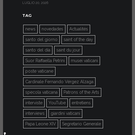
LUGLIO 20, 2026
LUGLIO 9, 202
TAG
news
novedades
Actualités
santo del giorno
saint of the day
santo del día
saint du jour
Suor Raffaella Petrini
musei vaticani
poste vaticane
Cardinale Fernando Vérgez Alzaga
specola vaticana
Patrons of the Arts
interviste
YouTube
entretiens
interviews
giardini vaticani
Papa Leone XIV
Segretario Generale