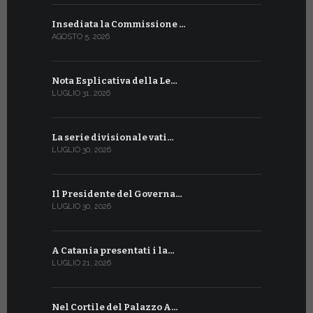
Insediata la Commissione …
La Farmaci
AGOSTO 5, 2026
LUGLIO 17, 20
Nota Esplicativa della Le…
Siglato ac
LUGLIO 31, 2026
LUGLIO 13, 20
La serie divisionale vati…
A Ginevra 
LUGLIO 30, 2026
LUGLIO 13, 20
Il Presidente del Governa…
Tre emiss
LUGLIO 30, 2026
LUGLIO 10, 20
A Catania presentati i la…
A Ginevra 
LUGLIO 21, 2026
LUGLIO 9, 202
Nel Cortile del Palazzo A…
A Ginevra