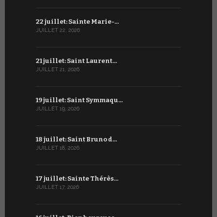
22 juillet: Sainte Marie-…
21 juin : Sa
JUILLET 22, 2026
JUIN 21, 2026
21 juillet: Saint Laurent…
20 juin : S
JUILLET 21, 2026
JUIN 20, 2026
19 juillet: Saint Symmaqu…
19 juin : S
JUILLET 19, 2026
JUIN 19, 2026
18 juillet: Saint Bruno d…
18 juin : S
JUILLET 18, 2026
JUIN 18, 2026
17 juillet: Sainte Thérès…
17 juin : S
JUILLET 17, 2026
JUIN 17, 2026