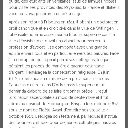
guide, des étudiants universitaires issus de familles nobles
pour visiter les provinces des Pays-Bas, la France et l’Italie. Il
vécut ce voyage comme un pèlerinage.
Après son retour à Fribourg en 1611, il obtint un doctorat en
droit canonique et en droit civil dans la ville de Willingen. Il
fut ensuite nommé assesseur au tribunal suprême dans la
ville d’Ensisheim et ouvrit un cabinet pour exercer la
profession d’avocat. Il se comportait avec une grande
équité envers tous et en particulier envers les pauvres. Face
à la corruption qui régnait parmi ses collègues, lesquels
géraient les procès de manière à gagner davantage
d’argent, il envisagea la consécration religieuse. En juin
1612, il demanda au ministre de la province suisse des
Capucins d’entrer dans l’Ordre, mais le supérieur lui
demanda d’abord de se faire ordonner prêtre. Il reçut
l’ordination sacerdotale au mois de septembre et il fut
admis au noviciat de Fribourg-en-Brisgau le 4 octobre 1612,
sous le nom de Fidèle. Avant d’émettre ses vœux, le 4
octobre 1613, il rédigea son testament, par lequel il institua
des bourses d’études pour de jeunes catholiques pauvres