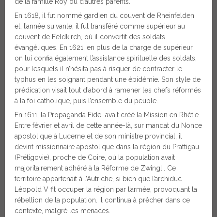
de la famille Roy ou d’autres parents.
En 1618, il fut nommé gardien du couvent de Rheinfelden
et, l’année suivante, il fut transféré comme supérieur au
couvent de Feldkirch, où il convertit des soldats
évangéliques. En 1621, en plus de la charge de supérieur,
on lui confia également l’assistance spirituelle des soldats,
pour lesquels il n’hésita pas à risquer de contracter le
typhus en les soignant pendant une épidémie. Son style de
prédication visait tout d’abord à ramener les chefs réformés
à la foi catholique, puis l’ensemble du peuple.
En 1611, la Propaganda Fide avait créé la Mission en Rhétie.
Entre février et avril de cette année-là, sur mandat du Nonce
apostolique à Lucerne et de son ministre provincial, il
devint missionnaire apostolique dans la région du Prättigau
(Prétigovie), proche de Coire, où la population avait
majoritairement adhéré à la Réforme de Zwingli. Ce
territoire appartenait à l’Autriche, si bien que l’archiduc
Léopold V fit occuper la région par l’armée, provoquant la
rébellion de la population. Il continua à prêcher dans ce
contexte, malgré les menaces.