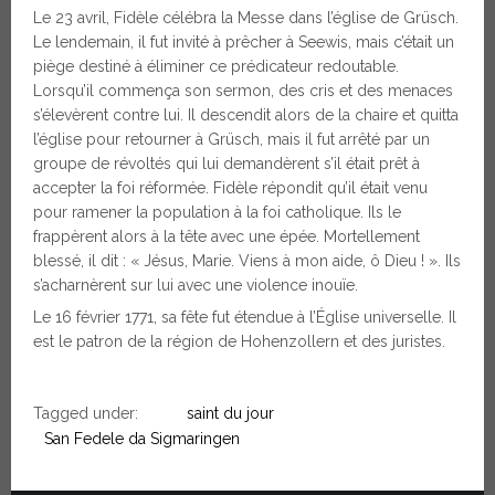
Le 23 avril, Fidèle célébra la Messe dans l’église de Grüsch.
Le lendemain, il fut invité à prêcher à Seewis, mais c’était un
piège destiné à éliminer ce prédicateur redoutable.
Lorsqu’il commença son sermon, des cris et des menaces
s’élevèrent contre lui. Il descendit alors de la chaire et quitta
l’église pour retourner à Grüsch, mais il fut arrêté par un
groupe de révoltés qui lui demandèrent s’il était prêt à
accepter la foi réformée. Fidèle répondit qu’il était venu
pour ramener la population à la foi catholique. Ils le
frappèrent alors à la tête avec une épée. Mortellement
blessé, il dit : « Jésus, Marie. Viens à mon aide, ô Dieu ! ». Ils
s’acharnèrent sur lui avec une violence inouïe.
Le 16 février 1771, sa fête fut étendue à l’Église universelle. Il
est le patron de la région de Hohenzollern et des juristes.
Tagged under:
saint du jour
San Fedele da Sigmaringen