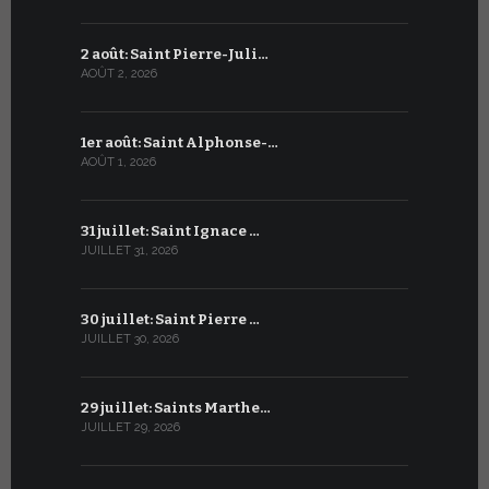
2 août: Saint Pierre-Juli…
2 juillet :
AOÛT 2, 2026
JUILLET 2, 20
1er août: Saint Alphonse-…
1er juillet
AOÛT 1, 2026
JUILLET 1, 20
31 juillet: Saint Ignace …
30 juin: S
JUILLET 31, 2026
JUIN 30, 2026
30 juillet: Saint Pierre …
29 juin: Sa
JUILLET 30, 2026
JUIN 29, 2026
29 juillet: Saints Marthe…
28 juin : S
JUILLET 29, 2026
JUIN 28, 2026