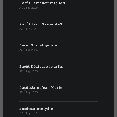
8 août: Saint Dominique d…
8 juillet 
AOÛT 8, 2026
JUILLET 8, 20
7 août: Saint Gaétan de T…
7 juillet :
AOÛT 7, 2026
JUILLET 7, 20
6 août: Transfiguration d…
6 juillet :
AOÛT 6, 2026
JUILLET 6, 20
5 août: Dédicace de la Ba…
5 juillet: 
AOÛT 5, 2026
JUILLET 5, 20
4 août: Saint Jean-Marie …
4 juillet: 
AOÛT 4, 2026
JUILLET 4, 20
3 août: Sainte Lydie
3 juillet:
AOÛT 3, 2026
JUILLET 3, 20