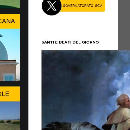
ggio del Papa al WSIS Forum…
IN UNA SVOLTA EPOCALE
V assicura la presenza della Santa Sede e la
al dialogo, soprattutto in questo momento di
SANTI E BEATI DEL GIORNO
 27 Luglio Papa Leone XIV a…
V si è trasferito, domenica pomeriggio, 5
alazzo Apostolico di Castel Gandolfo, per un
oso. Vi rimarrà fino a...
 Ginevra il WSIS Forum 2026…