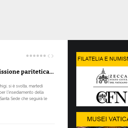
ssione paritetica…
Siglato 
ASSISTENZ
igi, si è svolta, martedì
MISSIONA
 per l'insediamento della
Un progetto d
-Santa Sede che seguirà le
studio, appr
sostenibile, d
13 LUGLIO, 2026