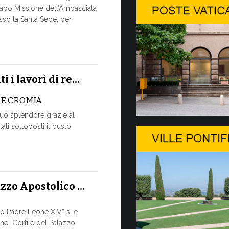
A Ginevr
po Missione dell’Ambasciata
esso la Santa Sede, per
L’USO DE
È MAI UN
Momento dist
dall’Unione I
la Ministerial
i i lavori di re…
9 LUGLIO, 2026
 E CROMIA
suo splendore grazie al
A Ginevr
ati sottoposti il busto
SALVAGUA
TEMPI DE
Nella cornic
pomeriggio, 8
azzo Apostolico …
conversazione
9 LUGLIO, 2026
to Padre Leone XIV” si è
 nel Cortile del Palazzo