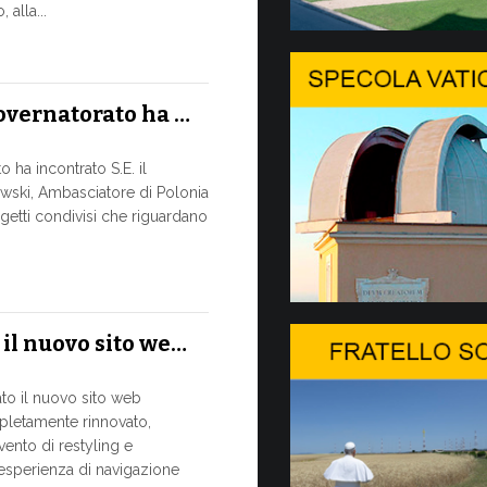
Il Messa
alla...
DIALOGO 
Papa Leone XI
Governatorato ha …
sua apertura 
svolta...
 ha incontrato S.E. il
8 LUGLIO, 2026
wski, Ambasciatore di Polonia
getti condivisi che riguardano
Dal 6 al
Papa Leone XI
luglio, nel P
 il nuovo sito we…
periodo di rip
7 LUGLIO, 2026
ato il nuovo sito web
pletamente rinnovato,
Al via a
vento di restyling e
’esperienza di navigazione