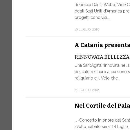
Rebecca Danis Webb, Vice Ca
degli Stati Uniti d’America pr
progetti condivisi...
30 LUGLIO, 2026
A Catania presentat
RINNOVATA BELLEZZA
Una Sant’Agata rinnovata nel 
delicato restauro a cui sono st
reliquiario e il Velo che...
21 LUGLIO, 2026
Nel Cortile del Pal
Il “Concerto in onore del San
svolto, sabato sera, 18 luglio,