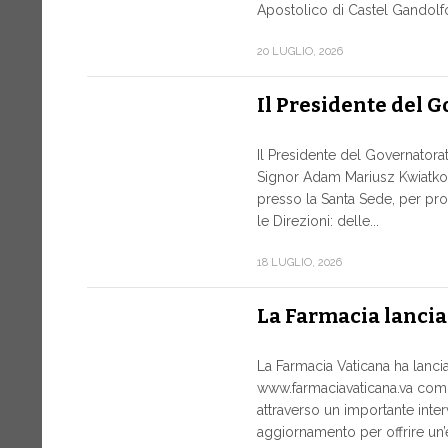
Apostolico di Castel Gandolfo, 
20 LUGLIO, 2026
Il Presidente del 
Il Presidente del Governatorato
Signor Adam Mariusz Kwiatko
presso la Santa Sede, per pro
le Direzioni: delle...
18 LUGLIO, 2026
La Farmacia lancia
La Farmacia Vaticana ha lanci
www.farmaciavaticana.va com
attraverso un importante inter
aggiornamento per offrire un