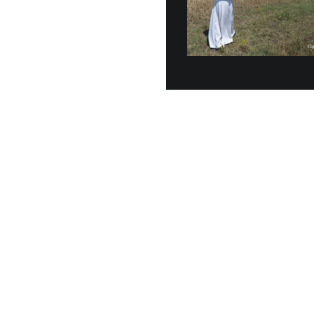
Si apre oggi
importante a
dedicato all
dall'Internat
7 LUGLIO, 2026