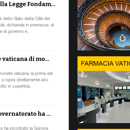
ella Legge Fondam…
A Ginevr
dello Stato della Città del
IL BISOGN
tà, dichiarata in premessa, di
RAPIDO C
 di governo e...
In un moment
assicurato la
13 LUGLIO, 2026
e vaticana di mo…
Tre emi
monete vaticana, la prima del
si ispira direttamente allo
Da oggi sono 
to in copertina...
Commercializ
Governatorato
nuove emissi
Governatorato ha …
10 LUGLIO, 2026
to ha incontrato la Signora