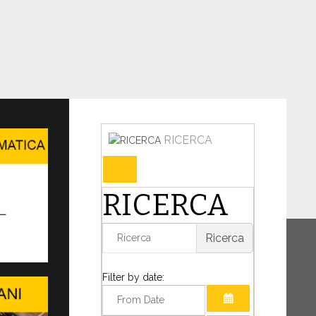
RICERCA
accordo tra Governatorato, …
RICERCA
A SANITARIA AI CONSACRATI E AI
RI
Ricerca
al valore etico e sociale, finalizzato allo
ofondimento e attuazione di una soluzione
al punto...
Filter by date: