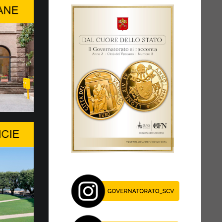
a la Ministerial Roundtable…
LL’INTELLIGENZA ARTIFICIALE NON
A QUESTIONE PURAMENTE TECNICA
intivo del WSIS Forum 2026, organizzato
nternazionale delle Telecomunicazioni (ITU), è
 Roundtable...
a conversazione ad alto liv…
RDIA DELLA PERSONA UMANA AI
LL’INTELLIGENZA ARTIFICIALE
e del Center Stage del Palexpo, mercoledì
 luglio, si è tenuta a Ginevra, una
...