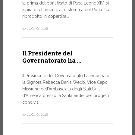
la prima del pontificato di Papa Leone XIV, si
ispira direttamente allo stemma del Pontefice,
Da oggi son
riprodotto in copertina...
Commerciali
Numismatic
30 LUGLIO, 2026
della Città
emissioni n
Il Presidente del
10 LUGLIO, 20
Governatorato ha …
A Ginev
Il Presidente del Governatorato ha incontrato
la Signora Rebecca Danis Webb, Vice Capo
Roundt
Missione dell’Ambasciata degli Stati Uniti
d’America presso la Santa Sede, per progetti
L’USO DE
NON È MA
condivisi...
PURAMEN
30 LUGLIO, 2026
Momento di
organizzato
Telecomunic