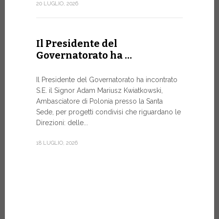
Forum
20 LUGLIO, 2026
DIALOGO 
Papa Leone 
Il Presidente del
Santa Sede 
Governatorato ha …
soprattutto
8 LUGLIO, 20
Il Presidente del Governatorato ha incontrato
S.E. il Signor Adam Mariusz Kwiatkowski,
Ambasciatore di Polonia presso la Santa
Sede, per progetti condivisi che riguardano le
Dal 6 a
Direzioni: delle...
XIV a…
18 LUGLIO, 2026
Papa Leone 
pomeriggio,
di Castel G
Vi rimarrà fi
7 LUGLIO, 20