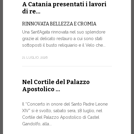
Roundtable.
A Catania presentati i lavori
di re…
9 LUGLIO, 20
RINNOVATA BELLEZZA E CROMIA
Una Sant’Agata rinnovata nel suo splendore
A Gine
grazie al delicato restauro a cui sono stati
alto liv
sottoposti il busto reliquiario e il Velo che...
SALVAGU
21 LUGLIO, 2026
UMANA AI
ARTIFICI
Nella corni
Nel Cortile del Palazzo
mercoledì p
Apostolico …
Ginevra, un
9 LUGLIO, 20
Il “Concerto in onore del Santo Padre Leone
XIV” si è svolto, sabato sera, 18 luglio, nel
Cortile del Palazzo Apostolico di Castel
Gandolfo, alla...
Il Mess