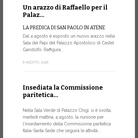
Un arazzo di Raffaello per il
La Farm
Palaz…
sito w
LA PREDICA DI SAN PAOLO IN ATENE
La Farmacia
Dal 4 agosto è esposto un nuovo arazzo nella
web www.fa
Sala dei Papi del Palazzo Apostolico di Castel
rinnovato, 
Gandolfo. Raffigura...
di restylin
un’esperien
6 AGOSTO, 2026
17 LUGLIO, 20
Insediata la Commissione
paritetica…
Siglato
Govern
Nella Sala Verde di Palazzo Chigi, si è svolta,
ASSISTEN
martedì mattina, 4 agosto, la riunione per
E AI MIS
l'insediamento della Commissione paritetica
Un progetto
Italia-Santa Sede che seguirà le attività...
finalizzato