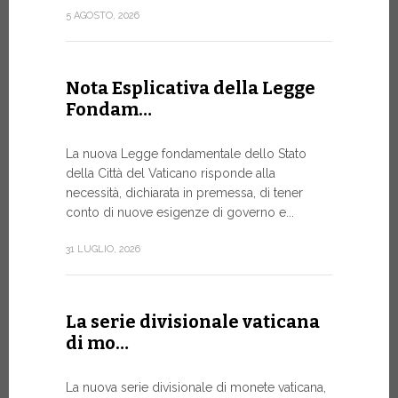
attuazione 
5 AGOSTO, 2026
punto...
13 LUGLIO, 20
Nota Esplicativa della Legge
Fondam…
A Ginev
La nuova Legge fondamentale dello Stato
Forum 
della Città del Vaticano risponde alla
necessità, dichiarata in premessa, di tener
IL BISOG
conto di nuove esigenze di governo e...
IN RAPI
In un mome
31 LUGLIO, 2026
XIV ha assi
Sede...
La serie divisionale vaticana
13 LUGLIO, 20
di mo…
La nuova serie divisionale di monete vaticana,
Tre em