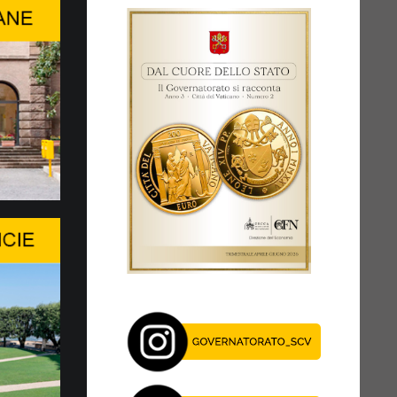
ssioni numismatiche
disponibili sull’e-shop della
zazione Filatelica e Numismatica del
 dello Stato della Città del Vaticano (CFN) tre
oni numismatiche: la moneta...
a la Ministerial Roundtable…
LL’INTELLIGENZA ARTIFICIALE NON
A QUESTIONE PURAMENTE TECNICA
intivo del WSIS Forum 2026, organizzato
nternazionale delle Telecomunicazioni (ITU), è
 Roundtable...