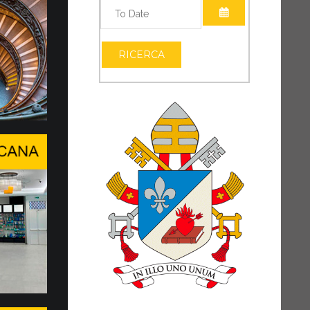
APRI IL CALEND
accordo tra Governatorato, …
APRI IL CALEND
A SANITARIA AI CONSACRATI E AI
RICERCA
RI
al valore etico e sociale, finalizzato allo
ofondimento e attuazione di una soluzione
al punto...
a conclusi il WSIS Forum e …
O DI DIALOGO IN UN MONDO IN
AMBIAMENTO
o di svolta epocale, Papa Leone XIV ha
 presenza della Santa Sede...