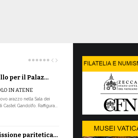
llo per il Palaz…
La Farma
OLO IN ATENE
La Farmacia V
ovo arazzo nella Sala dei
www.farmacia
 Castel Gandolfo. Raffigura...
attraverso un
aggiornamento
più...
17 LUGLIO, 2026
ssione paritetica…