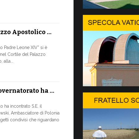
A Ginevr
SALVAGUA
TEMPI DE
azzo Apostolico …
Nella cornic
pomeriggio, 8
conversazione
to Padre Leone XIV” si è
 nel Cortile del Palazzo
9 LUGLIO, 2026
alla...
Il Messa
DIALOGO 
Governatorato ha …
Papa Leone XI
sua apertura 
 ha incontrato S.E. il
svolta...
wski, Ambasciatore di Polonia
getti condivisi che riguardano
8 LUGLIO, 2026