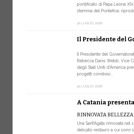
pontificato di Papa Leone XIV, 
stemma del Pontefice, riprodot
30 LUGLIO, 2026
Il Presidente del 
Il Presidente del Governatora
Rebecca Danis Webb, Vice Ca
degli Stati Uniti d’America pr
progetti condivisi...
30 LUGLIO, 2026
A Catania presentat
RINNOVATA BELLEZZA
Una Sant’Agata rinnovata nel 
delicato restauro a cui sono st