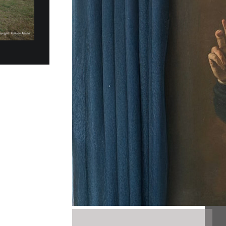
 27 Luglio Papa Leone XIV a…
V si è trasferito, domenica pomeriggio, 5
alazzo Apostolico di Castel Gandolfo, per un
oso. Vi rimarrà fino a...