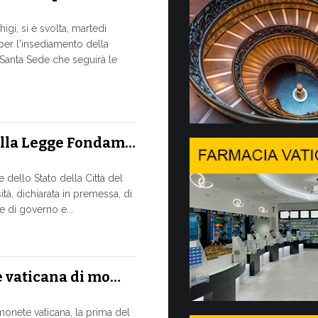
Siglato 
igi, si è svolta, martedì
 per l'insediamento della
ASSISTENZ
-Santa Sede che seguirà le
MISSIONA
Un progetto d
studio, appr
sostenibile, d
ella Legge Fondam…
13 LUGLIO, 2026
dello Stato della Città del
A Ginevr
tà, dichiarata in premessa, di
 di governo e...
IL BISOGN
RAPIDO C
In un moment
assicurato la
e vaticana di mo…
13 LUGLIO, 2026
monete vaticana, la prima del