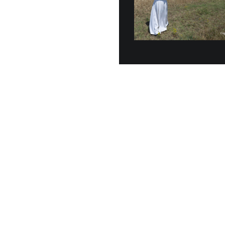
Dal 6 al
Papa Leone XI
luglio, nel P
periodo di rip
7 LUGLIO, 2026