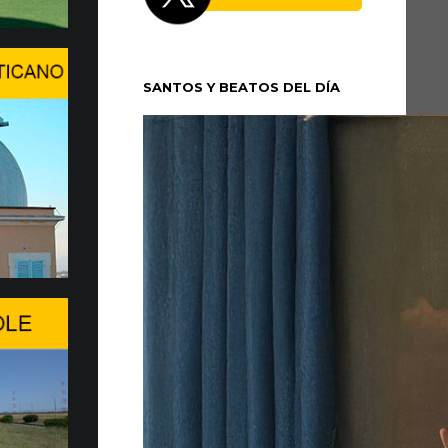
 XIV se trasladó la tarde del domingo 5 de
cio Apostólico de Castel Gandolfo para
SANTOS Y BEATOS DEL DÍA
un período de...
n en Ginebra el WSIS Forum
 en Ginebra la edición 2026 del WSIS
ante cita multilateral de las Naciones Unidas
 sociedad de la información, promovida...
a de entrega de 20 Fiat Top…
MOVILIDAD MÁS SOSTENIBLE