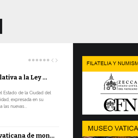
lativa a la Ley …
Concluy
…
l Estado de la Ciudad del
LA NECES
idad, expresada en su
EN CONS
 las nuevas...
En un moment
XIV ha reafir
13 JULIO, 2026
l vaticana de mon…