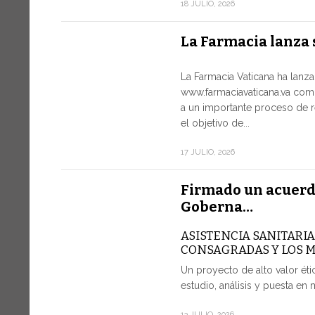
18 JULIO, 2026
La Farmacia lanza 
La Farmacia Vaticana ha lanz
www.farmaciavaticana.va com
a un importante proceso de r
el objetivo de...
17 JULIO, 2026
Firmado un acuerd
Goberna…
ASISTENCIA SANITARI
CONSAGRADAS Y LOS 
Un proyecto de alto valor étic
estudio, análisis y puesta en 
13 JULIO, 2026