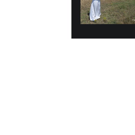
Veinte vehícu
entregados o
junio, a la G
30 JUNIO, 2026