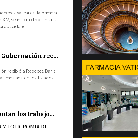
Tres em
monedas vaticanas, la primera
 XIV, se inspira directamente
Desde hoy est
eproducido en...
Comercializac
Gobernación 
10 JULIO, 2026
a Gobernación rec…
En Gine
ión recibió a Rebecca Danis
Ministe
la Embajada de los Estados
EL USO DE
NUNCA ES
TÉCNICA
Uno de los 
entan los trabajo…
CMSI 2026, o
 Y POLICROMÍA DE
9 JULIO, 2026