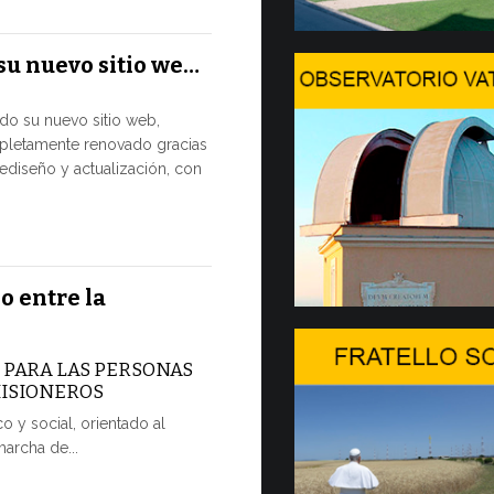
El Papa León
su nuevo sitio we…
julio al Pala
disfrutar de 
ado su nuevo sitio web,
pletamente renovado gracias
7 JULIO, 2026
ediseño y actualización, con
Arranca
2…
Hoy comienza
o entre la
Forum, import
dedicada a la
A PARA LAS PERSONAS
7 JULIO, 2026
MISIONEROS
o y social, orientado al
Ceremoni
marcha de...
POR UNA 