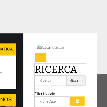
Buscar
en en Ginebra el WSIS Forum
RICERCA
IDAD DEL DIÁLOGO EN UN MUNDO
TANTE TRANSFORMACIÓN
Ricerca
o decisivo para la humanidad, el Papa León
mado la presencia de...
Filter by date: