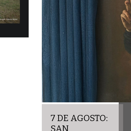
los eléctricos Fiat Topolino fueron
ficialmente, en la mañana del martes 30 de
obernación del Estado...
7 DE AGOSTO:
SAN