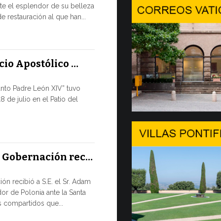
e el esplendor de su belleza
En Gineb
e restauración al que han...
SALVAGUA
TIEMPOS D
En el marco 
acio Apostólico …
por la tarde, 8
anto Padre León XIV” tuvo
9 JULIO, 2026
8 de julio en el Patio del
El mensa
DIÁLOGO 
El Papa León
a Gobernación rec…
su apertura 
de...
ón recibió a S.E. el Sr. Adam
or de Polonia ante la Santa
8 JULIO, 2026
 compartidos que...
Del 6 al 