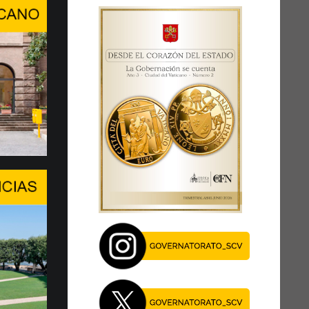
ra, conversación de alto ni…
RDAR A LA PERSONA HUMANA EN
E INTELIGENCIA ARTIFICIAL
del Center Stage del Palexpo, el miércoles
 de julio...
je del Papa en el Foro de l…
EN UN MOMENTO DECISIVO
 XIV asegura la presencia de la Santa Sede y
al diálogo, especialmente en este momento
27 de julio, el Papa León …