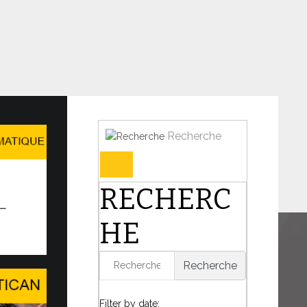
Recherche
Forum et l’AI for Good Glob…
RECHERC
N DE DIALOGUE DANS UN MONDE EN
UTATION
HE
harnière de l’histoire, le Pape Léon XIV a
présence du Saint-Siège...
Recherche
6
Filter by date: