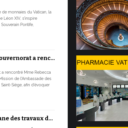
Trois é
re de monnaies du Vatican, la
À partir d’au
e Léon XIV, s’inspire
numismatique
Souverain Pontife,
du Service de
numismatique
10 JUILLET, 202
Gouvernorat a renc…
Table ro
at a rencontré Mme Rebecca
L’UTILISA
Mission de l’Ambassade des
ARTIFICIE
 Saint-Siège, afin d’évoquer
PUREMEN
Moment phare
international
ronde...
ane des travaux d…
9 JUILLET, 2026