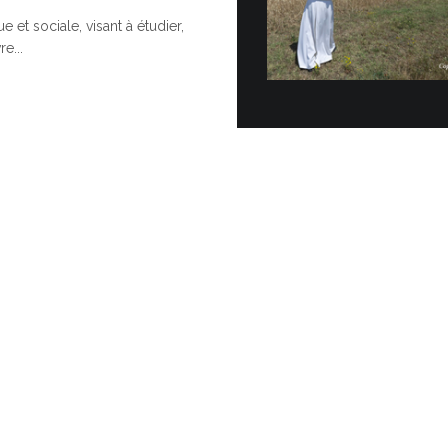
e et sociale, visant à étudier,
Cérémoni
e...
Topo…
POUR UNE
Vingt véhicul
officiellemen
Vatican dans 
30 JUIN, 2026