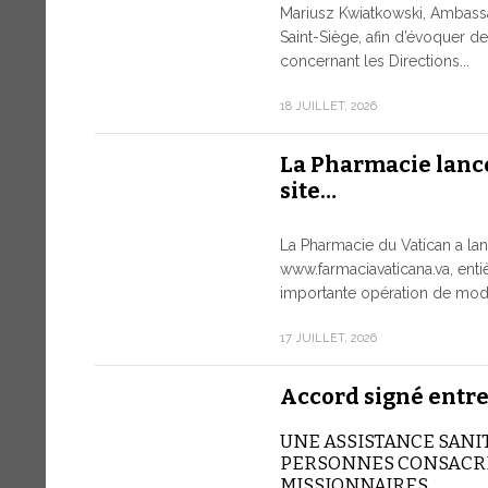
Mariusz Kwiatkowski, Ambass
Saint-Siège, afin d’évoquer 
concernant les Directions...
18 JUILLET, 2026
La Pharmacie lanc
site…
La Pharmacie du Vatican a lan
www.farmaciavaticana.va, ent
importante opération de moder
17 JUILLET, 2026
Accord signé entre
UNE ASSISTANCE SANI
PERSONNES CONSACRÉ
MISSIONNAIRES