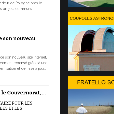
8 JUILLET, 2026
adeur de Pologne près le
des projets communs
Du 6 au 
Dans l’après-
s'est install
e son nouveau
passera une 
7 JUILLET, 2026
cé son nouveau site internet,
Ouvertu
ièrement repensé grâce à une
20…
nisation et de mise à jour...
L’édition 20
Genève. Il s’
 le Gouvernorat, …
des Nations U
organisé...
TAIRE POUR LES
ES ET LES
7 JUILLET, 2026