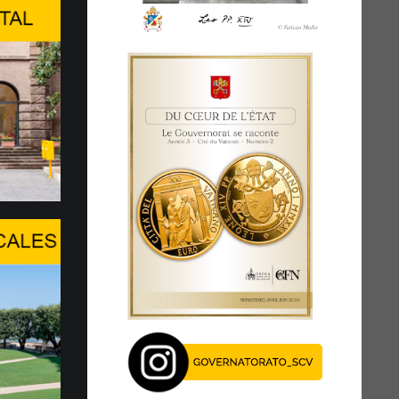
tion de haut niveau à
GARDE DE LA PERSONNE HUMAINE
E L’INTELLIGENCE ARTIFICIELLE
 du Center Stage du Palexpo, s’est tenue à
l’après-midi du...
age du Pape au WSIS Forum
GUE FACE À UN TOURNANT
UE
XIV réaffirme la présence du Saint-Siège,
 ouverture au dialogue, en particulier en