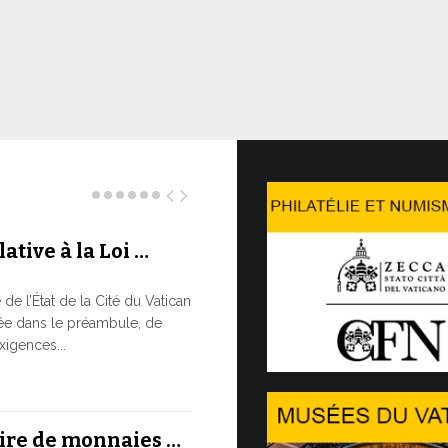
ative à la Loi …
Le WSIS 
LE BESOI
e l’État de la Cité du Vatican
RAPIDE M
ée dans le préambule, de
À un moment c
xigences...
réaffirmé la 
13 JUILLET, 202
aire de monnaies …