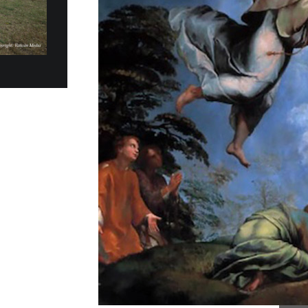
e de remise de 20 Fiat
 MOBILITÉ PLUS DURABLE
es électriques Fiat Topolino ont été
t remis au Gouvernorat de l’État de la Cité du
la matinée...