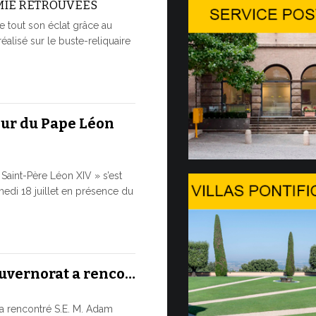
MIE RETROUVÉES
Conversa
e tout son éclat grâce au
Genèv…
réalisé sur le buste-reliquaire
LA SAUVE
À L’ÈRE D
Dans le cadre
Genève, dans 
eur du Pape Léon
9 JUILLET, 2026
Saint-Père Léon XIV » s’est
Le mess
edi 18 juillet en présence du
et…
LE DIALO
HISTORIQ
Le Pape Léon 
ouvernorat a renco…
ainsi que son
cette...
a rencontré S.E. M. Adam