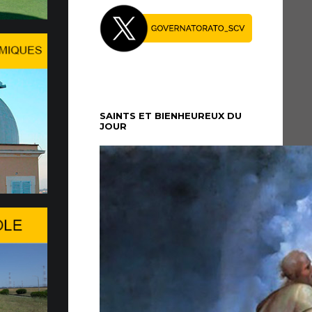
27 Juillet le Pape Léon XIV…
midi du dimanche 5 juillet, le Pape Léon XIV
é au Palais apostolique de Castel Gandolfo, où il
période de repos...
SAINTS ET BIENHEUREUX DU
JOUR
re à Genève du WSIS Forum
26 du WSIS Forum s’ouvre aujourd’hui à
agit d’un important rendez-vous multilatéral
nies consacré à la société de l’information,