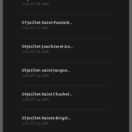
JUILLET 28, 2026
JUIN 27, 2026
27 juillet: Saint Pantalé…
26 juin : S
JUILLET 27, 2026
JUIN 26, 2026
26 juillet: Joachim et An…
25 juin : 
JUILLET 26, 2026
JUIN 25, 2026
25 juillet : saint Jacque…
24 juin : N
JUILLET 25, 2026
JUIN 24, 2026
24 juillet: Saint Charbel…
23 juin : S
JUILLET 24, 2026
JUIN 23, 2026
23 juillet: Sainte Brigit…
22 juin : 
JUILLET 23, 2026
JUIN 22, 2026