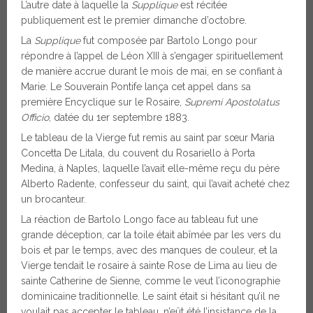
L’autre date à laquelle la
Supplique
est récitée
publiquement est le premier dimanche d’octobre.
La
Supplique
fut composée par Bartolo Longo pour
répondre à l’appel de Léon XIII à s’engager spirituellement
de manière accrue durant le mois de mai, en se confiant à
Marie. Le Souverain Pontife lança cet appel dans sa
première Encyclique sur le Rosaire,
Supremi Apostolatus
Officio
, datée du 1er septembre 1883.
Le tableau de la Vierge fut remis au saint par sœur Maria
Concetta De Litala, du couvent du Rosariello à Porta
Medina, à Naples, laquelle l’avait elle-même reçu du père
Alberto Radente, confesseur du saint, qui l’avait acheté chez
un brocanteur.
La réaction de Bartolo Longo face au tableau fut une
grande déception, car la toile était abîmée par les vers du
bois et par le temps, avec des manques de couleur, et la
Vierge tendait le rosaire à sainte Rose de Lima au lieu de
sainte Catherine de Sienne, comme le veut l’iconographie
dominicaine traditionnelle. Le saint était si hésitant qu’il ne
voulait pas accepter le tableau, n’eût été l’insistance de la