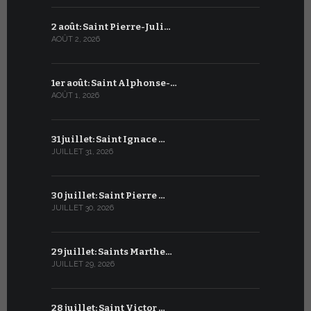
2 août: Saint Pierre-Juli…
2 juillet :
AOÛT 2, 2026
JUILLET 2, 20
1er août: Saint Alphonse-…
1er juillet
AOÛT 1, 2026
JUILLET 1, 20
31 juillet: Saint Ignace …
30 juin: S
JUILLET 31, 2026
JUIN 30, 2026
30 juillet: Saint Pierre …
29 juin: Sa
JUILLET 30, 2026
JUIN 29, 2026
29 juillet: Saints Marthe…
28 juin : S
JUILLET 29, 2026
JUIN 28, 2026
28 juillet: Saint Victor …
27 juin : S