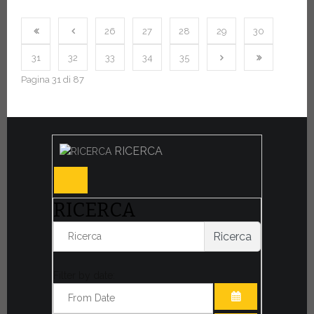
26
27
28
29
30
31
32
33
34
35
Pagina 31 di 87
RICERCA
RICERCA
Ricerca
Filter by date: