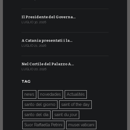
Il Presidente del Governa…
Tre emiss
LUGLIO 30, 2026
LUGLIO 10, 20
A Catania presentati i la…
A Ginevra 
LUGLIO 21, 2026
LUGLIO 9, 202
Nel Cortile del Palazzo A…
A Ginevra
LUGLIO 20, 2026
LUGLIO 9, 202
TAG
news
novedades
Actualités
santo del giorno
saint of the day
santo del día
saint du jour
Suor Raffaella Petrini
musei vaticani