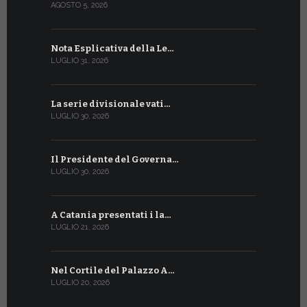
AGOSTO 5, 2026
LUGLIO 17, 20
Nota Esplicativa della Le…
Siglato ac
LUGLIO 31, 2026
LUGLIO 13, 20
La serie divisionale vati…
A Ginevra 
LUGLIO 30, 2026
LUGLIO 13, 20
Il Presidente del Governa…
Tre emiss
LUGLIO 30, 2026
LUGLIO 10, 20
A Catania presentati i la…
A Ginevra 
LUGLIO 21, 2026
LUGLIO 9, 202
Nel Cortile del Palazzo A…
A Ginevra
LUGLIO 20, 2026
LUGLIO 9, 202