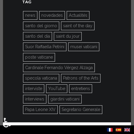
TAG
news
novedades
Actualités
santo del giorno
saint of the day
santo del día
saint du jour
Suor Raffaella Petrini
musei vaticani
poste vaticane
Cardinale Fernando Vérgez Alzaga
specola vaticana
Patrons of the Arts
interviste
YouTube
entretiens
interviews
giardini vaticani
Papa Leone XIV
Segretario Generale
♿
Seleziona la tua lingua